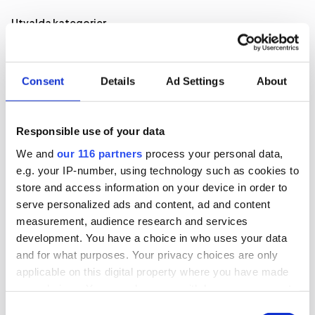
Utvalda kategorier
Affärer
Annons
Debatt
Pr
Almedalen
Consent
Details
Ad Settings
About
Responsible use of your data
We and
our 116 partners
process your personal data,
e.g. your IP-number, using technology such as cookies to
store and access information on your device in order to
serve personalized ads and content, ad and content
measurement, audience research and services
development. You have a choice in who uses your data
and for what purposes. Your privacy choices are only
applicable on this digital property where you have made
your choices. You can change or withdraw your consent
any time from the Cookie Declaration or by clicking on
Consent