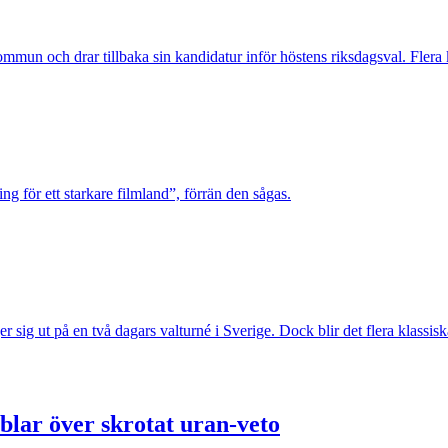
mun och drar tillbaka sin kandidatur inför höstens riksdagsval. Flera 
ng för ett starkare filmland”, förrän den sågas.
sig ut på en två dagars valturné i Sverige. Dock blir det flera klassiska
blar över skrotat uran-veto