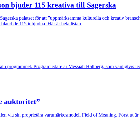
son bjuder 115 kreativa till Sagerska
i Sagerska palatset för att ”uppmärksamma kulturella och kreativ brans
 bland de 115 inbjudna. Här är hela listan.
mtal i programmet. Programledare är Messiah Hallberg, som vanligtvis 
 auktoritet”
alen via sin proprietära varumärkesmodell Field of Meaning. Först ut ä