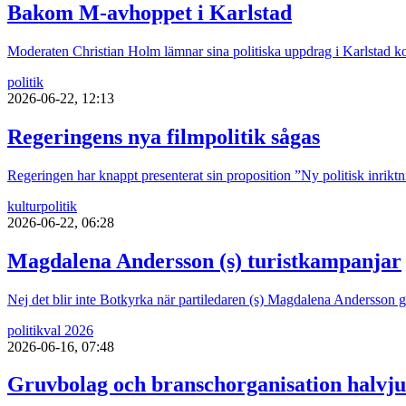
Bakom M-avhoppet i Karlstad
Moderaten Christian Holm lämnar sina politiska uppdrag i Karlstad kom
politik
2026-06-22, 12:13
Regeringens nya filmpolitik sågas
Regeringen har knappt presenterat sin proposition ”Ny politisk inriktni
kultur
politik
2026-06-22, 06:28
Magdalena Andersson (s) turistkampanjar
Nej det blir inte Botkyrka när partiledaren (s) Magdalena Andersson ger 
politik
val 2026
2026-06-16, 07:48
Gruvbolag och branschorganisation halvju