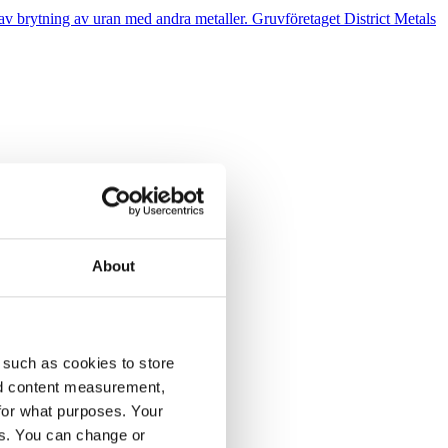
n av brytning av uran med andra metaller. Gruvföretaget District Metals
raffrättsligt tjänstemannaansvar.
About
 från Göteborgs Universitet.
 such as cookies to store
nd content measurement,
for what purposes. Your
es. You can change or