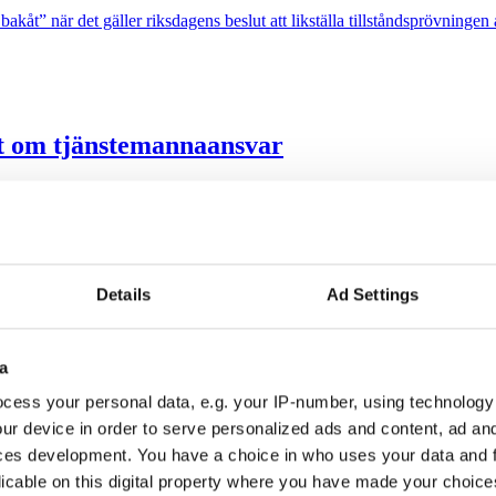
akåt” när det gäller riksdagens beslut att likställa tillståndsprövninge
ut om tjänstemannaansvar
kritiska till att riksdagen klubbade igenom propositionen Ett utökat st
e än de belönar
Details
Ad Settings
 Information är avgörande för att bygga förtroende. Det visar en studie
a
cess your personal data, e.g. your IP-number, using technology
ur device in order to serve personalized ads and content, ad a
ces development. You have a choice in who uses your data and 
licable on this digital property where you have made your choic