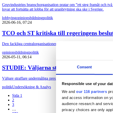
Gruvindustrins branschorganisation pratar om ”ett steg framåt och två b
lovar att fortsätta att lobba för att uranbrytning ska ske i Sverige.
lobbying
opinionsbildning
politik
2026-06-16, 07:24
TCO och ST kritiska till regeringens besl
Den fackliga centralorganisationen TCO och dess medlemsförbund ST är 
opinionsbildning
politik
2026-05-11, 06:14
STUDIE: Väljarna straffar partier hårdar
Consent
Väljare straffare undermåliga prestationer hårdare än de belönar goda.
Responsible use of your dat
politik
Undersökning & Analys
We and
our 116 partners
pro
Sida 1
and access information on yo
2
audience research and servi
3
…
privacy choices are only app