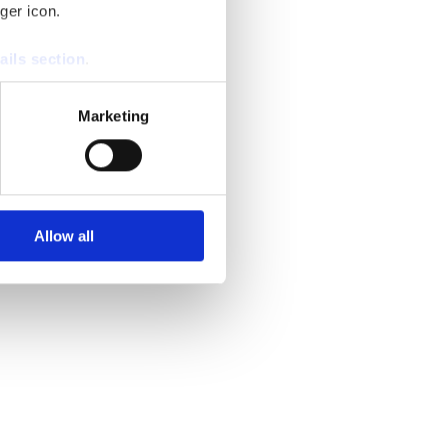
ger icon.
ails section
.
se our traffic. We also share
Marketing
ers who may combine it with
 services.
Allow all