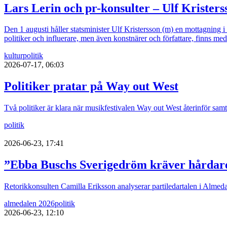
Lars Lerin och pr-konsulter – Ulf Kristers
Den 1 augusti håller statsminister Ulf Kristersson (m) en mottagning 
politiker och influerare, men även konstnärer och författare, finns med
kultur
politik
2026-07-17, 06:03
Politiker pratar på Way out West
Två politiker är klara när musikfestivalen Way out West återinför sa
politik
2026-06-23, 17:41
”Ebba Buschs Sverigedröm kräver hårdare
Retorikkonsulten Camilla Eriksson analyserar partiledartalen i Almed
almedalen 2026
politik
2026-06-23, 12:10