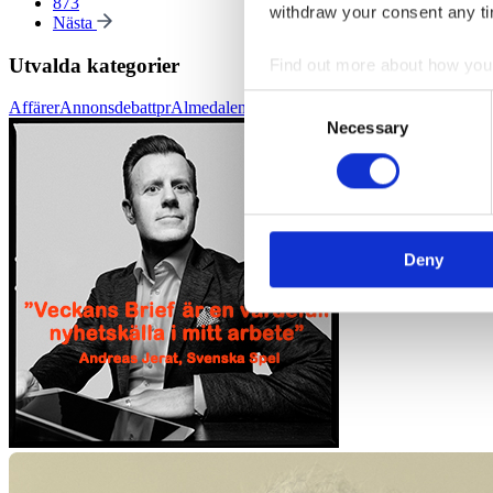
873
withdraw your consent any tim
Nästa
Utvalda kategorier
Find out more about how your
Consent
Affärer
Annons
debatt
pr
Almedalen
We use cookies to personalis
Necessary
Selection
information about your use of
other information that you’ve
Deny