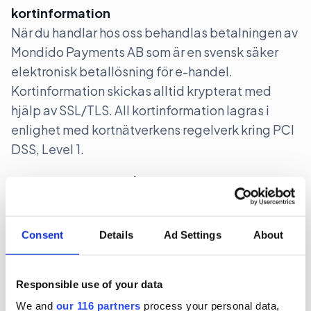
kortinformation
När du handlar hos oss behandlas betalningen av
Mondido Payments AB som är en svensk säker
elektronisk betallösning för e-handel.
Kortinformation skickas alltid krypterat med
hjälp av SSL/TLS. All kortinformation lagras i
enlighet med kortnätverkens regelverk kring PCI
DSS, Level 1.
personuppgifter och GDPR
Vi behandlar persondata i enlighet med GDPR. I
samband med ditt köp godkänner du att vi lagrar
Consent
Details
Ad Settings
About
och hanterar dina personuppgifter. Vi lagrar de
uppgifter som är nödvändiga för att fullfölja
avtalet gentemot dig och för att kunna bedriva
Responsible use of your data
vår verksamhet. Du har enligt GDPR rätt att få
We and
our 116 partners
process your personal data,