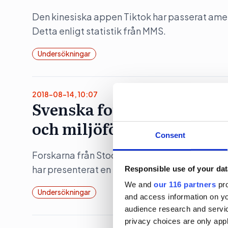
Den kinesiska appen Tiktok har passerat ame
Detta enligt statistik från MMS.
Undersökningar
2018-08-14, 10:07
Svenska forskare visar s
och miljöförstöring
Consent
Forskarna från Stockholm Resilience Centre,
har presenterat en studie som visar samband 
Responsible use of your dat
We and
our 116 partners
pro
Undersökningar
and access information on yo
audience research and servi
privacy choices are only app