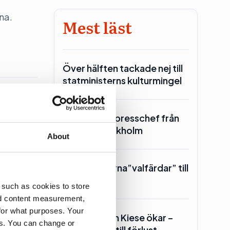
na.
Mest läst
Över hälften tackade nej till
statministerns kulturmingel
SKR hämtar presschef från
Region Stockholm
About
msterdam
Toppolitikerna”valfärdar” till
Piteå
 such as cookies to store
nd content measurement,
for what purposes. Your
Geelmuyden Kiese ökar –
es. You can change or
men vänder till förlust