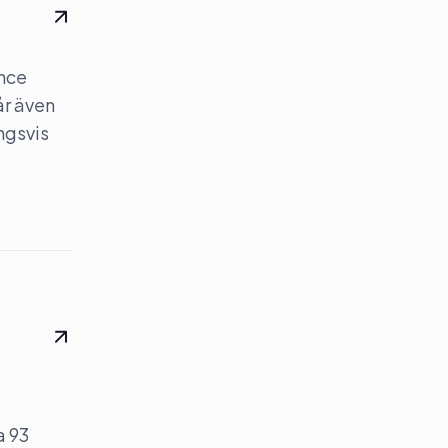
ence
år även
ngsvis
a 93