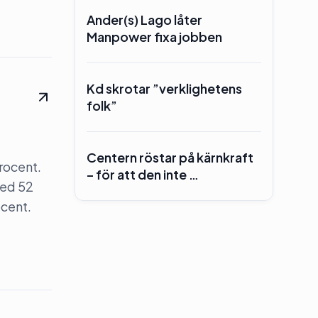
Ander(s) Lago låter
Manpower fixa jobben
Kd skrotar ”verklighetens
folk”
Centern röstar på kärnkraft
rocent.
– för att den inte …
med 52
cent.