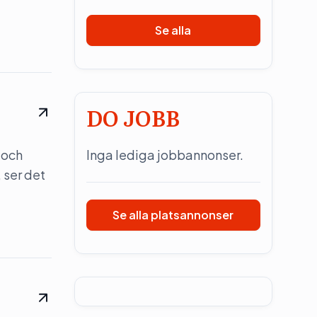
Se alla
DO JOBB
 och
Inga lediga jobbannonser.
 ser det
Se alla platsannonser