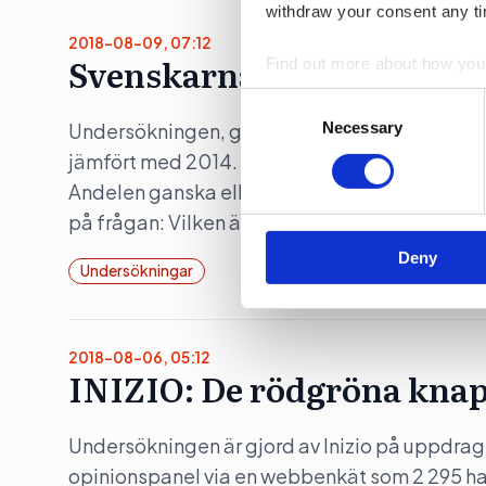
withdraw your consent any tim
2018-08-09, 07:12
Svenskarna mindre pigga 
Find out more about how your
Consent
We use cookies to personalis
Selection
Necessary
Undersökningen, gjorde bland 1 000 personer, t
information about your use of
jämfört med 2014. Andelen ganska eller mycket 
other information that you’ve
Andelen ganska eller mycket negativa har där
på frågan: Vilken är din allmänna inställning ti
Deny
Undersökningar
2018-08-06, 05:12
INIZIO: De rödgröna knap
Undersökningen är gjord av Inizio på uppdrag
opinionspanel via en webbenkät som 2 295 har 