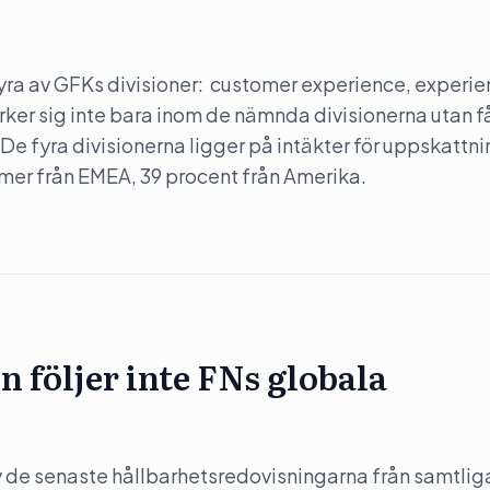
r fyra av GFKs divisioner: customer experience, experi
tärker sig inte bara inom de nämnda divisionerna utan f
De fyra divisionerna ligger på intäkter för uppskattni
mmer från EMEA, 39 procent från Amerika.
n följer inte FNs globala
e senaste hållbarhetsredovisningarna från samtlig