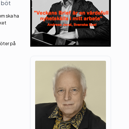
 böt
som ska ha
ket
böter på