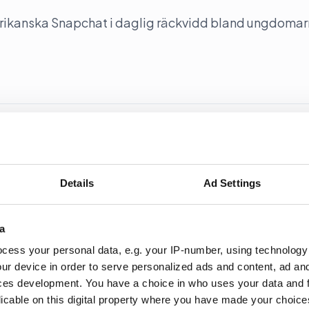
rikanska Snapchat i daglig räckvidd bland ungdomar
amband mellan skatteparadis
Details
Ad Settings
 Kungliga Vetenskapsakademin och universitetet i A
mellan skatteparadis och miljöförstöring.
a
cess your personal data, e.g. your IP-number, using technology
ur device in order to serve personalized ads and content, ad a
ces development. You have a choice in who uses your data and 
licable on this digital property where you have made your choic