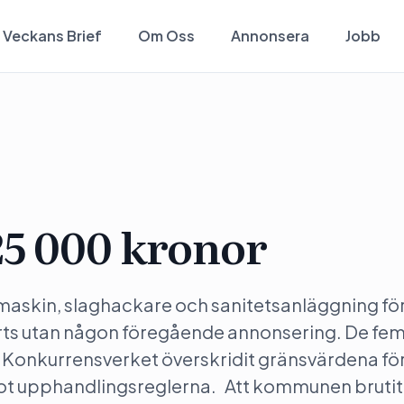
Veckans Brief
Om Oss
Annonsera
Jobb
25 000 kronor
maskin, slaghackare och sanitetsanläggning för
rts utan någon föregående annonsering. De fe
t Konkurrensverket överskridit gränsvärdena fö
ot upphandlingsreglerna. Att kommunen bruti