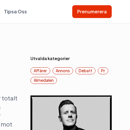
Tipsa Oss
Prenumerera
Utvalda kategorier
Affärer
Annons
Debatt
Pr
Almedalen
 totalt
m
r
t mot