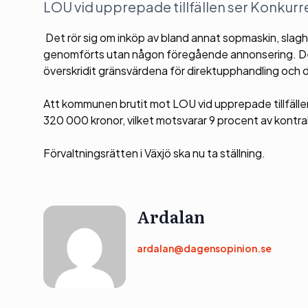
LOU vid upprepade tillfällen ser Konkurre
Det rör sig om inköp av bland annat sopmaskin, slagh
genomförts utan någon föregående annonsering. De 
överskridit gränsvärdena för direktupphandling och 
Att kommunen brutit mot LOU vid upprepade tillfällen 
320 000 kronor, vilket motsvarar 9 procent av kontr
Förvaltningsrätten i Växjö ska nu ta ställning.
Ardalan
ardalan@dagensopinion.se