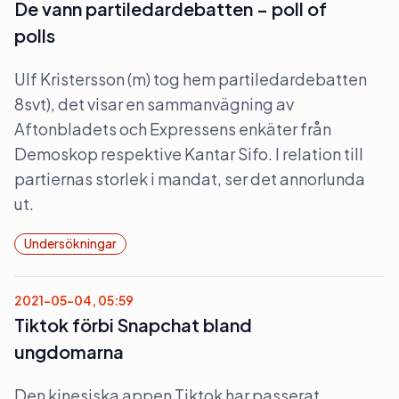
De vann partiledardebatten – poll of
polls
Ulf Kristersson (m) tog hem partiledardebatten
8svt), det visar en sammanvägning av
Aftonbladets och Expressens enkäter från
Demoskop respektive Kantar Sifo. I relation till
partiernas storlek i mandat, ser det annorlunda
ut.
Undersökningar
2021-05-04, 05:59
Tiktok förbi Snapchat bland
ungdomarna
Den kinesiska appen Tiktok har passerat