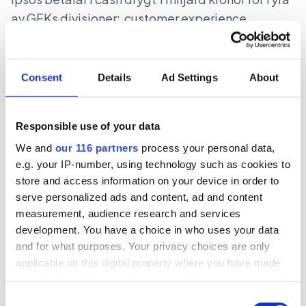
av GFKs divisioner: customer experience,
experience innovation, health och public affairs.
Ipsos stärker sig inte bara inom de nämnda
divisionerna utan får även ett bättre fotfäste i
Consent
Details
Ad Settings
About
Tyskland genom affären. De fyra divisionerna
ligger på intäkter för uppskattningsvis drygt 2
Responsible use of your data
miljarder kronor varav 55 procent kommer från
We and
our 116 partners
process your personal data,
EMEA, 39 procent från Amerika.
e.g. your IP-number, using technology such as cookies to
store and access information on your device in order to
Undersökningar
serve personalized ads and content, ad and content
measurement, audience research and services
development. You have a choice in who uses your data
2018-07-31, 03:15
and for what purposes. Your privacy choices are only
En tredjedel av storbolagen följer
applicable on this digital property where you have made
inte FNs globala utvecklingsmål
your choices. You can change or withdraw your consent
any time from the Cookie Declaration or by clicking on
Consent