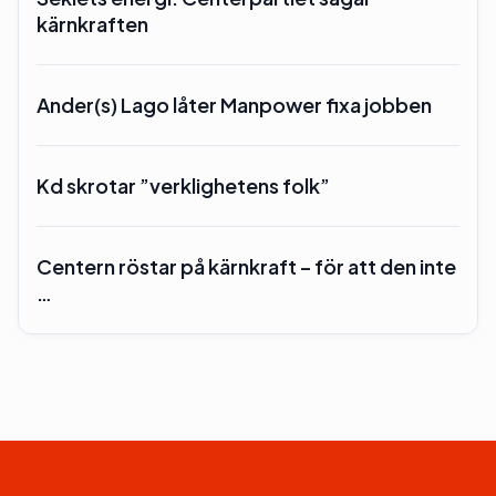
kärnkraften
Ander(s) Lago låter Manpower fixa jobben
Kd skrotar ”verklighetens folk”
Centern röstar på kärnkraft – för att den inte
…