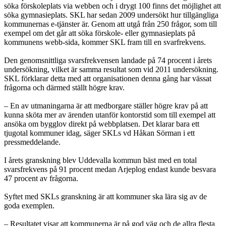
söka förskoleplats via webben och i drygt 100 finns det möjlighet att
söka gymnasieplats. SKL har sedan 2009 undersökt hur tillgängliga
kommunernas e-tjänster är. Genom att utgå från 250 frågor, som till
exempel om det går att söka förskole- eller gymnasieplats på
kommunens webb-sida, kommer SKL fram till en svarfrekvens.
Den genomsnittliga svarsfrekvensen landade på 74 procent i årets
undersökning, vilket är samma resultat som vid 2011 undersökning.
SKL förklarar detta med att organisationen denna gång har vässat
frågorna och därmed ställt högre krav.
– En av utmaningarna är att medborgare ställer högre krav på att
kunna sköta mer av ärenden utanför kontorstid som till exempel att
ansöka om bygglov direkt på webbplatsen. Det klarar bara ett
tjugotal kommuner idag, säger SKLs vd Håkan Sörman i ett
pressmeddelande.
I årets granskning blev Uddevalla kommun bäst med en total
svarsfrekvens på 91 procent medan Arjeplog endast kunde besvara
47 procent av frågorna.
Syftet med SKLs granskning är att kommuner ska lära sig av de
goda exemplen.
– Resultatet visar att kommunerna är på god väg och de allra flesta