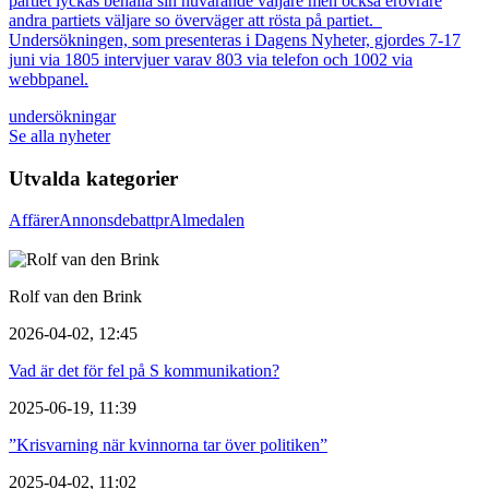
partiet lyckas behålla sin nuvarande väljare men också erövrare
andra partiets väljare so överväger att rösta på partiet.
Undersökningen, som presenteras i Dagens Nyheter, gjordes 7-17
juni via 1805 intervjuer varav 803 via telefon och 1002 via
webbpanel.
undersökningar
Se alla nyheter
Utvalda kategorier
Affärer
Annons
debatt
pr
Almedalen
Rolf van den Brink
2026-04-02, 12:45
Vad är det för fel på S kommunikation?
2025-06-19, 11:39
”Krisvarning när kvinnorna tar över politiken”
2025-04-02, 11:02