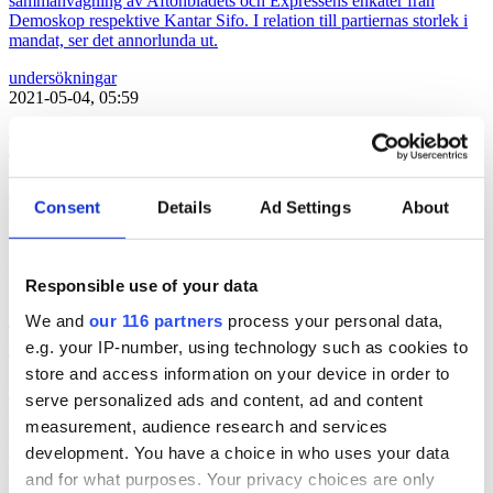
sammanvägning av Aftonbladets och Expressens enkäter från
Demoskop respektive Kantar Sifo. I relation till partiernas storlek i
mandat, ser det annorlunda ut.
undersökningar
2021-05-04, 05:59
Tiktok förbi Snapchat bland ungdomarna
Den kinesiska appen Tiktok har passerat amerikanska Snapchat i
Consent
Details
Ad Settings
About
daglig räckvidd bland ungdomarna. Detta enligt statistik från MMS.
undersökningar
2018-08-14, 10:07
Responsible use of your data
Svenska forskare visar samband mellan
We and
our 116 partners
process your personal data,
skatteparadis och miljöförstöring
e.g. your IP-number, using technology such as cookies to
store and access information on your device in order to
Forskarna från Stockholm Resilience Centre, Kungliga
serve personalized ads and content, ad and content
Vetenskapsakademin och universitetet i Amsterdam har presenterat
measurement, audience research and services
en studie som visar samband mellan skatteparadis och
miljöförstöring.
development. You have a choice in who uses your data
and for what purposes. Your privacy choices are only
undersökningar