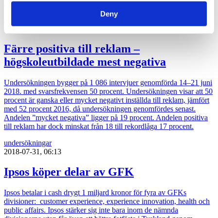
2 295 har besvarat 25 juli – 2 augusti.
Deny
undersökningar
2018-08-01, 06:47
Färre positiva till reklam –
högskoleutbildade mest negativa
Undersökningen bygger på 1 086 intervjuer genomförda 14–21 juni
2018. med svarsfrekvensen 50 procent. Undersökningen visar att 50
procent är ganska eller mycket negativt inställda till reklam, jämfört
med 52 procent 2016, då undersökningen genomfördes senast.
Andelen ”mycket negativa” ligger på 19 procent. Andelen positiva
till reklam har dock minskat från 18 till rekordlåga 17 procent.
undersökningar
2018-07-31, 06:13
Ipsos köper delar av GFK
Ipsos betalar i cash drygt 1 miljard kronor för fyra av GFKs
divisioner: customer experience, experience innovation, health och
public affairs. Ipsos stärker sig inte bara inom de nämnda