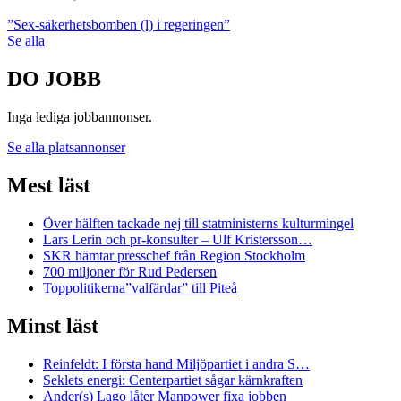
”Sex-säkerhetsbomben (l) i regeringen”
Se alla
DO JOBB
Inga lediga jobbannonser.
Se alla platsannonser
Mest läst
Över hälften tackade nej till statministerns kulturmingel
Lars Lerin och pr-konsulter – Ulf Kristersson…
SKR hämtar presschef från Region Stockholm
700 miljoner för Rud Pedersen
Toppolitikerna”valfärdar” till Piteå
Minst läst
Reinfeldt: I första hand Miljöpartiet i andra S…
Seklets energi: Centerpartiet sågar kärnkraften
Ander(s) Lago låter Manpower fixa jobben