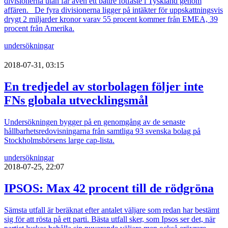
divisionerna utan får även ett bättre fotfäste i Tyskland genom
affären. De fyra divisionerna ligger på intäkter för uppskattningsvis
drygt 2 miljarder kronor varav 55 procent kommer från EMEA, 39
procent från Amerika.
undersökningar
2018-07-31, 03:15
En tredjedel av storbolagen följer inte
FNs globala utvecklingsmål
Undersökningen bygger på en genomgång av de senaste
hållbarhetsredovisningarna från samtliga 93 svenska bolag på
Stockholmsbörsens large cap-lista.
undersökningar
2018-07-25, 22:07
IPSOS: Max 42 procent till de rödgröna
Sämsta utfall är beräknat efter antalet väljare som redan har bestämt
sig för att rösta på ett parti. Bästa utfall sker, som Ipsos ser det, när