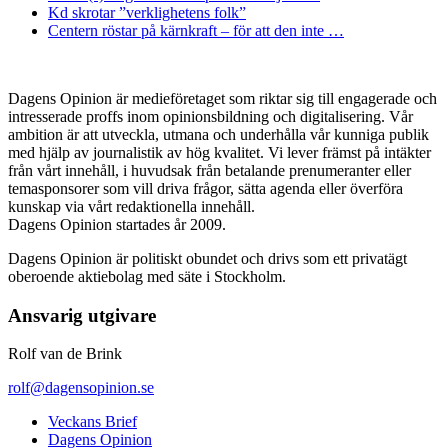
Kd skrotar ”verklighetens folk”
Centern röstar på kärnkraft – för att den inte …
Dagens Opinion är medieföretaget som riktar sig till engagerade och
intresserade proffs inom opinionsbildning och digitalisering. Vår
ambition är att utveckla, utmana och underhålla vår kunniga publik
med hjälp av journalistik av hög kvalitet. Vi lever främst på intäkter
från vårt innehåll, i huvudsak från betalande prenumeranter eller
temasponsorer som vill driva frågor, sätta agenda eller överföra
kunskap via vårt redaktionella innehåll.
Dagens Opinion startades år 2009.
Dagens Opinion är politiskt obundet och drivs som ett privatägt
oberoende aktiebolag med säte i Stockholm.
Ansvarig utgivare
Rolf van de Brink
rolf@dagensopinion.se
Veckans Brief
Dagens Opinion