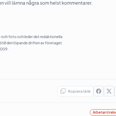
n vill lämna några som helst kommentarer.
och foto och leder det redaktionella
 till den löpande driften av företaget.
2009.
Kopiera länk
Arbetarrörels