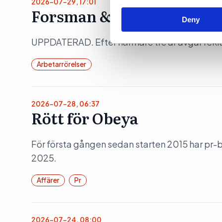
2026-07-29, 17:01
Forsman & Bodenfors vd 
Deny
UPPDATERAD. Efter närmare tre år avgår rek
Arbetarrörelser
2026-07-28, 06:37
Rött för Obeya
För första gången sedan starten 2015 har pr
2025.
Affärer
Pr
2026-07-24, 08:00