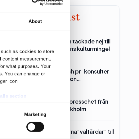
Mest läst
About
Över hälften tackade nej till
statministerns kulturmingel
 such as cookies to store
nd content measurement,
for what purposes. Your
Lars Lerin och pr-konsulter –
es. You can change or
Ulf Kristersson…
ger icon.
0
ails section
.
SKR hämtar presschef från
Region Stockholm
se our traffic. We also share
Marketing
ers who may combine it with
 services.
Toppolitikerna”valfärdar” till
Piteå