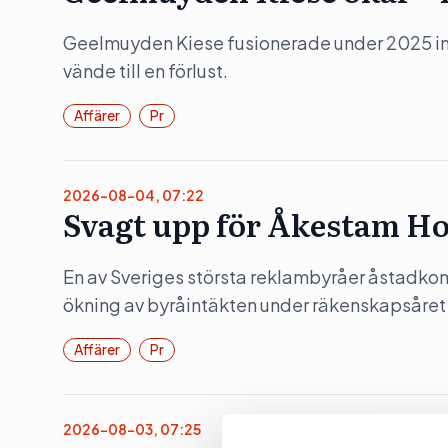
Geelmuyden Kiese fusionerade under 2025 in 
vände till en förlust.
Affärer
Pr
2026-08-04, 07:22
Svagt upp för Åkestam Ho
En av Sveriges största reklambyråer åstadko
ökning av byråintäkten under räkenskapsåret
Affärer
Pr
2026-08-03, 07:25