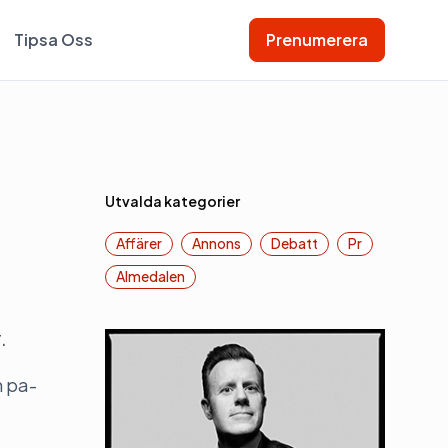
Tipsa Oss
Prenumerera
Utvalda kategorier
Affärer
Annons
Debatt
Pr
Almedalen
.
m pa-