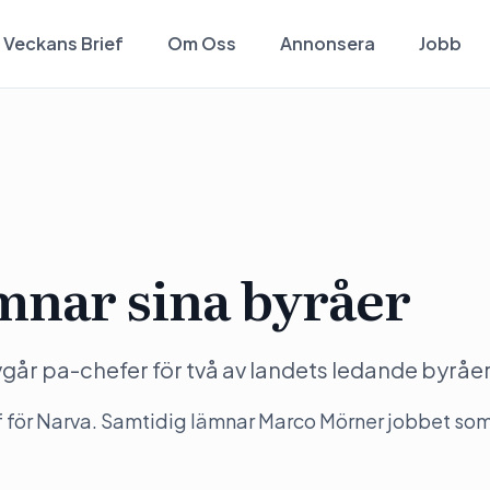
Veckans Brief
Om Oss
Annonsera
Jobb
mnar sina byråer
år pa-chefer för två av landets ledande byråer
 för Narva. Samtidig lämnar Marco Mörner jobbet so