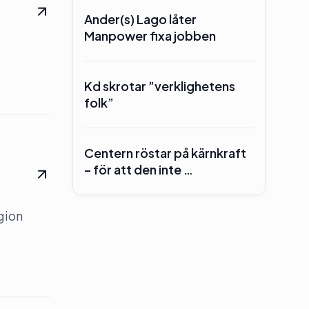
Ander(s) Lago låter
Manpower fixa jobben
Kd skrotar ”verklighetens
folk”
Centern röstar på kärnkraft
– för att den inte …
gion