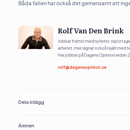
Båda fallen har också det gemensamt att inge
Rolf Van Den Brink
Jobbar främst med nyheter, reportage 
arbetet, men ägnar också rejält med tid
Har jobbat på Dagens Opinion sedan 
rolf@dagensopinion.se
Dela inlägg
Ämnen