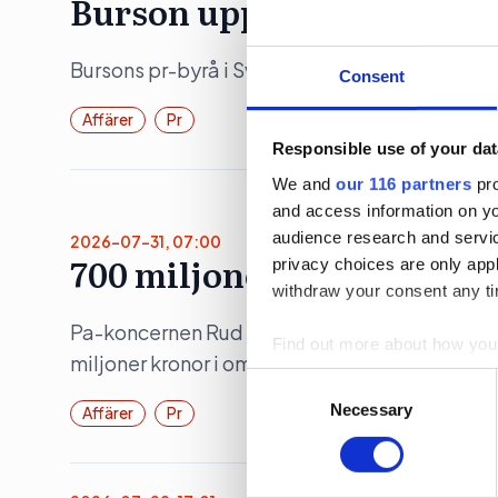
Burson upp 19 procent
Bursons pr-byrå i Sverige ökade både intäkte
Consent
Affärer
Pr
Responsible use of your dat
We and
our 116 partners
pro
and access information on yo
audience research and servi
2026-07-31, 07:00
700 miljoner för Rud Ped
privacy choices are only app
withdraw your consent any tim
Pa-koncernen Rud Pedersen ökade under 202
Find out more about how your
miljoner kronor i omsättning.
Consent
We use cookies to personalis
Selection
Necessary
Affärer
Pr
information about your use of
other information that you’ve