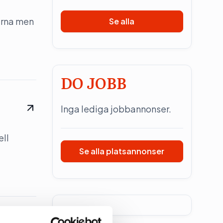
erna men
Se alla
DO JOBB
Inga lediga jobbannonser.
ell
Se alla platsannonser