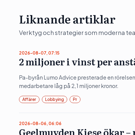
Liknande artiklar
Verktyg och strategier som moderna team 
2026-08-07, 07:15
2 miljoner i vinst per ans
Pa-byrån Lumo Advice presterade en rörelsem
medarbetare låg på 2,1 miljoner kronor.
Affärer
Lobbying
Pr
2026-08-06, 06:06
Geelmuyden Kiese ökar – m