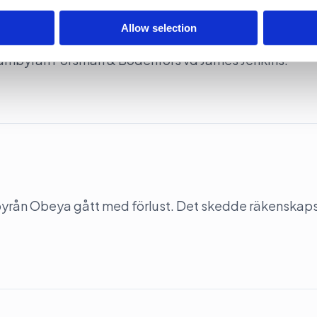
har lämnat byggnaden
Allow selection
lambyrån Forsman & Bodenfors vd James Jenkins.
-byrån Obeya gått med förlust. Det skedde räkenskap