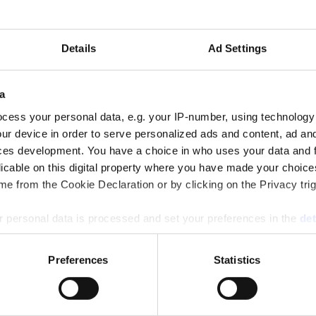
n och vinsten under 2025.
Details
Ad Settings
a
cess your personal data, e.g. your IP-number, using technology
ur device in order to serve personalized ads and content, ad a
ces development. You have a choice in who uses your data and 
ersen
licable on this digital property where you have made your choic
e from the Cookie Declaration or by clicking on the Privacy trig
5 både intäkten och lönsamheten och passerade 70
 personal data is processed and set your preferences in the
det
e content and ads, to provide social media features and to analy
Preferences
Statistics
 our site with our social media, advertising and analytics partn
 provided to them or that they’ve collected from your use of their