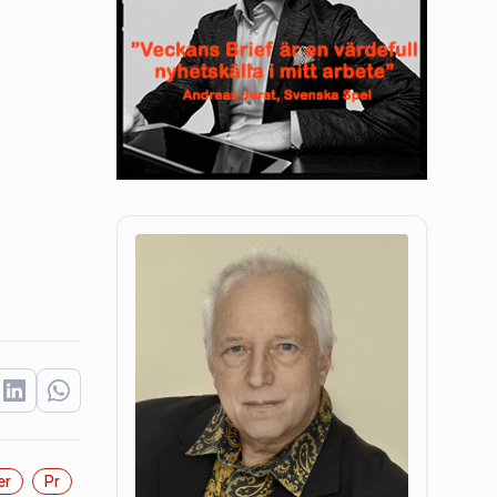
er
Pr