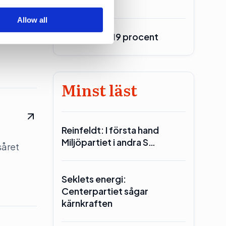
Allow all
Burson upp 19 procent
Minst läst
Reinfeldt: I första hand
Miljöpartiet i andra S…
såret
Seklets energi:
Centerpartiet sågar
kärnkraften