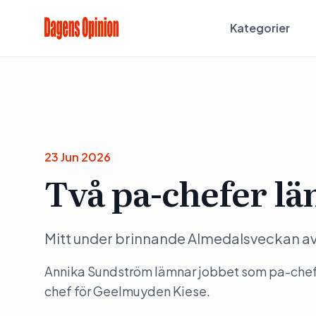
Kategorier
23 Jun 2026
Två pa-chefer lä
Mitt under brinnande Almedalsveckan avg
Annika Sundström lämnar jobbet som pa-chef
chef för Geelmuyden Kiese.