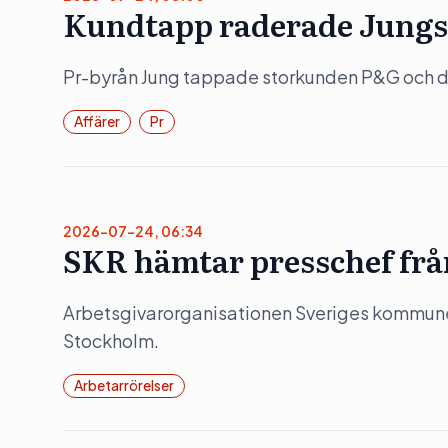
Kundtapp raderade Jungs
Pr-byrån Jung tappade storkunden P&G och det
Affärer
Pr
2026-07-24, 06:34
SKR hämtar presschef fr
Arbetsgivarorganisationen Sveriges kommuner
Stockholm.
Arbetarrörelser