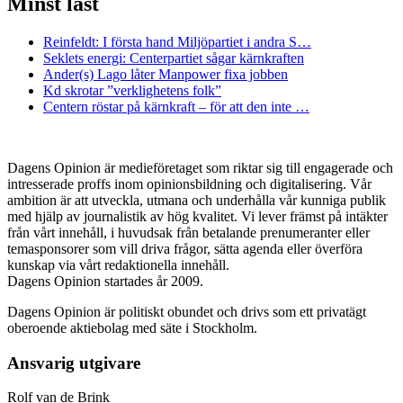
Minst läst
Reinfeldt: I första hand Miljöpartiet i andra S…
Seklets energi: Centerpartiet sågar kärnkraften
Ander(s) Lago låter Manpower fixa jobben
Kd skrotar ”verklighetens folk”
Centern röstar på kärnkraft – för att den inte …
Dagens Opinion är medieföretaget som riktar sig till engagerade och
intresserade proffs inom opinionsbildning och digitalisering. Vår
ambition är att utveckla, utmana och underhålla vår kunniga publik
med hjälp av journalistik av hög kvalitet. Vi lever främst på intäkter
från vårt innehåll, i huvudsak från betalande prenumeranter eller
temasponsorer som vill driva frågor, sätta agenda eller överföra
kunskap via vårt redaktionella innehåll.
Dagens Opinion startades år 2009.
Dagens Opinion är politiskt obundet och drivs som ett privatägt
oberoende aktiebolag med säte i Stockholm.
Ansvarig utgivare
Rolf van de Brink