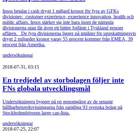
Ipsos betalar i cash drygt 1 miljard kronor för fyra av GFKs
divisioner: customer experience, experience innovation, health och
public affairs. Ipsos stärker sig inte bara inom de nämnda
divisionerna utan får även ett bättre fotfäste i Tyskland genom
affären. De fyra divisionerna ligger på intäkter för uppskattningsvis
drygt 2 miljarder kronor varav 55 procent kommer från EMEA, 39
procent från Amerika.
undersökningar
2018-07-31, 03:15
En tredjedel av storbolagen följer inte
FNs globala utvecklingsmål
Undersökningen bygger på en genomgång av de senaste
hållbarhetsredovisningarna från samtliga 93 svenska bolag på
Stockholmsbörsens large cap-lista.
undersökningar
2018-07-25, 22:07