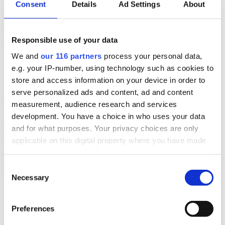
Consent
Details
Ad Settings
About
Vetenskapsakademin och universitetet i Amsterdam har presenterat
en studie som visar samband mellan skatteparadis och
miljöförstöring.
Responsible use of your data
undersökningar
We and
our 116 partners
process your personal data,
2018-08-09, 07:12
e.g. your IP-number, using technology such as cookies to
store and access information on your device in order to
Svenskarna mindre pigga på politisk
serve personalized ads and content, ad and content
reklam
measurement, audience research and services
development. You have a choice in who uses your data
Undersökningen, gjorde bland 1 000 personer, tyder på att
svenskarna är mer negativa till reklam i år jämfört med 2014.
and for what purposes. Your privacy choices are only
Andelen ganska eller mycket positiva har minskat marginellt från 16
applicable on this digital property where you have made
till 15 procent.’ Andelen ganska eller mycket negativa har däremot
your choices. You can change or withdraw your consent
ökat från 30 till 45 procent. Respondenterna fick svara på frågan:
Vilken är din allmänna inställning till reklam från politiska partier?
any time from the Cookie Declaration or by clicking on
Consent
svaren i procent
the Privacy trigger icon.
Necessary
Selection
undersökningar
2018-08-06, 05:12
Find out more about how your personal data is processed
Preferences
and set your preferences in the
details section
.
INIZIO: De rödgröna knappar in på