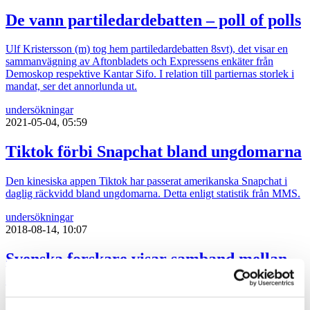
De vann partiledardebatten – poll of polls
Ulf Kristersson (m) tog hem partiledardebatten 8svt), det visar en
sammanvägning av Aftonbladets och Expressens enkäter från
Demoskop respektive Kantar Sifo. I relation till partiernas storlek i
mandat, ser det annorlunda ut.
undersökningar
2021-05-04, 05:59
Tiktok förbi Snapchat bland ungdomarna
Den kinesiska appen Tiktok har passerat amerikanska Snapchat i
daglig räckvidd bland ungdomarna. Detta enligt statistik från MMS.
undersökningar
2018-08-14, 10:07
Svenska forskare visar samband mellan
skatteparadis och miljöförstöring
Forskarna från Stockholm Resilience Centre, Kungliga