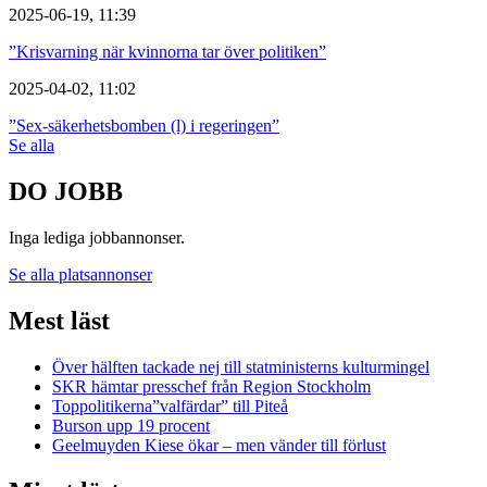
2025-06-19, 11:39
”Krisvarning när kvinnorna tar över politiken”
2025-04-02, 11:02
”Sex-säkerhetsbomben (l) i regeringen”
Se alla
DO JOBB
Inga lediga jobbannonser.
Se alla platsannonser
Mest läst
Över hälften tackade nej till statministerns kulturmingel
SKR hämtar presschef från Region Stockholm
Toppolitikerna”valfärdar” till Piteå
Burson upp 19 procent
Geelmuyden Kiese ökar – men vänder till förlust