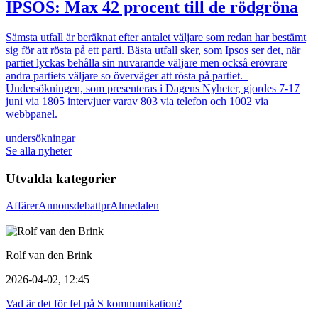
IPSOS: Max 42 procent till de rödgröna
Sämsta utfall är beräknat efter antalet väljare som redan har bestämt
sig för att rösta på ett parti. Bästa utfall sker, som Ipsos ser det, när
partiet lyckas behålla sin nuvarande väljare men också erövrare
andra partiets väljare so överväger att rösta på partiet.
Undersökningen, som presenteras i Dagens Nyheter, gjordes 7-17
juni via 1805 intervjuer varav 803 via telefon och 1002 via
webbpanel.
undersökningar
Se alla nyheter
Utvalda kategorier
Affärer
Annons
debatt
pr
Almedalen
Rolf van den Brink
2026-04-02, 12:45
Vad är det för fel på S kommunikation?