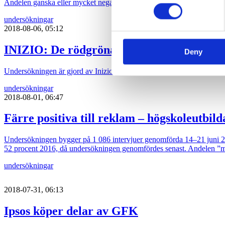
Andelen ganska eller mycket negativa har däremot ökat från 30 till 45 p
other information that you’ve
undersökningar
2018-08-06, 05:12
INIZIO: De rödgröna knappar in på Allia
Deny
Undersökningen är gjord av Inizio på uppdrag av Aftonbladet inom ram
undersökningar
2018-08-01, 06:47
Färre positiva till reklam – högskoleutbil
Undersökningen bygger på 1 086 intervjuer genomförda 14–21 juni 2018
52 procent 2016, då undersökningen genomfördes senast. Andelen ”myck
undersökningar
2018-07-31, 06:13
Ipsos köper delar av GFK