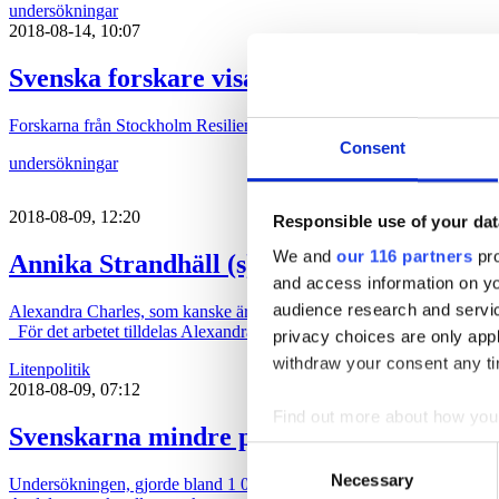
undersökningar
2018-08-14, 10:07
Svenska forskare visar samband mellan ska
Forskarna från Stockholm Resilience Centre, Kungliga Vetenskapsakad
Consent
undersökningar
2018-08-09, 12:20
Responsible use of your dat
We and
our 116 partners
pro
Annika Strandhäll (s) dekorerar Alexandr
and access information on yo
audience research and servi
Alexandra Charles, som kanske är mest känd för de nattklubbar hon dr
För det arbetet tilldelas Alexandra Charles medaljen Illis quorum mer
privacy choices are only app
withdraw your consent any tim
Liten
politik
2018-08-09, 07:12
Find out more about how your
Svenskarna mindre pigga på politisk rekl
Consent
We use cookies to personalis
Necessary
Selection
Undersökningen, gjorde bland 1 000 personer, tyder på att svenskarna ä
information about your use of