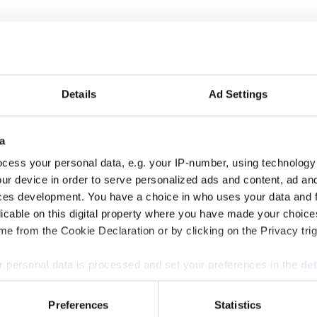
tteparadis och miljöförstöring
emin och universitetet i Amsterdam har presenterat en studie som visar
Details
Ad Settings
a
cess your personal data, e.g. your IP-number, using technology
a Charles
ur device in order to serve personalized ads and content, ad a
ces development. You have a choice in who uses your data and 
ev på 70-80-talet, jobbar i dag med att lyfta frågan om kvinnors hälsa
uere labores i guld av åttonde graden för.
licable on this digital property where you have made your choic
e from the Cookie Declaration or by clicking on the Privacy trig
 personal data is processed and set your preferences in the
det
am
e content and ads, to provide social media features and to analy
Preferences
Statistics
r mer negativa till reklam i år jämfört med 2014. Andelen ganska eller 
 our site with our social media, advertising and analytics partn