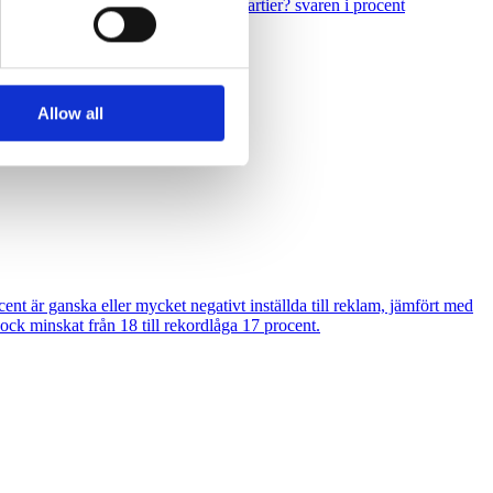
ällning till reklam från politiska partier? svaren i procent
 services.
Allow all
 besvarat 25 juli – 2 augusti.
 är ganska eller mycket negativt inställda till reklam, jämfört med
ck minskat från 18 till rekordlåga 17 procent.