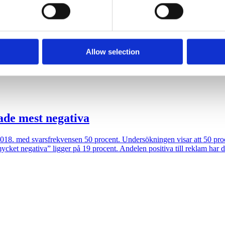
rocent. Respondenterna fick svara på frågan: Vilken är din allmänna inst
 provided to them or that they’ve collected from your use of their
nsen
Allow selection
en för Schibsted/Inizios opinionspanel via en webbenkät som 2 295 har
dade mest negativa
. med svarsfrekvensen 50 procent. Undersökningen visar att 50 procent
et negativa” ligger på 19 procent. Andelen positiva till reklam har do