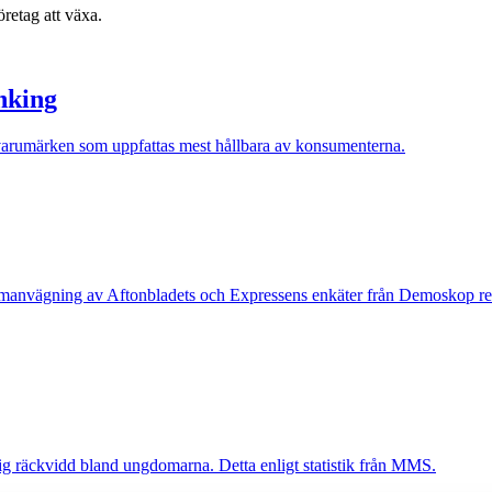
retag att växa.
nking
e varumärken som uppfattas mest hållbara av konsumenterna.
manvägning av Aftonbladets och Expressens enkäter från Demoskop respekt
ig räckvidd bland ungdomarna. Detta enligt statistik från MMS.