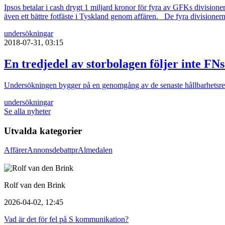
Ipsos betalar i cash drygt 1 miljard kronor för fyra av GFKs divisione
även ett bättre fotfäste i Tyskland genom affären. De fyra divisione
undersökningar
2018-07-31, 03:15
En tredjedel av storbolagen följer inte FN
Undersökningen bygger på en genomgång av de senaste hållbarhetsred
undersökningar
Se alla nyheter
Utvalda kategorier
Affärer
Annons
debatt
pr
Almedalen
Rolf van den Brink
2026-04-02, 12:45
Vad är det för fel på S kommunikation?