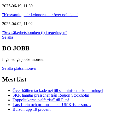
2025-06-19, 11:39
”Krisvarning när kvinnorna tar över politiken”
2025-04-02, 11:02
”Sex-säkerhetsbomben (l) i regeringen”
Se alla
DO JOBB
Inga lediga jobbannonser.
Se alla platsannonser
Mest läst
Över hälften tackade nej till statministerns kulturmingel
SKR hämtar presschef från Region Stockholm
Toppolitikerna”valfärdar” till Piteå
Lars Lerin och pr-konsulter – Ulf Kristersson…
Burson upp 19 procent