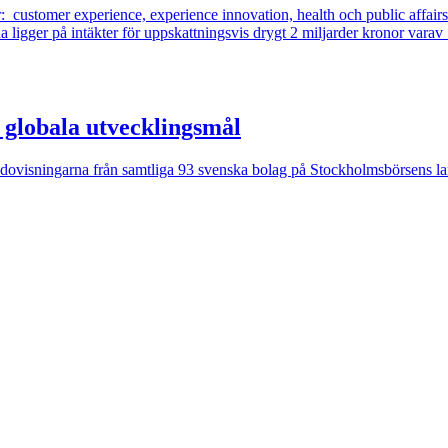
r: customer experience, experience innovation, health och public affairs
rna ligger på intäkter för uppskattningsvis drygt 2 miljarder kronor v
s globala utvecklingsmål
ovisningarna från samtliga 93 svenska bolag på Stockholmsbörsens lar