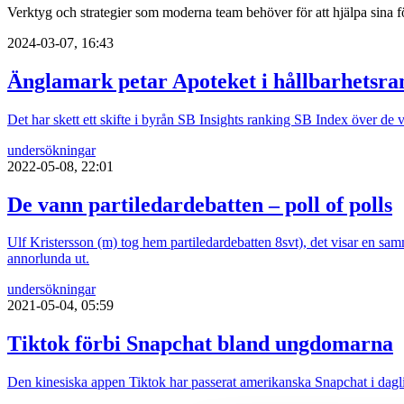
Verktyg och strategier som moderna team behöver för att hjälpa sina fö
2024-03-07, 16:43
Änglamark petar Apoteket i hållbarhetsra
Det har skett ett skifte i byrån SB Insights ranking SB Index över d
undersökningar
2022-05-08, 22:01
De vann partiledardebatten – poll of polls
Ulf Kristersson (m) tog hem partiledardebatten 8svt), det visar en sam
annorlunda ut.
undersökningar
2021-05-04, 05:59
Tiktok förbi Snapchat bland ungdomarna
Den kinesiska appen Tiktok har passerat amerikanska Snapchat i dagl