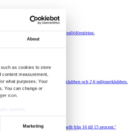
 samband mellan skatteparadis och miljöförstöring.
About
 such as cookies to store
nd content measurement,
for what purposes. Your
 och samla in pengar via 1,6 miljonerklubben och 2,6 miljonerklubben.
es. You can change or
ger icon.
ails section
.
se our traffic. We also share
Marketing
mycket positiva har minskat marginellt från 16 till 15 procent.’
ers who may combine it with