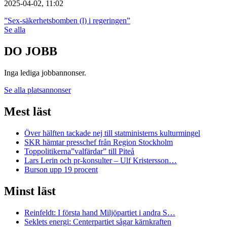
2025-04-02, 11:02
”Sex-säkerhetsbomben (l) i regeringen”
Se alla
DO JOBB
Inga lediga jobbannonser.
Se alla platsannonser
Mest läst
Över hälften tackade nej till statministerns kulturmingel
SKR hämtar presschef från Region Stockholm
Toppolitikerna”valfärdar” till Piteå
Lars Lerin och pr-konsulter – Ulf Kristersson…
Burson upp 19 procent
Minst läst
Reinfeldt: I första hand Miljöpartiet i andra S…
Seklets energi: Centerpartiet sågar kärnkraften