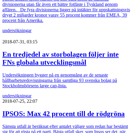
divisionerna utan får även ett bättre fotfäste i Tyskland genom
affären. De fyra divisionerna ligger på intäkter för uppskattningsvis
drygt 2 miljarder kronor varav 55 procent kommer från EMEA, 39
procent från Amerika.
undersökningar
2018-07-31, 03:15
En tredjedel av storbolagen följer inte
FNs globala utvecklingsmål
Undersökningen bygger på en genomgång av de senaste
hållbarhetsredovisningarna från samtliga 93 svenska bolag på
Stockholmsbörsens large cap-lista.
undersökningar
2018-07-25, 22:07
IPSOS: Max 42 procent till de rödgröna
Sämsta utfall är beräknat efter antalet väljare som redan har bestämt
sig för att rösta på ett parti. Bästa utfall sker, som Ipsos ser det, när