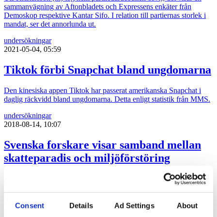
sammanvägning av Aftonbladets och Expressens enkäter från
Demoskop respektive Kantar Sifo. I relation till partiernas storlek i
mandat, ser det annorlunda ut.
undersökningar
2021-05-04, 05:59
Tiktok förbi Snapchat bland ungdomarna
Den kinesiska appen Tiktok har passerat amerikanska Snapchat i
daglig räckvidd bland ungdomarna. Detta enligt statistik från MMS.
undersökningar
2018-08-14, 10:07
Svenska forskare visar samband mellan
skatteparadis och miljöförstöring
Forskarna från Stockholm Resilience Centre, Kungliga
Vetenskapsakademin och universitetet i Amsterdam har presenterat
en studie som visar samband mellan skatteparadis och
miljöförstöring.
Consent
Details
Ad Settings
About