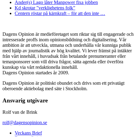
Ander(s) Lago låter Manpower fixa jobben
Kd skrotar ”verklighetens folk”
Centern röstar på kärnkraft – för att den inte …
Dagens Opinion är medieföretaget som riktar sig till engagerade och
intresserade proffs inom opinionsbildning och digitalisering. Vår
ambition är att utveckla, utmana och underhålla vår kunniga publik
med hjälp av journalistik av hög kvalitet. Vi lever främst på intäkter
från vårt innehåll, i huvudsak från betalande prenumeranter eller
temasponsorer som vill driva frågor, sätta agenda eller överföra
kunskap via vårt redaktionella innehåll.
Dagens Opinion startades år 2009.
Dagens Opinion är politiskt obundet och drivs som ett privatägt
oberoende aktiebolag med säte i Stockholm.
Ansvarig utgivare
Rolf van de Brink
rolf@dagensopinion.se
Veckans Brief