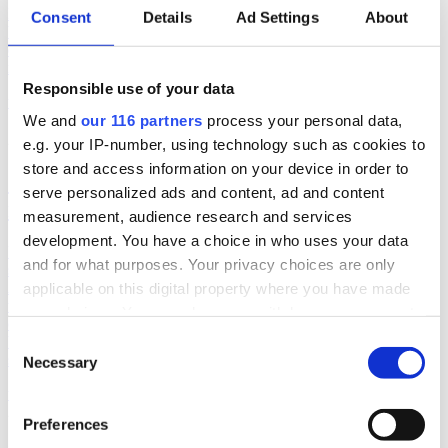
Forskarna från Stockholm Resilience Centre, Kungliga
Consent
Details
Ad Settings
About
Vetenskapsakademin och universitetet i Amsterdam har presenterat
en studie som visar samband mellan skatteparadis och
miljöförstöring.
Responsible use of your data
undersökningar
We and
our 116 partners
process your personal data,
2018-08-09, 07:12
e.g. your IP-number, using technology such as cookies to
store and access information on your device in order to
Svenskarna mindre pigga på politisk
serve personalized ads and content, ad and content
reklam
measurement, audience research and services
development. You have a choice in who uses your data
Undersökningen, gjorde bland 1 000 personer, tyder på att
and for what purposes. Your privacy choices are only
svenskarna är mer negativa till reklam i år jämfört med 2014.
Andelen ganska eller mycket positiva har minskat marginellt från 16
applicable on this digital property where you have made
till 15 procent.’ Andelen ganska eller mycket negativa har däremot
your choices. You can change or withdraw your consent
ökat från 30 till 45 procent. Respondenterna fick svara på frågan:
any time from the Cookie Declaration or by clicking on
Vilken är din allmänna inställning till reklam från politiska partier?
Consent
svaren i procent
the Privacy trigger icon.
Necessary
Selection
undersökningar
Find out more about how your personal data is processed
2018-08-06, 05:12
Preferences
and set your preferences in the
details section
.