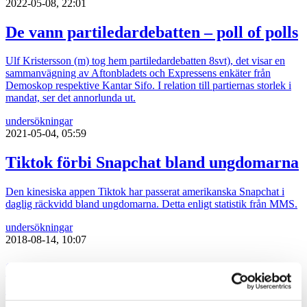
2022-05-08, 22:01
De vann partiledardebatten – poll of polls
Ulf Kristersson (m) tog hem partiledardebatten 8svt), det visar en
sammanvägning av Aftonbladets och Expressens enkäter från
Demoskop respektive Kantar Sifo. I relation till partiernas storlek i
mandat, ser det annorlunda ut.
undersökningar
2021-05-04, 05:59
Tiktok förbi Snapchat bland ungdomarna
Den kinesiska appen Tiktok har passerat amerikanska Snapchat i
daglig räckvidd bland ungdomarna. Detta enligt statistik från MMS.
undersökningar
2018-08-14, 10:07
Svenska forskare visar samband mellan
skatteparadis och miljöförstöring