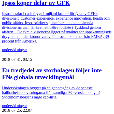
Ipsos köper delar av GFK
Ipsos betalar i cash drygt 1 miljard kronor för fyra av GFKs
divisioner: customer experience, experience innovation, health och
public affairs. Ipsos stärker sig inte bara inom de nämnda
divisionerna utan får även ett bättre fotfäste i Tyskland genom
affären. De fyra divisionerna ligger på intäkter för uppskattningsvis
drygt 2 miljarder kronor varav 55 procent kommer från EMEA, 39
procent från Amerika.
undersökningar
2018-07-31, 03:15
En tredjedel av storbolagen följer inte
FNs globala utvecklingsmål
Undersökningen bygger på en genomgång av de senaste
hållbarhetsredovisningarna från samtliga 93 svenska bolag på
Stockholmsbörsens large cap-lista.
undersökningar
2018-07-25, 22:07