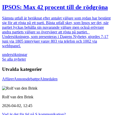
IPSOS: Max 42 procent till de rödgröna
Sämsta utfall är beräknat efter antalet väljare som redan har bestämt
sig för att rösta på ett parti. Bästa utfall sker, som Ipsos ser det, när
partiet lyckas behålla sin nuvarande väljare men också erövrare
andra partiets väljare so överväger att rösta på partiet.
Undersökningen, som presenteras i Dagens Nyheter, gjordes 7-17
juni via 1805 intervjuer varav 803 via telefon och 1002 via
webbpanel.
undersökningar
Se alla nyheter
Utvalda kategorier
Affärer
Annons
debatt
pr
Almedalen
Rolf van den Brink
2026-04-02, 12:45
Vad är det för fel på S kommunikation?