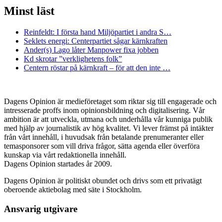
Minst läst
Reinfeldt: I första hand Miljöpartiet i andra S…
Seklets energi: Centerpartiet sågar kärnkraften
Ander(s) Lago låter Manpower fixa jobben
Kd skrotar ”verklighetens folk”
Centern röstar på kärnkraft – för att den inte …
Dagens Opinion är medieföretaget som riktar sig till engagerade och
intresserade proffs inom opinionsbildning och digitalisering. Vår
ambition är att utveckla, utmana och underhålla vår kunniga publik
med hjälp av journalistik av hög kvalitet. Vi lever främst på intäkter
från vårt innehåll, i huvudsak från betalande prenumeranter eller
temasponsorer som vill driva frågor, sätta agenda eller överföra
kunskap via vårt redaktionella innehåll.
Dagens Opinion startades år 2009.
Dagens Opinion är politiskt obundet och drivs som ett privatägt
oberoende aktiebolag med säte i Stockholm.
Ansvarig utgivare