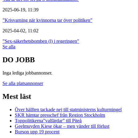
2025-06-19, 11:39
”Krisvarning när kvinnorna tar över politiken”
2025-04-02, 11:02
”Sex-säkerhetsbomben (l) i regeringen”
Se alla
DO JOBB
Inga lediga jobbannonser.
Se alla platsannonser
Mest läst
Över hälften tackade nej till statministerns kulturmingel
SKR hämtar presschef från Region Stockholm
Toppolitikerna”valfärdar” till Piteå
Geelmuyden Kiese ökar – men vänder till förlust
Burson upp 19 procent