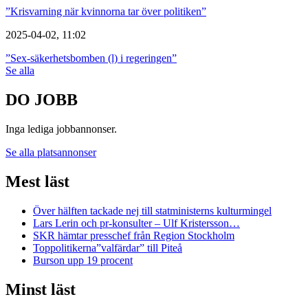
”Krisvarning när kvinnorna tar över politiken”
2025-04-02, 11:02
”Sex-säkerhetsbomben (l) i regeringen”
Se alla
DO JOBB
Inga lediga jobbannonser.
Se alla platsannonser
Mest läst
Över hälften tackade nej till statministerns kulturmingel
Lars Lerin och pr-konsulter – Ulf Kristersson…
SKR hämtar presschef från Region Stockholm
Toppolitikerna”valfärdar” till Piteå
Burson upp 19 procent
Minst läst