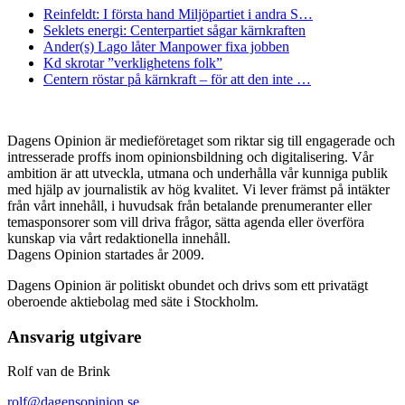
Reinfeldt: I första hand Miljöpartiet i andra S…
Seklets energi: Centerpartiet sågar kärnkraften
Ander(s) Lago låter Manpower fixa jobben
Kd skrotar ”verklighetens folk”
Centern röstar på kärnkraft – för att den inte …
Dagens Opinion är medieföretaget som riktar sig till engagerade och
intresserade proffs inom opinionsbildning och digitalisering. Vår
ambition är att utveckla, utmana och underhålla vår kunniga publik
med hjälp av journalistik av hög kvalitet. Vi lever främst på intäkter
från vårt innehåll, i huvudsak från betalande prenumeranter eller
temasponsorer som vill driva frågor, sätta agenda eller överföra
kunskap via vårt redaktionella innehåll.
Dagens Opinion startades år 2009.
Dagens Opinion är politiskt obundet och drivs som ett privatägt
oberoende aktiebolag med säte i Stockholm.
Ansvarig utgivare
Rolf van de Brink
rolf@dagensopinion.se