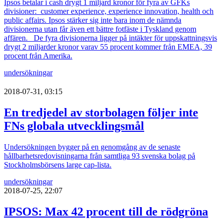
Ipsos betalar i cash drygt 1 miljard kronor för fyra av GFKs
divisioner: customer experience, experience innovation, health och
public affairs. Ipsos stärker sig inte bara inom de nämnda
divisionerna utan får även ett bättre fotfäste i Tyskland genom
affären. De fyra divisionerna ligger på intäkter för uppskattningsvis
drygt 2 miljarder kronor varav 55 procent kommer från EMEA, 39
procent från Amerika.
undersökningar
2018-07-31, 03:15
En tredjedel av storbolagen följer inte
FNs globala utvecklingsmål
Undersökningen bygger på en genomgång av de senaste
hållbarhetsredovisningarna från samtliga 93 svenska bolag på
Stockholmsbörsens large cap-lista.
undersökningar
2018-07-25, 22:07
IPSOS: Max 42 procent till de rödgröna