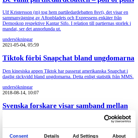
Ulf Kristersson (m) tog hem partiledardebatten 8svt), det visar en
sammanvägning av Aftonbladets och Expressens enkäter från
Demoskop respektive Kantar Sifo. I relation till partiernas storlek i
mandat, ser det annorlunda ut.
undersökningar
2021-05-04, 05:59
Tiktok förbi Snapchat bland ungdomarna
Den kinesiska appen Tiktok har passerat amerikanska Snapchat i
daglig räckvidd bland ungdomarna. Detta enligt statistik från MMS.
undersökningar
2018-08-14, 10:07
Svenska forskare visar samband mellan
skatteparadis och miljöförstöring
Forskarna från Stockholm Resilience Centre, Kungliga
Vetenskapsakademin och universitetet i Amsterdam har presenterat
Consent
Details
Ad Settings
About