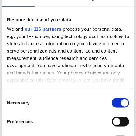
en studie som visar samband mellan skatteparadis och
miljöförstöring.
undersökningar
Responsible use of your data
2018-08-09, 07:12
We and
our 116 partners
process your personal data,
e.g. your IP-number, using technology such as cookies to
Svenskarna mindre pigga på politisk
store and access information on your device in order to
reklam
serve personalized ads and content, ad and content
measurement, audience research and services
Undersökningen, gjorde bland 1 000 personer, tyder på att
development. You have a choice in who uses your data
svenskarna är mer negativa till reklam i år jämfört med 2014.
Andelen ganska eller mycket positiva har minskat marginellt från 16
and for what purposes. Your privacy choices are only
till 15 procent.’ Andelen ganska eller mycket negativa har däremot
applicable on this digital property where you have made
ökat från 30 till 45 procent. Respondenterna fick svara på frågan:
your choices. You can change or withdraw your consent
Vilken är din allmänna inställning till reklam från politiska partier?
svaren i procent
any time from the Cookie Declaration or by clicking on
Consent
the Privacy trigger icon.
Necessary
Selection
undersökningar
2018-08-06, 05:12
Find out more about how your personal data is processed
Preferences
INIZIO: De rödgröna knappar in på
and set your preferences in the
details section
.
Alliansen