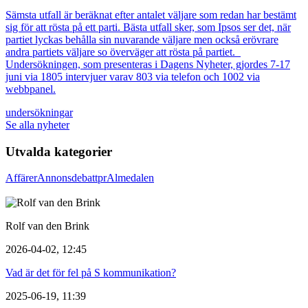
Sämsta utfall är beräknat efter antalet väljare som redan har bestämt
sig för att rösta på ett parti. Bästa utfall sker, som Ipsos ser det, när
partiet lyckas behålla sin nuvarande väljare men också erövrare
andra partiets väljare so överväger att rösta på partiet.
Undersökningen, som presenteras i Dagens Nyheter, gjordes 7-17
juni via 1805 intervjuer varav 803 via telefon och 1002 via
webbpanel.
undersökningar
Se alla nyheter
Utvalda kategorier
Affärer
Annons
debatt
pr
Almedalen
Rolf van den Brink
2026-04-02, 12:45
Vad är det för fel på S kommunikation?
2025-06-19, 11:39