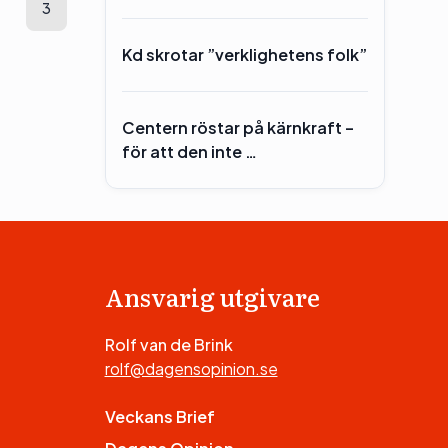
3
Kd skrotar ”verklighetens folk”
Centern röstar på kärnkraft –
för att den inte …
Ansvarig utgivare
Rolf van de Brink
rolf@dagensopinion.se
Veckans Brief