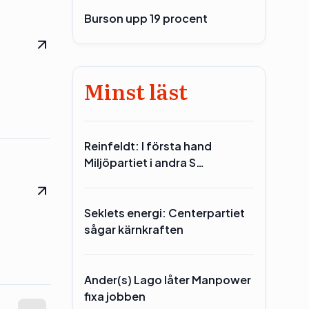
Burson upp 19 procent
Minst läst
Reinfeldt: I första hand
Miljöpartiet i andra S…
Seklets energi: Centerpartiet
sågar kärnkraften
Ander(s) Lago låter Manpower
fixa jobben