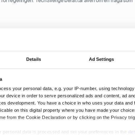
vis för regeringen. TechSverige berättar även om en fråga som
Details
Ad Settings
r svårt fört Ulf Kristersson
a
cess your personal data, e.g. your IP-number, using technology
gens tillsatta AI-Kommissionens rapport ska sätta press på
ur device in order to serve personalized ads and content, ad a
om.
ces development. You have a choice in who uses your data and 
licable on this digital property where you have made your choic
e from the Cookie Declaration or by clicking on the Privacy trig
 personal data is processed and set your preferences in the
det