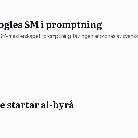
oogles SM i promptning
 SM-mästerskapet i promptining Tävlingen anordnas av svens
 startar ai-byrå