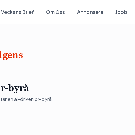
Veckans Brief
Om Oss
Annonsera
Jobb
ligens
pr-byrå
ar en ai-driven pr-byrå.