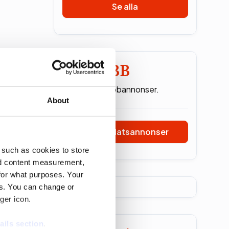
Se alla
DO JOBB
Inga lediga jobbannonser.
About
Se alla platsannonser
 such as cookies to store
nd content measurement,
for what purposes. Your
es. You can change or
ger icon.
ails section
.