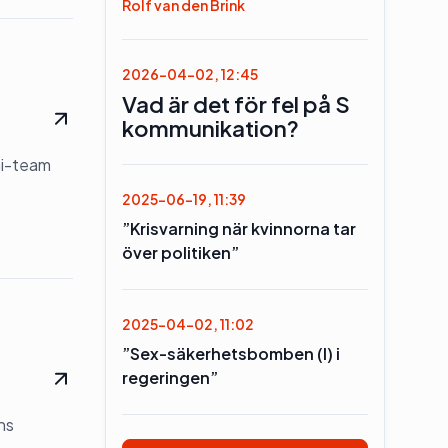
Rolf van den Brink
2026-04-02, 12:45
Vad är det för fel på S
kommunikation?
ai-team
2025-06-19, 11:39
”Krisvarning när kvinnorna tar
över politiken”
2025-04-02, 11:02
”Sex-säkerhetsbomben (l) i
regeringen”
ns