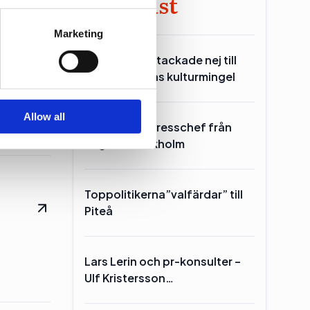
Mest läst
se our traffic. We also share
Marketing
ers who may combine it with
et behövs
Över hälften tackade nej till
 services.
n, på DN
statministerns kulturmingel
Allow all
SKR hämtar presschef från
Region Stockholm
Toppolitikerna”valfärdar” till
Piteå
Lars Lerin och pr-konsulter –
Ulf Kristersson…