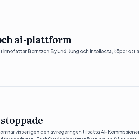
och ai-plattform
nnefattar Berntzon Bylund, Jung och Intellecta, köper ett 
 stoppade
omnar visserligen den av regeringen tillsatta AI-Kommissione