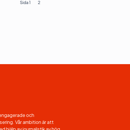
Sida 1
2
l engagerade och
sering. Vår ambition är att
d hjälp av journalistik av hög