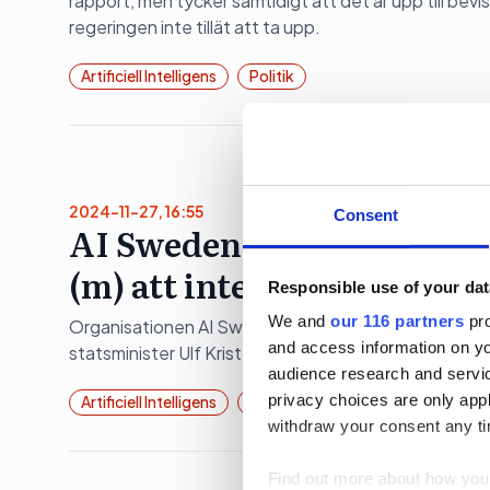
rapport, men tycker samtidigt att det är upp till be
regeringen inte tillät att ta upp.
Artificiell Intelligens
Politik
2024-11-27, 16:55
Consent
AI Sweden: Hoppas det bli
(m) att inte agera
Responsible use of your dat
We and
our 116 partners
pro
Organisationen AI Sweden hoppas att den av regerin
and access information on yo
statsminister Ulf Kristersson (m) att greppa frågan 
audience research and servi
privacy choices are only app
Artificiell Intelligens
Opinionsbildning
Politik
withdraw your consent any tim
Find out more about how your