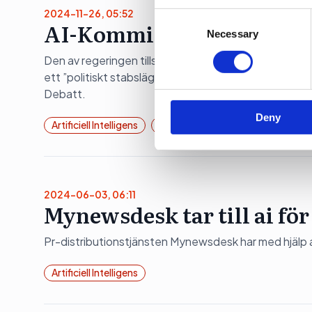
2024-11-26, 05:52
Consent
AI-Kommissionen: ”Läget 
We use cookies to personalis
Selection
Necessary
information about your use of
Den av regeringen tillsatta AI-kommissionen tycker att
other information that you’ve
ett ”politiskt stabsläge, direkt under statsminister
Debatt.
Deny
Artificiell Intelligens
Opinionsbildning
2024-06-03, 06:11
Mynewsdesk tar till ai för
Pr-distributionstjänsten Mynewsdesk har med hjälp av 
Artificiell Intelligens