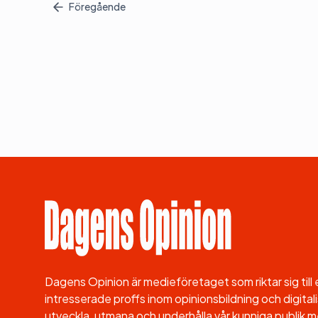
Föregående
Dagens Opinion är medieföretaget som riktar sig til
intresserade proffs inom opinionsbildning och digitali
utveckla, utmana och underhålla vår kunniga publik me