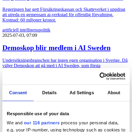
Regeringen har gett Försäkringskassan och Skatteverket i uppdrag
att utreda en gemensam ai-verkstad för offentlig förvaltning.
Kostnad: 60 miljoner kronor.
artificiell intelligens
politik
2025-07-03, 07:09
Demoskop blir medlem i AI Sweden
Undersökningsbranschen har ingen egen organisation i Sverige. Då
väljer Demoskop att gå med i AI Sweden, som första
undersökningsbolag.
artificiell intelligens
Undersökning & Analys
2025-05-29, 03:47
Consent
Details
Ad Settings
About
Erik Slottners digitaliseringsstrategi
sågas
Responsible use of your data
It-minister (kd) Erik Slottners digitaliseringsstrategi saknar konkreta
We and
our 116 partners
process your personal data,
mål och Sverige halkar efter inom ai, lyder kritiken.
e.g. your IP-number, using technology such as cookies to