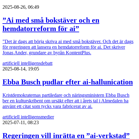
2025-08-26, 06:49
”Ai med små bokstäver och en
hemdatorreform för ai”
”Det är dags att börja skriva ai med små bokstäver. Och det är dags
för regeringen att lansera en hemdatorreform för ai. Det skriver
Jonas Ander, grundare av byrån KontentPlus.
artificiell intelligens
debatt
2025-08-14, 19:05
Ebba Busch pudlar efter ai-hallunication
Kristdemokraternas partiledare och näringsministern Ebba Busch
ber en kulturskribent om ursäkt efter att i årets tal i Almedalen ha
använt ett citat som tycks vara fabricerat av ai.
artificiell intelligens
medier
2025-07-11, 08:23
Regeringen vill inrätta en ”ai-verkstad”