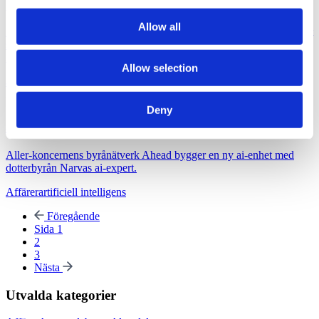
plugga ai
provided to them or that they’ve collected from your use
of their services.
Allow all
En rapport från fackförbundet Sveriges Ingenjörer ger vid handen att
så många som 175 000 ingenjörer vill lära sig mer om artificiell
intelligens, ai.
Allow selection
artificiell intelligens
Undersökning & Analys
2025-03-12, 11:02
Deny
Ahead startar ai-enhet
Aller-koncernens byrånätverk Ahead bygger en ny ai-enhet med
dotterbyrån Narvas ai-expert.
Affärer
artificiell intelligens
Föregående
Sida 1
2
3
Nästa
Utvalda kategorier