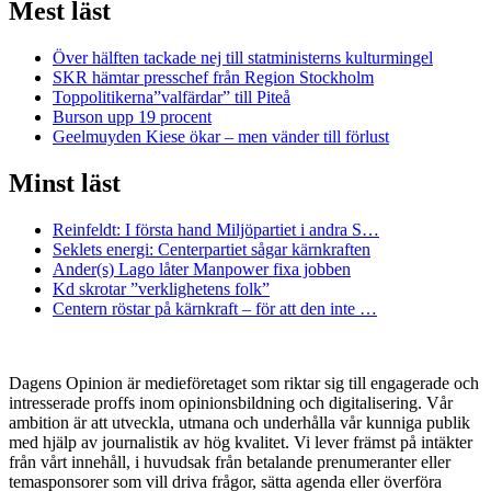
Mest läst
Över hälften tackade nej till statministerns kulturmingel
SKR hämtar presschef från Region Stockholm
Toppolitikerna”valfärdar” till Piteå
Burson upp 19 procent
Geelmuyden Kiese ökar – men vänder till förlust
Minst läst
Reinfeldt: I första hand Miljöpartiet i andra S…
Seklets energi: Centerpartiet sågar kärnkraften
Ander(s) Lago låter Manpower fixa jobben
Kd skrotar ”verklighetens folk”
Centern röstar på kärnkraft – för att den inte …
Dagens Opinion är medieföretaget som riktar sig till engagerade och
intresserade proffs inom opinionsbildning och digitalisering. Vår
ambition är att utveckla, utmana och underhålla vår kunniga publik
med hjälp av journalistik av hög kvalitet. Vi lever främst på intäkter
från vårt innehåll, i huvudsak från betalande prenumeranter eller
temasponsorer som vill driva frågor, sätta agenda eller överföra