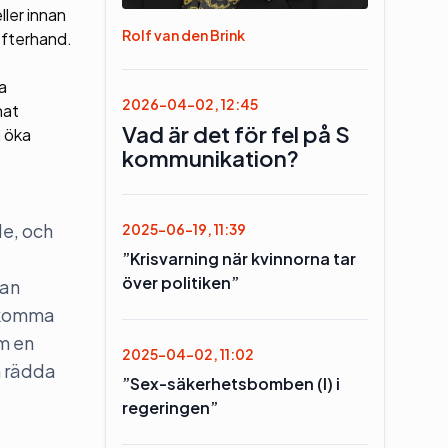
ler innan
Rolf van den Brink
efterhand.
a
2026-04-02, 12:45
nat
Vad är det för fel på S
h öka
kommunikation?
de, och
2025-06-19, 11:39
”Krisvarning när kvinnorna tar
över politiken”
tan
å komma
m en
2025-04-02, 11:02
h rädda
”Sex-säkerhetsbomben (l) i
regeringen”