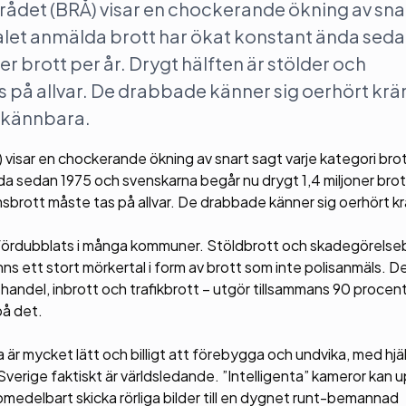
rådet (BRÅ) visar en chockerande ökning av sna
ntalet anmälda brott har ökat konstant ända sed
r brott per år. Drygt hälften är stölder och
på allvar. De drabbade känner sig oerhört krä
t kännbara.
visar en chockerande ökning av snart sagt varje kategori brott
a sedan 1975 och svenskarna begår nu drygt 1,4 miljoner brott
brott måste tas på allvar. De drabbade känner sig oerhört kr
t fördubblats i många kommuner. Stöldbrott och skadegörelseb
nns ett stort mörkertal i form av brott som inte polisanmäls. D
andel, inbrott och trafikbrott – utgör tillsammans 90 procent 
på det.
 är mycket lätt och billigt att förebygga och undvika, med hjä
Sverige faktiskt är världsledande. ”Intelligenta” kameror kan
edelbart skicka rörliga bilder till en dygnet runt-bemannad