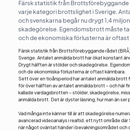
Färsk statistik från Brottsförebyggande 
varje kategori brottslighet i Sverige. A
och svenskarna begår nu drygt 1,4 miljone
skadegörelse. Egendomsbrott måste tas 
och de ekonomiska förlusterna är oftas
Färsk statistik från Brottsförebyggande rådet (BRÅ) 
Sverige. Antalet anmälda brott har ökat konstant änd
Drygt hälften är stölder och skadegörelse. Egendoms
och de ekonomiska förlusterna är oftast kännbara.
Sett över en tioårsperiod har antalet anmälda brot
för över hälften av antalet anmälda brott – och här fi
kallade vardagsbrotten – stölder, skadegörelse, missh
anmälda brott. Det är dyster läsning, hur man än ser 
Vad många inte känner till är att skadegörelse numera
avancerad videoanalys i realtid, ett nytt område där 
när något oväntat händer i bevakningsområdet och om