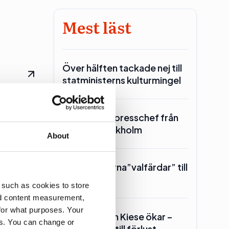
Mest läst
Över hälften tackade nej till
statministerns kulturmingel
 flera
SKR hämtar presschef från
Region Stockholm
About
Toppolitikerna”valfärdar” till
Piteå
 such as cookies to store
nd content measurement,
for what purposes. Your
Geelmuyden Kiese ökar –
es. You can change or
att
men vänder till förlust