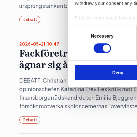
withdraw your consent any tim
ursprungstanken bakom Almedalsveckan försv
Find out more about how your
Debatt
Consent
We use cookies to personalis
Selection
Necessary
information about your use of
2026-05-21, 10:47
other information that you’ve
Fackföreträdare på Acade
ägnar sig åt hårklyveri
Deny
DEBATT. Christian Liljeros, Lärare och fackli
opinionschefen Katariina Trevilles kritik mo
finansborgarrådskandidaten Emilia Bjuggren säg
försökt motverka skoloncernernas ”övervinste
Debatt