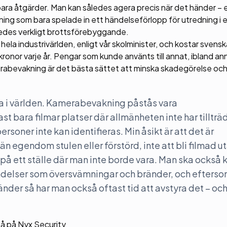
ra åtgärder. Man kan således agera precis när det händer – el
ing som bara spelade in ett händelseförlopp för utredning i 
ledes verkligt brottsförebyggande.
ela industrivärlden, enligt vår skolminister, och kostar svensk
kronor varje år. Pengar som kunde använts till annat, ibland an
rabevakning är det bästa sättet att minska skadegörelse oc
a i världen. Kamerabevakning påstås vara
st bara filmar platser där allmänheten inte har tillträ
rsoner inte kan identifieras. Min åsikt är att det är
än egendom stulen eller förstörd, inte att bli filmad u
 på ett ställe där man inte borde vara. Man ska ocks
delser som översvämningar och bränder, och efterso
nder så har man också oftast tid att avstyra det – oc
på på Nyx Security