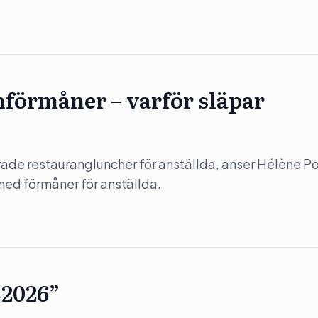
hförmåner – varför släpar
erade restaurangluncher för anställda, anser Hélène 
med förmåner för anställda.
 2026”