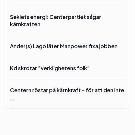
Seklets energi: Centerpartiet sågar
kärnkraften
Ander(s) Lago låter Manpower fixa jobben
Kd skrotar ”verklighetens folk”
Centern röstar på kärnkraft – för att den inte
…