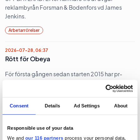
reklambyrån Forsman & Bodenfors vd James
Jenkins.
Arbetarrörelser
2026-07-28, 06:37
Rött för Obeya
För första gången sedan starten 2015 har pr-
byrån Obeya gått med förlust. Det skedde
räkenskapsåret 2025.
Affärer
Pr
Consent
Details
Ad Settings
About
2026-07-24, 08:00
Responsible use of your data
Kundtapp raderade Jungs lönsamhet
We and
our 116 partners
process your personal data,