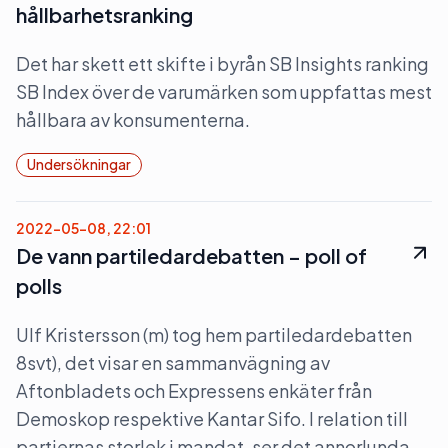
hållbarhetsranking
Det har skett ett skifte i byrån SB Insights ranking
SB Index över de varumärken som uppfattas mest
hållbara av konsumenterna.
Undersökningar
2022-05-08, 22:01
De vann partiledardebatten – poll of
polls
Ulf Kristersson (m) tog hem partiledardebatten
8svt), det visar en sammanvägning av
Aftonbladets och Expressens enkäter från
Demoskop respektive Kantar Sifo. I relation till
partiernas storlek i mandat, ser det annorlunda