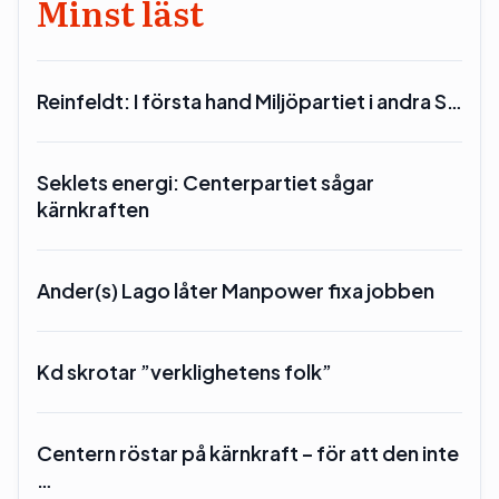
Minst läst
Reinfeldt: I första hand Miljöpartiet i andra S…
Seklets energi: Centerpartiet sågar
kärnkraften
Ander(s) Lago låter Manpower fixa jobben
Kd skrotar ”verklighetens folk”
Centern röstar på kärnkraft – för att den inte
…