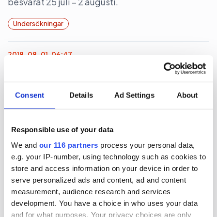
besvarat 25 juli – 2 augusti.
Undersökningar
2018-08-01, 06:47
Färre positiva till reklam –
högskoleutbildade mest negativa
Consent
Details
Ad Settings
About
Undersökningen bygger på 1 086 intervjuer
genomförda 14–21 juni 2018. med
Responsible use of your data
svarsfrekvensen 50 procent. Undersökningen
We and
our 116 partners
process your personal data,
visar att 50 procent är ganska eller mycket
e.g. your IP-number, using technology such as cookies to
negativt inställda till reklam, jämfört med 52
store and access information on your device in order to
procent 2016, då undersökningen genomfördes
serve personalized ads and content, ad and content
senast. Andelen ”mycket negativa” ligger på 19
measurement, audience research and services
procent. Andelen positiva till reklam har dock
development. You have a choice in who uses your data
minskat från 18 till rekordlåga 17 procent.
and for what purposes. Your privacy choices are only