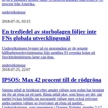
procent från Amerika.
undersökningar
2018-07-31, 03:15
En tredjedel av storbolagen följer inte
FNs globala utvecklingsmål
Undersökningen bygger på en genomgång av de senaste
hållbarhetsredovisningarna från samtliga 93 svenska bolag på
Stockholmsbörsens large cap-lista.
undersökningar
2018-07-25, 22:07
IPSOS: Max 42 procent till de rödgröna
Sämsta utfall är beräknat efter antalet väljare som redan har bestämt
sig för att rösta på ett parti. Bästa utfall sker, som Ipsos ser det, när
partiet lyckas behålla sin nuvarande väljare men också erövrare
andra partiets väljare so överväger att rösta på partiet.
Undersökningen, som presenteras i Dagens Nyheter, gjordes 7-17