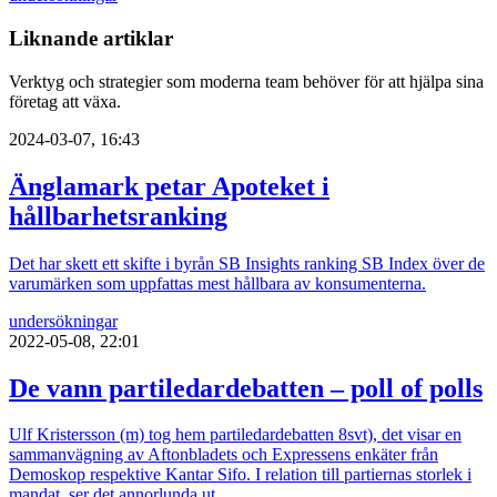
Liknande artiklar
Verktyg och strategier som moderna team behöver för att hjälpa sina
företag att växa.
2024-03-07, 16:43
Änglamark petar Apoteket i
hållbarhetsranking
Det har skett ett skifte i byrån SB Insights ranking SB Index över de
varumärken som uppfattas mest hållbara av konsumenterna.
undersökningar
2022-05-08, 22:01
De vann partiledardebatten – poll of polls
Ulf Kristersson (m) tog hem partiledardebatten 8svt), det visar en
sammanvägning av Aftonbladets och Expressens enkäter från
Demoskop respektive Kantar Sifo. I relation till partiernas storlek i
mandat, ser det annorlunda ut.