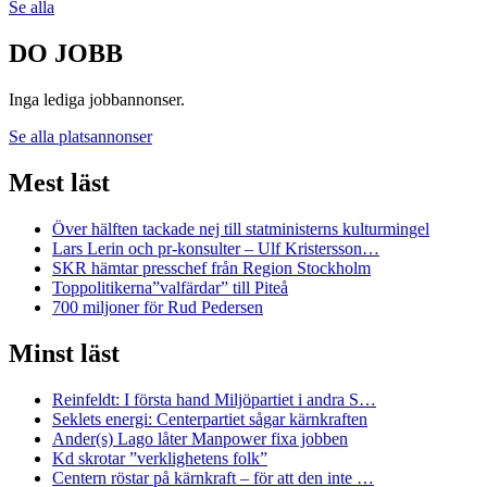
Se alla
DO JOBB
Inga lediga jobbannonser.
Se alla platsannonser
Mest läst
Över hälften tackade nej till statministerns kulturmingel
Lars Lerin och pr-konsulter – Ulf Kristersson…
SKR hämtar presschef från Region Stockholm
Toppolitikerna”valfärdar” till Piteå
700 miljoner för Rud Pedersen
Minst läst
Reinfeldt: I första hand Miljöpartiet i andra S…
Seklets energi: Centerpartiet sågar kärnkraften
Ander(s) Lago låter Manpower fixa jobben
Kd skrotar ”verklighetens folk”
Centern röstar på kärnkraft – för att den inte …