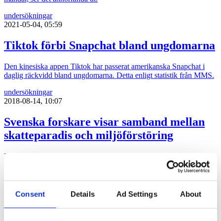
undersökningar
2021-05-04, 05:59
Tiktok förbi Snapchat bland ungdomarna
Den kinesiska appen Tiktok har passerat amerikanska Snapchat i
daglig räckvidd bland ungdomarna. Detta enligt statistik från MMS.
undersökningar
2018-08-14, 10:07
Svenska forskare visar samband mellan
skatteparadis och miljöförstöring
Forskarna från Stockholm Resilience Centre, Kungliga
Vetenskapsakademin och universitetet i Amsterdam har presenterat
en studie som visar samband mellan skatteparadis och
miljöförstöring.
Consent
Details
Ad Settings
About
undersökningar
2018-08-09, 07:12