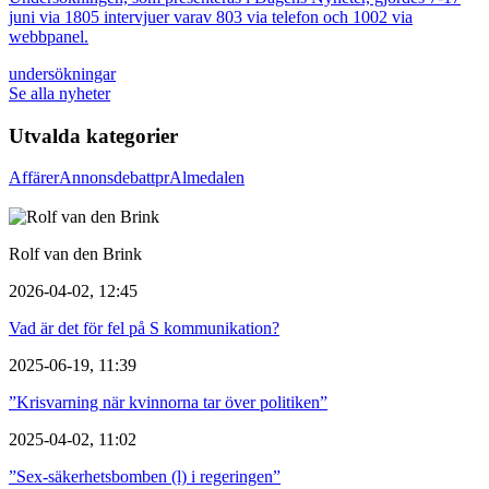
juni via 1805 intervjuer varav 803 via telefon och 1002 via
webbpanel.
undersökningar
Se alla nyheter
Utvalda kategorier
Affärer
Annons
debatt
pr
Almedalen
Rolf van den Brink
2026-04-02, 12:45
Vad är det för fel på S kommunikation?
2025-06-19, 11:39
”Krisvarning när kvinnorna tar över politiken”
2025-04-02, 11:02
”Sex-säkerhetsbomben (l) i regeringen”