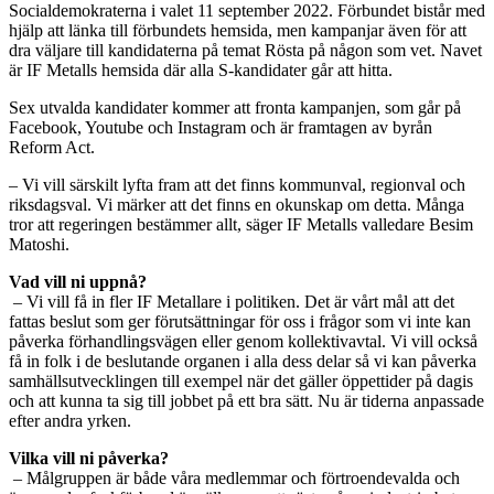
Socialdemokraterna i valet 11 september 2022. Förbundet bistår med
hjälp att länka till förbundets hemsida, men kampanjar även för att
dra väljare till kandidaterna på temat Rösta på någon som vet. Navet
är IF Metalls hemsida där alla S-kandidater går att hitta.
Sex utvalda kandidater kommer att fronta kampanjen, som går på
Facebook, Youtube och Instagram och är framtagen av byrån
Reform Act.
– Vi vill särskilt lyfta fram att det finns kommunval, regionval och
riksdagsval. Vi märker att det finns en okunskap om detta. Många
tror att regeringen bestämmer allt, säger IF Metalls valledare Besim
Matoshi.
Vad vill ni uppnå?
– Vi vill få in fler IF Metallare i politiken. Det är vårt mål att det
fattas beslut som ger förutsättningar för oss i frågor som vi inte kan
påverka förhandlingsvägen eller genom kollektivavtal. Vi vill också
få in folk i de beslutande organen i alla dess delar så vi kan påverka
samhällsutvecklingen till exempel när det gäller öppettider på dagis
och att kunna ta sig till jobbet på ett bra sätt. Nu är tiderna anpassade
efter andra yrken.
Vilka vill ni påverka?
– Målgruppen är både våra medlemmar och förtroendevalda och