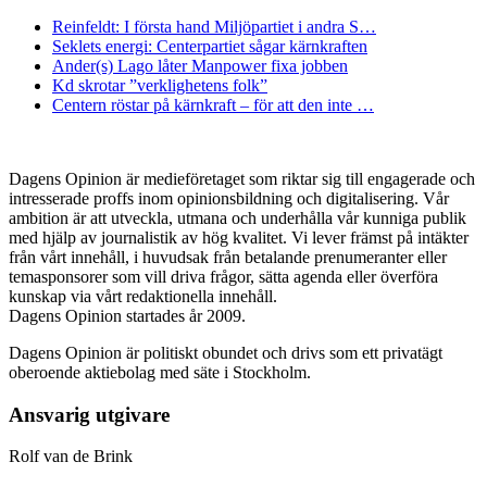
Reinfeldt: I första hand Miljöpartiet i andra S…
Seklets energi: Centerpartiet sågar kärnkraften
Ander(s) Lago låter Manpower fixa jobben
Kd skrotar ”verklighetens folk”
Centern röstar på kärnkraft – för att den inte …
Dagens Opinion är medieföretaget som riktar sig till engagerade och
intresserade proffs inom opinionsbildning och digitalisering. Vår
ambition är att utveckla, utmana och underhålla vår kunniga publik
med hjälp av journalistik av hög kvalitet. Vi lever främst på intäkter
från vårt innehåll, i huvudsak från betalande prenumeranter eller
temasponsorer som vill driva frågor, sätta agenda eller överföra
kunskap via vårt redaktionella innehåll.
Dagens Opinion startades år 2009.
Dagens Opinion är politiskt obundet och drivs som ett privatägt
oberoende aktiebolag med säte i Stockholm.
Ansvarig utgivare
Rolf van de Brink