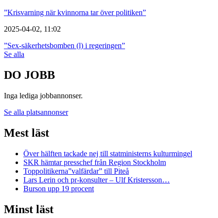
”Krisvarning när kvinnorna tar över politiken”
2025-04-02, 11:02
”Sex-säkerhetsbomben (l) i regeringen”
Se alla
DO JOBB
Inga lediga jobbannonser.
Se alla platsannonser
Mest läst
Över hälften tackade nej till statministerns kulturmingel
SKR hämtar presschef från Region Stockholm
Toppolitikerna”valfärdar” till Piteå
Lars Lerin och pr-konsulter – Ulf Kristersson…
Burson upp 19 procent
Minst läst