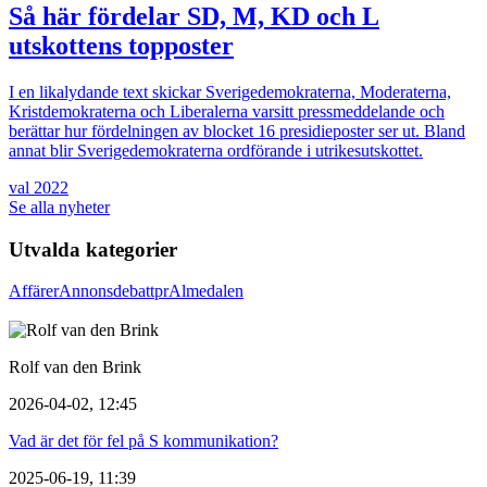
Så här fördelar SD, M, KD och L
utskottens topposter
I en likalydande text skickar Sverigedemokraterna, Moderaterna,
Kristdemokraterna och Liberalerna varsitt pressmeddelande och
berättar hur fördelningen av blocket 16 presidieposter ser ut. Bland
annat blir Sverigedemokraterna ordförande i utrikesutskottet.
val 2022
Se alla nyheter
Utvalda kategorier
Affärer
Annons
debatt
pr
Almedalen
Rolf van den Brink
2026-04-02, 12:45
Vad är det för fel på S kommunikation?
2025-06-19, 11:39