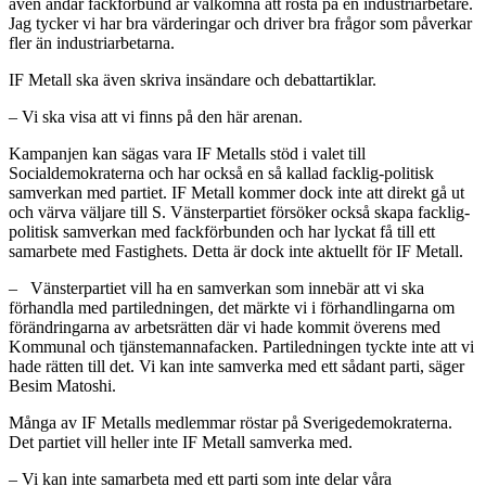
även andar fackförbund är välkomna att rösta på en industriarbetare.
Jag tycker vi har bra värderingar och driver bra frågor som påverkar
fler än industriarbetarna.
IF Metall ska även skriva insändare och debattartiklar.
– Vi ska visa att vi finns på den här arenan.
Kampanjen kan sägas vara IF Metalls stöd i valet till
Socialdemokraterna och har också en så kallad facklig-politisk
samverkan med partiet. IF Metall kommer dock inte att direkt gå ut
och värva väljare till S. Vänsterpartiet försöker också skapa facklig-
politisk samverkan med fackförbunden och har lyckat få till ett
samarbete med Fastighets. Detta är dock inte aktuellt för IF Metall.
– Vänsterpartiet vill ha en samverkan som innebär att vi ska
förhandla med partiledningen, det märkte vi i förhandlingarna om
förändringarna av arbetsrätten där vi hade kommit överens med
Kommunal och tjänstemannafacken. Partiledningen tyckte inte att vi
hade rätten till det. Vi kan inte samverka med ett sådant parti, säger
Besim Matoshi.
Många av IF Metalls medlemmar röstar på Sverigedemokraterna.
Det partiet vill heller inte IF Metall samverka med.
– Vi kan inte samarbeta med ett parti som inte delar våra