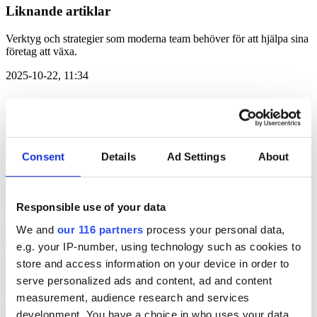
Liknande artiklar
Verktyg och strategier som moderna team behöver för att hjälpa sina
företag att växa.
2025-10-22, 11:34
SD och M får bassning av
Integritetsskyddsmyndigheten
Både Moderaterna och Sverigedemokraterna får reprimander från
Consent
Details
Ad Settings
About
Integritetsskyddsmyndigheten (IMY).
EU-valet 2024
Undersökning & Analys
val 2022
val 2026
2023-04-03, 06:17
Responsible use of your data
We and
our 116 partners
process your personal data,
M och S-styre ökar i kommunerna
e.g. your IP-number, using technology such as cookies to
store and access information on your device in order to
Drygt en miljon svenskar bor i kommuner med SD-styre, jämfört
med 71 000 förra mandatperioden. Men vanligast är styren med
serve personalized ads and content, ad and content
blocköverskridande konstellationer, visar statistik från Infostat.
measurement, audience research and services
val 2022
development. You have a choice in who uses your data