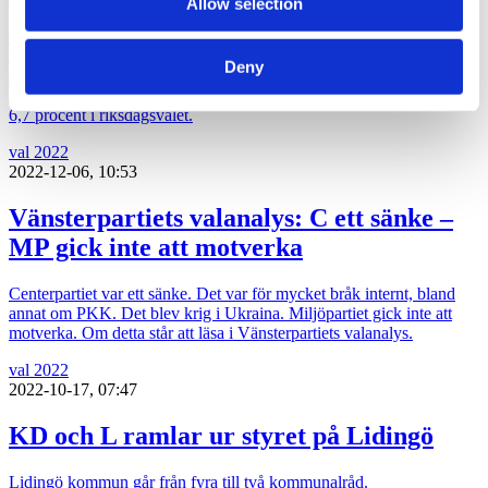
Allow selection
Centerpartiet gick till val på värderingar snarare än sakpolitik och
kommunikationen gav inte effekten som den borde, då partiet hade
Deny
störst kommunikationsbudget av alla. Det är några av de viktigaste
slutsatserna som Centerpartiet gör i sin analys av valet 2022 som gav
6,7 procent i riksdagsvalet.
val 2022
2022-12-06, 10:53
Vänsterpartiets valanalys: C ett sänke –
MP gick inte att motverka
Centerpartiet var ett sänke. Det var för mycket bråk internt, bland
annat om PKK. Det blev krig i Ukraina. Miljöpartiet gick inte att
motverka. Om detta står att läsa i Vänsterpartiets valanalys.
val 2022
2022-10-17, 07:47
KD och L ramlar ur styret på Lidingö
Lidingö kommun går från fyra till två kommunalråd.