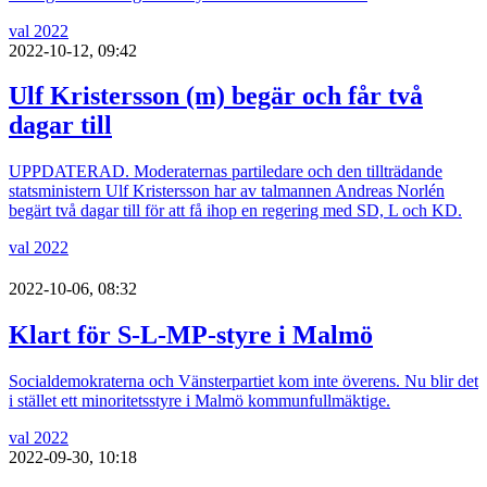
val 2022
2022-10-12, 09:42
Ulf Kristersson (m) begär och får två
dagar till
UPPDATERAD. Moderaternas partiledare och den tillträdande
statsministern Ulf Kristersson har av talmannen Andreas Norlén
begärt två dagar till för att få ihop en regering med SD, L och KD.
val 2022
2022-10-06, 08:32
Klart för S-L-MP-styre i Malmö
Socialdemokraterna och Vänsterpartiet kom inte överens. Nu blir det
i stället ett minoritetsstyre i Malmö kommunfullmäktige.
val 2022
2022-09-30, 10:18