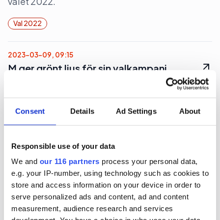
valet 2022.
Val 2022
2023-03-09, 09:15
M ger grönt ljus för sin valkampanj
Av Moderaternas eftervalsanalys framgår att
partiet ger godkänt åt sin egen valkampanj.
Consent
Details
Ad Settings
About
Val 2022
Responsible use of your data
We and
our 116 partners
process your personal data,
2023-02-20, 09:35
e.g. your IP-number, using technology such as cookies to
Centerpartiets misslyckande – gick
store and access information on your device in order to
till val på värderingar
serve personalized ads and content, ad and content
measurement, audience research and services