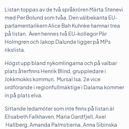
Listan toppas av de två språkrören Märta Stenevi
med Per Bolund som tvåa. Den välbekanta EU-
parlamentarikern Alice Bah Kuhnke hamnar trea
på listan. Även hennes två EU-kollegor Pär
Holmgren och Jakop Dalunde ligger på MPs
rikslista.
Högst upp bland nykomlingarna och på valbar
plats återfinns Henrik Blind, gruppledare i
Jokkmokks kommun. Mursal Isa, 2e vice
ordförande i regionfullmäktige i Dalarna kommer
in på plats elva.
Sittande ledamöter som inte finns på listan är
Elisabeth Falkhaven, Maria Gardfjell, Axel
Hallberg, Amanda Palmstierna, Anna Sibinska