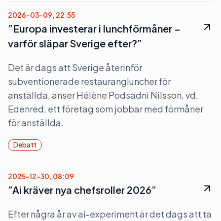
2026-03-09, 22:55
”Europa investerar i lunchförmåner –
varför släpar Sverige efter?”
Det är dags att Sverige återinför
subventionerade restaurangluncher för
anställda, anser Hélène Podsadni Nilsson, vd,
Edenred, ett företag som jobbar med förmåner
för anställda.
Debatt
2025-12-30, 08:09
”Ai kräver nya chefsroller 2026”
Efter några år av ai-experiment är det dags att ta