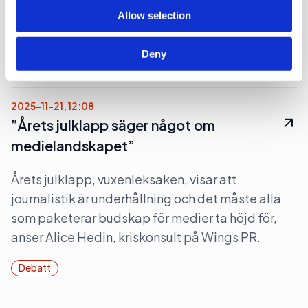
den 27 november 2025 med myndighetschefen
Allow selection
på Sveriges ambassad i Irak.
Deny
Debatt
2025-11-21, 12:08
”Årets julklapp säger något om
medielandskapet”
Årets julklapp, vuxenleksaken, visar att
journalistik är underhållning och det måste alla
som paketerar budskap för medier ta höjd för,
anser Alice Hedin, kriskonsult på Wings PR.
Debatt