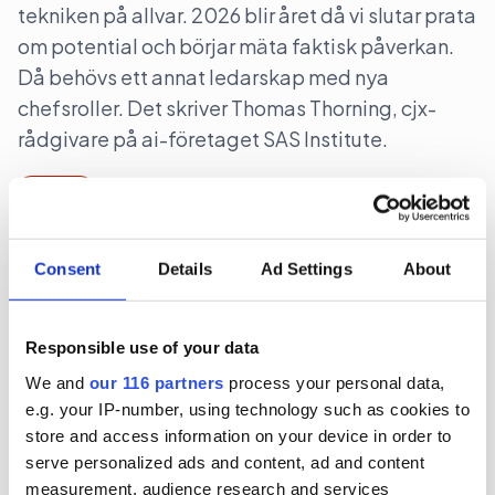
tekniken på allvar. 2026 blir året då vi slutar prata
om potential och börjar mäta faktisk påverkan.
Då behövs ett annat ledarskap med nya
chefsroller. Det skriver Thomas Thorning, cjx-
rådgivare på ai-företaget SAS Institute.
Debatt
2025-12-29, 08:51
Consent
Details
Ad Settings
About
”Valåret 2026 kräver mer än räckvidd
– ta ansvar för medielandskapet”
Responsible use of your data
När ai-genererat innehåll ökar, kanallandskapet
We and
our 116 partners
process your personal data,
blir allt mer fragmenterat och valrörelsen 2026
e.g. your IP-number, using technology such as cookies to
närmar sig, borde kommunikatörer verka för ett
store and access information on your device in order to
serve personalized ads and content, ad and content
medielandskap som bygger och främjar kvalitet,
measurement, audience research and services