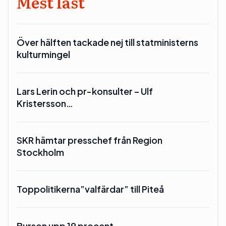
Mest läst
Över hälften tackade nej till statministerns
kulturmingel
Lars Lerin och pr-konsulter – Ulf
Kristersson…
SKR hämtar presschef från Region
Stockholm
Toppolitikerna”valfärdar” till Piteå
Burson upp 19 procent