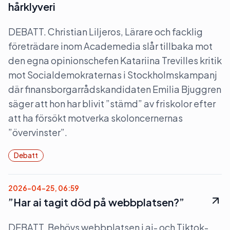
hårklyveri
DEBATT. Christian Liljeros, Lärare och facklig
företrädare inom Academedia slår tillbaka mot
den egna opinionschefen Katariina Trevilles kritik
mot Socialdemokraternas i Stockholmskampanj
där finansborgarrådskandidaten Emilia Bjuggren
säger att hon har blivit ”stämd” av friskolor efter
att ha försökt motverka skoloncernernas
”övervinster”.
Debatt
2026-04-25, 06:59
”Har ai tagit död på webbplatsen?”
DEBATT. Behövs webbplatsen i ai- och Tiktok-