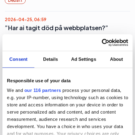
Debatt
2026-04-25, 06:59
”Har ai tagit död på webbplatsen?”
DEBATT. Behövs webbplatsen i ai- och Tiktok-
tider? Den behövs mer än någonsin, Mårten
Bokedal, senior manager på Optimizely.
Consent
Details
Ad Settings
About
Debatt
Responsible use of your data
We and
our 116 partners
process your personal data,
e.g. your IP-number, using technology such as cookies to
2026-03-18, 01:13
store and access information on your device in order to
”Har slutet av Metas storhetstid
serve personalized ads and content, ad and content
gått oss obemärkt förbi?”
measurement, audience research and services
development. You have a choice in who uses your data
Pr-konsulten Madeleine Fransson Stöök undrar
and for what purposes. Your privacy choices are only