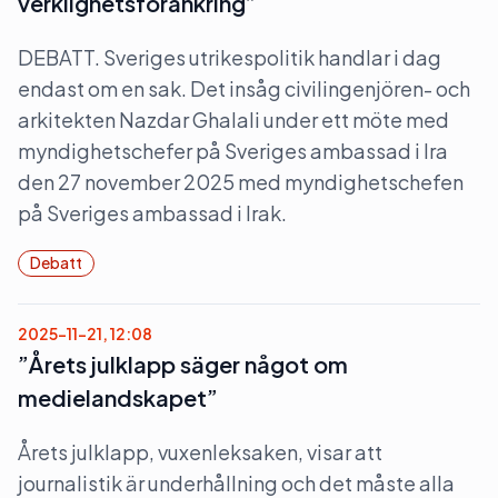
verklighetsförankring”
DEBATT. Sveriges utrikespolitik handlar i dag
endast om en sak. Det insåg civilingenjören- och
arkitekten Nazdar Ghalali under ett möte med
myndighetschefer på Sveriges ambassad i Ira
den 27 november 2025 med myndighetschefen
på Sveriges ambassad i Irak.
Debatt
2025-11-21, 12:08
”Årets julklapp säger något om
medielandskapet”
Årets julklapp, vuxenleksaken, visar att
journalistik är underhållning och det måste alla