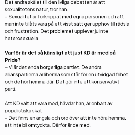
Det andra skälet till den livliga debatten är att
sexualitetens natur, tror han.
– Sexualitet är förknippat med egna personen och att
man inte tillåts vara på ett visst sätt ger upphov till rädsla
och frustration. Det problemet upplever ju inte
heterosexuella.
Varför är det så känsligt att just KD är med på
Pride?
–
Vi är det enda borgerliga partiet. De andra
allianspartierna är liberala som står för en utvidgad frihet
och de hör hemma där. Det gör inte ett konservativt
parti.
Att KD valt att vara med, hävdar han, är enbart av
populistiska skäl.
– Det finns en ängsla och oro över att inte höra hemma,
att inte bli omtyckta. Därför är de med.