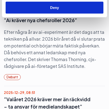
Deny
2025-12-30, 08:09
”Ai kräver nya chefsroller 2026”
Efter några år av ai-experiment är det dags att ta
tekniken på allvar. 2026 blir året då vi slutar prata
om potential och börjar mäta faktisk påverkan.
Då behövs ett annat ledarskap med nya
chefsroller. Det skriver Thomas Thorning, cjx-
rådgivare på ai-företaget SAS Institute.
Debatt
2025-12-29, 08:51
”Valåret 2026 kräver mer än räckvidd
– ta ansvar för medielandskapet”