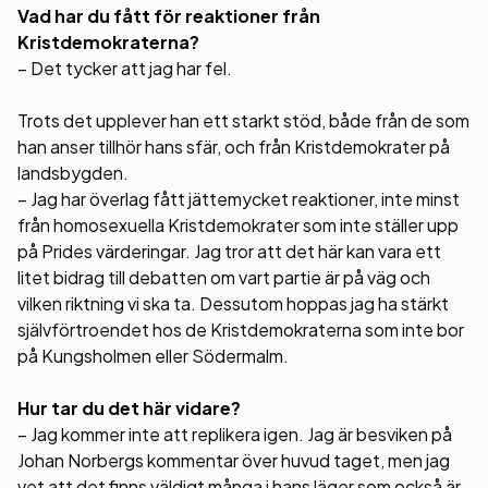
Vad har du fått för reaktioner från
Kristdemokraterna?
– Det tycker att jag har fel.
Trots det upplever han ett starkt stöd, både från de som
han anser tillhör hans sfär, och från Kristdemokrater på
landsbygden.
– Jag har överlag fått jättemycket reaktioner, inte minst
från homosexuella Kristdemokrater som inte ställer upp
på Prides värderingar. Jag tror att det här kan vara ett
litet bidrag till debatten om vart partie är på väg och
vilken riktning vi ska ta. Dessutom hoppas jag ha stärkt
självförtroendet hos de Kristdemokraterna som inte bor
på Kungsholmen eller Södermalm.
Hur tar du det här vidare?
– Jag kommer inte att replikera igen. Jag är besviken på
Johan Norbergs kommentar över huvud taget, men jag
vet att det finns väldigt många i hans läger som också är