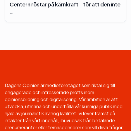
Centern röstar på kärnkraft – för att den inte
…
Dagens Opinion är medieföretaget som riktar sig till
engagerade och intresserade proffs inom
opinionsbildning och digitalisering. Vår ambition är att
utveckla, utmana och underhålla vår kunniga publik med
hjälp av journalistik av hög kvalitet. Vi lever främst på
intäkter från vårt innehåll, i huvudsak från betalande
prenumeranter eller temasponsorer som vill driva frågor,