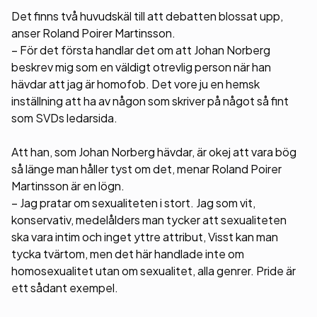
Det finns två huvudskäl till att debatten blossat upp,
anser Roland Poirer Martinsson.
– För det första handlar det om att Johan Norberg
beskrev mig som en väldigt otrevlig person när han
hävdar att jag är homofob. Det vore ju en hemsk
inställning att ha av någon som skriver på något så fint
som SVDs ledarsida.
Att han, som Johan Norberg hävdar, är okej att vara bög
så länge man håller tyst om det, menar Roland Poirer
Martinsson är en lögn.
– Jag pratar om sexualiteten i stort. Jag som vit,
konservativ, medelålders man tycker att sexualiteten
ska vara intim och inget yttre attribut, Visst kan man
tycka tvärtom, men det här handlade inte om
homosexualitet utan om sexualitet, alla genrer. Pride är
ett sådant exempel.