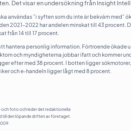
n. Det visar en undersökning från Insight Intel
n ska användas ”i syften som du inte är bekväm med” 
ioden 2021-2022 har andelen minskat till 43 procent. 
t från 14 till 17 procent.
att hantera personlig information. Förtroende ökade 
sektorn och myndigheterna jobbar ifatt och kommer und
ger efter med 38 procent. I botten ligger sökmotorer,
ker och e-handeln ligger lågt med 8 procent.
och foto och leder det redaktionella
 till den löpande driften av företaget.
2009.