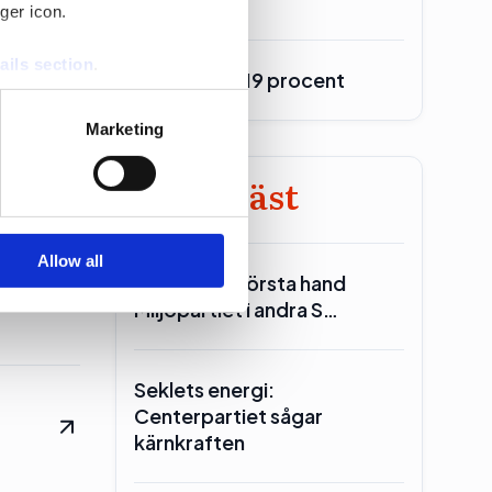
ger icon.
ails section
.
Burson upp 19 procent
se our traffic. We also share
Marketing
ers who may combine it with
 services.
Minst läst
Allow all
Reinfeldt: I första hand
Miljöpartiet i andra S…
Seklets energi:
Centerpartiet sågar
kärnkraften