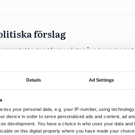
litiska förslag
versitet har tagit fram en lista på vad svenskarna 
ar av kriminella, ökad jämställdhet, bättre integration,
Details
Ad Settings
a
edare tog för sig minst
cess your personal data, e.g. your IP-number, using technology
ur device in order to serve personalized ads and content, ad a
ces development. You have a choice in who uses your data and 
tt oppositionsledarna tog för sig mer än regeringen i
licable on this digital property where you have made your choic