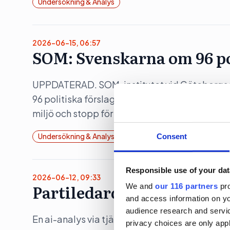
Undersökning & Analys
2026-06-15, 06:57
SOM: Svenskarna om 96 po
UPPDATERAD. SOM-institutet vid Göteborgs uni
96 politiska förslag. Skärpta straff, utvisning
miljö och stopp för vinster i hamnar i topp.
Undersökning & Analys
Val 2026
Consent
Responsible use of your dat
2026-06-12, 09:33
Partiledardebatten: Tidöl
We and
our 116 partners
pro
and access information on yo
audience research and servi
En ai-analys via tjänsten Debattkollen visar a
privacy choices are only app