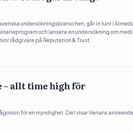
n svenska undersökningsbranschen, går in tunt i Almed
eminarieprogram och lansera en undersökning om med
ior rådgivare på Reputation & Trust.
 allt time high för
gonsin för en myndighet. Det visar Verians anseend