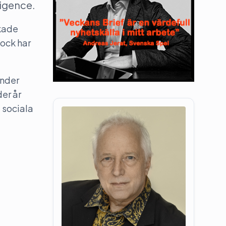
ligence.
ökade
Dock har
under
er år
 sociala