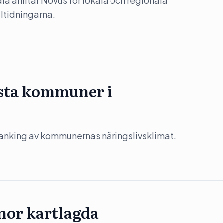
a anlitar Novus för lokala och regionala
altidningarna.
msta kommuner i
 ranking av kommunernas näringslivsklimat.
or kartlagda