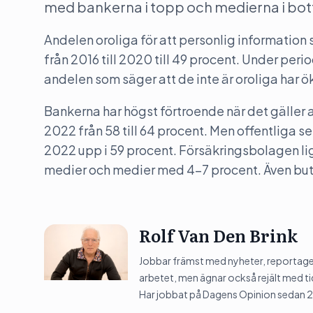
med bankerna i topp och medierna i botte
Andelen oroliga för att personlig informatio
från 2016 till 2020 till 49 procent. Under per
andelen som säger att de inte är oroliga har öka
Bankerna har högst förtroende när det gäller 
2022 från 58 till 64 procent. Men offentliga 
2022 upp i 59 procent. Försäkringsbolagen lig
medier och medier med 4-7 procent. Även buti
Rolf Van Den Brink
Jobbar främst med nyheter, reportage 
arbetet, men ägnar också rejält med tid
Har jobbat på Dagens Opinion sedan 