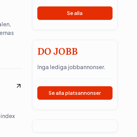
Se alla
alen,
iernas
DO JOBB
Inga lediga jobbannonser.
Se alla platsannonser
eindex