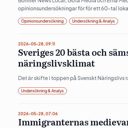
Bonnier News Local, Gota Media och Erna Medi
opinionsundersökningar för för ett 60-tal lok
Opinionsundersökning
Undersökning & Analys
2026-05-28, 09:11
Sveriges 20 bästa och sä
näringslivsklimat
Det är skifte i toppen på Svenskt Näringslivs
Undersökning & Analys
2026-05-28, 07:06
Immigranternas medievan