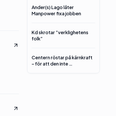
Ander(s) Lago låter
Manpower fixa jobben
Kd skrotar ”verklighetens
folk”
Centern röstar på kärnkraft
– för att den inte …