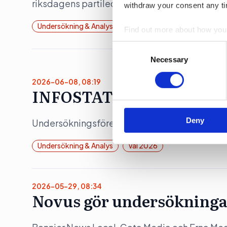
riksdagens partiledardebatt onsdagen 10 ma
withdraw your consent any tim
Undersökning & Analys
Find out more about how your
Consent
We use cookies to personalis
Selection
Necessary
information about your use of
other information that you’ve
2026-06-08, 08:19
INFOSTAT: De byter block 
Deny
Undersökningsföretaget Infostat har kartlagt v
Undersökning & Analys
Val 2026
2026-05-29, 08:34
Novus gör undersökninga