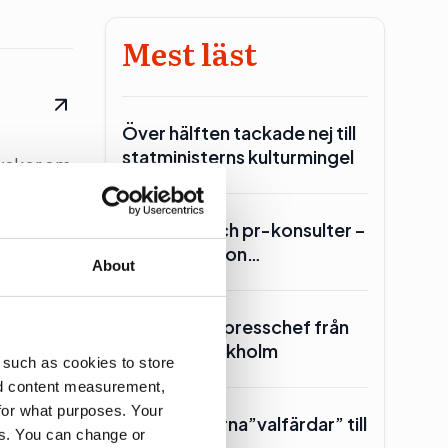
Mest läst
Över hälften tackade nej till
statministerns kulturmingel
tycker om
 bättre
Lars Lerin och pr-konsulter –
Ulf Kristersson…
About
SKR hämtar presschef från
Region Stockholm
 such as cookies to store
nd content measurement,
for what purposes. Your
Toppolitikerna”valfärdar” till
es. You can change or
Piteå