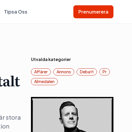
Tipsa Oss
Prenumerera
Utvalda kategorier
Affärer
Annons
Debatt
Pr
talt
Almedalen
är stora
tion