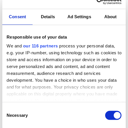
2026-08-03, 07:38
Magdalena Andersson (s) ger sig ut på
Consent
Details
Ad Settings
About
valturné
Responsible use of your data
I dag ger sig S-partiledaren Magdalena Andersson och partiets
ekonomisk politiska talesperson Mikael Damberg ut på en tre dagar
We and
our 116 partners
process your personal data,
lång valturné.
e.g. your IP-number, using technology such as cookies to
val 2026
store and access information on your device in order to
2026-07-27, 09:13
serve personalized ads and content, ad and content
Göta Älv lyfte SD och L i medierna
measurement, audience research and services
development. You have a choice in who uses your data
Förra veckan ökade endast Sverigedemokraterna och Liberalerna
and for what purposes. Your privacy choices are only
antalet inslag / artiklar i medierna. Det visar siffror från Retriever.
applicable on this digital property where you have made
your choices. You can change or withdraw your consent
medier
val 2026
any time from the Cookie Declaration or by clicking on
Consent
2026-07-22, 09:39
the Privacy trigger icon.
Necessary
Selection
Ökat medietryck för S och C