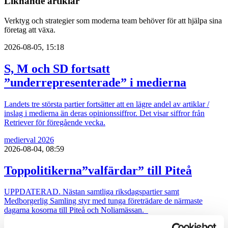
Liknande artiklar
Verktyg och strategier som moderna team behöver för att hjälpa sina
företag att växa.
2026-08-05, 15:18
S, M och SD fortsatt
”underrepresenterade” i medierna
Landets tre största partier fortsätter att en lägre andel av artiklar /
inslag i medierna än deras opinionssiffror. Det visar siffror från
Retriever för föregående vecka.
medier
val 2026
2026-08-04, 08:59
Toppolitikerna”valfärdar” till Piteå
UPPDATERAD. Nästan samtliga riksdagspartier samt
Medborgerlig Samling styr med tunga företrädare de närmaste
dagarna kosorna till Piteå och Noliamässan.
val 2026