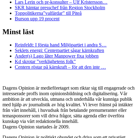
Lars Lerin och pr-konsulter – Ulf Kristersson…
SKR hämtar presschef från Region Stockholm
Toppolitikerna”valfärdar” till Piteå
Burson upp 19 procent
Minst läst
Reinfeldt: I första hand Miljöpartiet i andra S…
Seklets energi: Centerpartiet sågar kärnkraften
Ander(s) Lago låter Manpower fixa jobben
Kd skrotar ”verklighetens folk”
Centern röstar på kärnkraft – för att den inte …
Dagens Opinion är medieföretaget som riktar sig till engagerade och
intresserade proffs inom opinionsbildning och digitalisering. Vår
ambition är att utveckla, utmana och underhålla vår kunniga publik
med hjälp av journalistik av hög kvalitet. Vi lever främst på intäkter
från vårt innehåll, i huvudsak från betalande prenumeranter eller
temasponsorer som vill driva frågor, sätta agenda eller överföra
kunskap via vårt redaktionella innehåll.
Dagens Opinion startades år 2009.
Dagens Opinion är politiskt obundet och drivs som ett privatägt