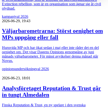
Extinction rebellion, som är en organisation som ägnar sig åt civil
olydnad.
kampanj
val 2026
2026-06-29, 19:43
Väljarbarometrarna: Störst oenighet om
MPs uppgång eller fall
Huruvida MP och har ökat sedan i maj eller inte råder det en del
oenighet om. Det visar Dagens Opinions genomgång av juni
månads väljarbarometer. För minst avvikelser denna månad står
Novus.
opinionsundersökning
val 2026
2026-06-23, 18:01
Analysföretaget Reputation & Trust går
in tungt Almedalen
Finska Reputation & Trust, en ny spelare i den svenska