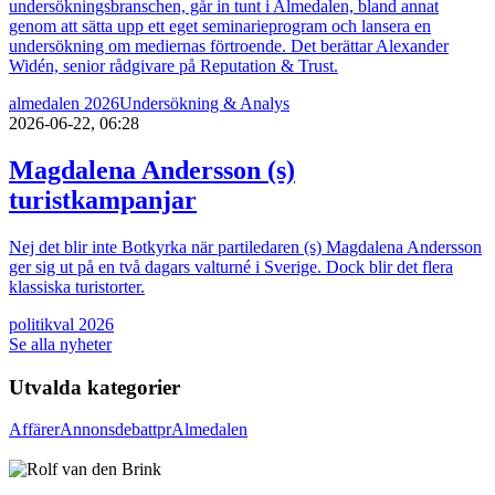
undersökningsbranschen, går in tunt i Almedalen, bland annat
genom att sätta upp ett eget seminarieprogram och lansera en
undersökning om mediernas förtroende. Det berättar Alexander
Widén, senior rådgivare på Reputation & Trust.
almedalen 2026
Undersökning & Analys
2026-06-22, 06:28
Magdalena Andersson (s)
turistkampanjar
Nej det blir inte Botkyrka när partiledaren (s) Magdalena Andersson
ger sig ut på en två dagars valturné i Sverige. Dock blir det flera
klassiska turistorter.
politik
val 2026
Se alla nyheter
Utvalda kategorier
Affärer
Annons
debatt
pr
Almedalen