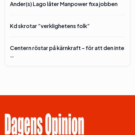
Ander(s) Lago låter Manpower fixa jobben
Kd skrotar ”verklighetens folk”
Centern röstar på kärnkraft – för att den inte
…