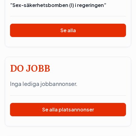
”Sex-säkerhetsbomben (l) i regeringen”
Se alla
DO JOBB
Inga lediga jobbannonser.
Se alla platsannonser