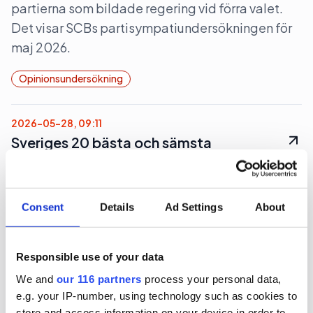
partierna som bildade regering vid förra valet.
Det visar SCBs partisympatiundersökningen för
maj 2026.
Opinionsundersökning
2026-05-28, 09:11
Sveriges 20 bästa och sämsta
kommuner i näringslivsklimat
Det är skifte i toppen på Svenskt Näringslivs
Consent
Details
Ad Settings
About
ranking av kommunernas näringslivsklimat.
Undersökning & Analys
Responsible use of your data
We and
our 116 partners
process your personal data,
e.g. your IP-number, using technology such as cookies to
2026-05-28, 07:06
store and access information on your device in order to