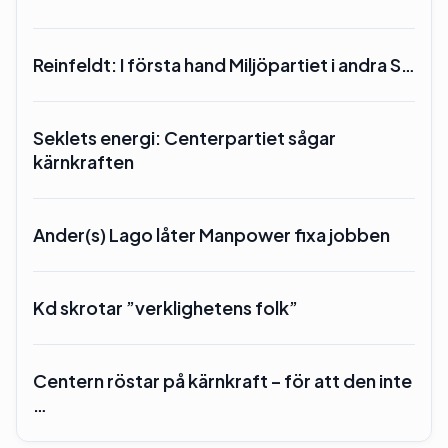
Reinfeldt: I första hand Miljöpartiet i andra S…
Seklets energi: Centerpartiet sågar
kärnkraften
Ander(s) Lago låter Manpower fixa jobben
Kd skrotar ”verklighetens folk”
Centern röstar på kärnkraft – för att den inte
…