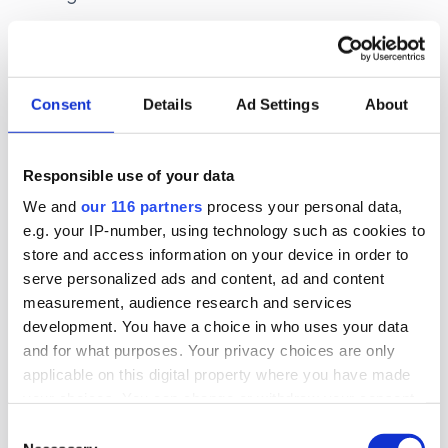
96 Ge alla barn rösträtt i allmänna val 4
Consent
Details
Ad Settings
About
Responsible use of your data
We and
our 116 partners
process your personal data,
e.g. your IP-number, using technology such as cookies to
store and access information on your device in order to
Rolf Van Den Brink
serve personalized ads and content, ad and content
measurement, audience research and services
Jobbar främst med nyheter, reportage och foto och leder det
development. You have a choice in who uses your data
redaktionella arbetet, men ägnar också rejält med tid till den
and for what purposes. Your privacy choices are only
löpande driften av företaget. Har jobbat på Dagens Opinion
applicable on this digital property where you have made
sedan 2009.
your choices. You can change or withdraw your consent
rolf@dagensopinion.se
any time from the Cookie Declaration or by clicking on
Consent
the Privacy trigger icon.