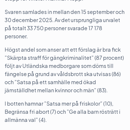
Svaren samlades in mellan den 15 september och
30 december 2025. Av det ursprungliga urvalet
på totalt 33 750 personer svarade 17 178
personer.
Högst andel som anser att ett förslag är bra fick
”Skärpta straff för gängkriminalitet” (87 procent)
följt av Utländska medborgare som döms till
fängelse på grund av våldsbrott ska utvisas (86)
och ”Satsa på ett samhälle med ökad
jämställdhet mellan kvinnor och män” (83).
I botten hamnar ”Satsa mer på friskolor” (10),
Begränsa fri abort (7) och ”Ge alla barn rösträtt i
allmänna val” (4).