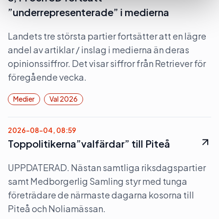
”underrepresenterade” i medierna
Landets tre största partier fortsätter att en lägre
andel av artiklar / inslag i medierna än deras
opinionssiffror. Det visar siffror från Retriever för
föregående vecka.
Medier
Val 2026
2026-08-04, 08:59
Toppolitikerna”valfärdar” till Piteå
UPPDATERAD. Nästan samtliga riksdagspartier
samt Medborgerlig Samling styr med tunga
företrädare de närmaste dagarna kosorna till
Piteå och Noliamässan.