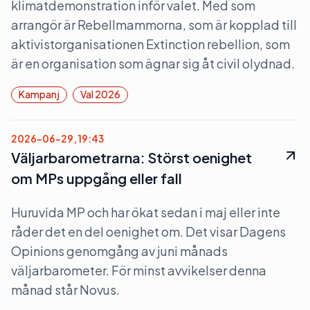
klimatdemonstration inför valet. Med som
arrangör är Rebellmammorna, som är kopplad till
aktivistorganisationen Extinction rebellion, som
är en organisation som ägnar sig åt civil olydnad.
Kampanj
Val 2026
2026-06-29, 19:43
Väljarbarometrarna: Störst oenighet
om MPs uppgång eller fall
Huruvida MP och har ökat sedan i maj eller inte
råder det en del oenighet om. Det visar Dagens
Opinions genomgång av juni månads
väljarbarometer. För minst avvikelser denna
månad står Novus.