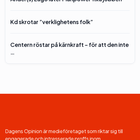
Kd skrotar ”verklighetens folk”
Centern röstar på kärnkraft – för att den inte
…
Dagens Opinion är medieföretaget som riktar sig till
engagerade och intresserade proffs inom