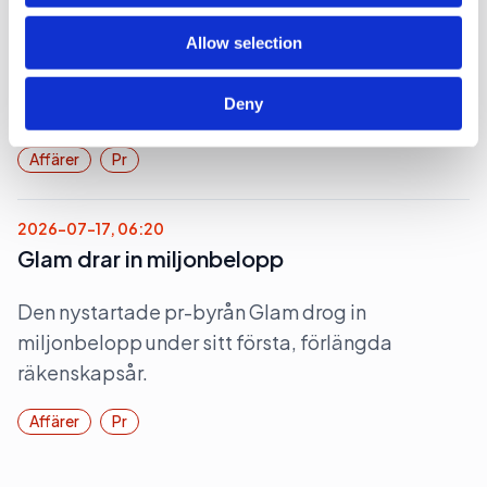
Kulturbyrå blir mindre
Allow selection
Kult PR, en pr-byrå nischad inom kultur, minskade
Deny
under sitt senaste räkenskapsår.
Affärer
Pr
2026-07-17, 06:20
Glam drar in miljonbelopp
Den nystartade pr-byrån Glam drog in
miljonbelopp under sitt första, förlängda
räkenskapsår.
Affärer
Pr