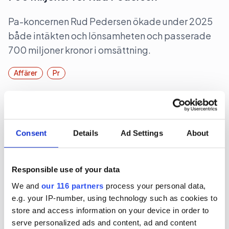
Pa-koncernen Rud Pedersen ökade under 2025
både intäkten och lönsamheten och passerade
700 miljoner kronor i omsättning.
Affärer
Pr
2026-07-28, 06:37
Rött för Obeya
Consent
Details
Ad Settings
About
För första gången sedan starten 2015 har pr-
byrån Obeya gått med förlust. Det skedde
Responsible use of your data
räkenskapsåret 2025.
We and
our 116 partners
process your personal data,
Affärer
Pr
e.g. your IP-number, using technology such as cookies to
store and access information on your device in order to
serve personalized ads and content, ad and content
2026-07-24, 08:00