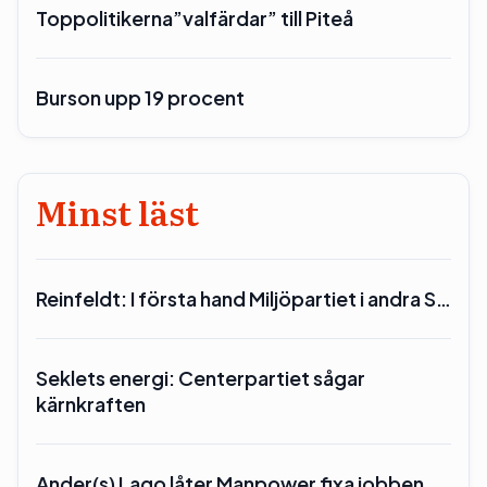
Toppolitikerna”valfärdar” till Piteå
Burson upp 19 procent
Minst läst
Reinfeldt: I första hand Miljöpartiet i andra S…
Seklets energi: Centerpartiet sågar
kärnkraften
Ander(s) Lago låter Manpower fixa jobben