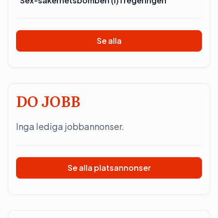
”Sex-säkerhetsbomben (l) i regeringen”
Se alla
DO JOBB
Inga lediga jobbannonser.
Se alla platsannonser