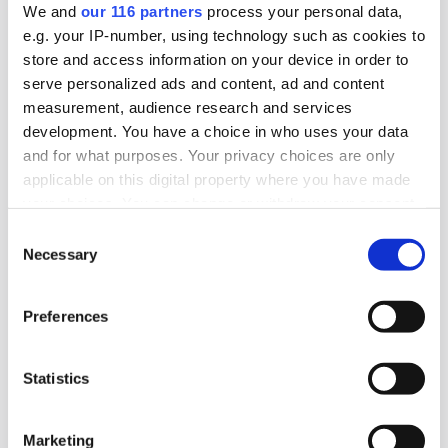
We and
our 116 partners
process your personal data,
e.g. your IP-number, using technology such as cookies to
store and access information on your device in order to
Utvalda kategorier
serve personalized ads and content, ad and content
Affärer
Annons
Debatt
Pr
Almedalen
measurement, audience research and services
development. You have a choice in who uses your data
and for what purposes. Your privacy choices are only
applicable on this digital property where you have made
your choices. You can change or withdraw your consent
any time from the Cookie Declaration or by clicking on
Consent
the Privacy trigger icon.
Necessary
Selection
Find out more about how your personal data is processed
Preferences
and set your preferences in the
details section
.
We use cookies to personalise content and ads, to
Statistics
provide social media features and to analyse our traffic.
We also share information about your use of our site with
Marketing
our social media, advertising and analytics partners who