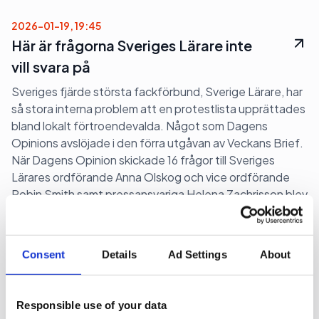
2026-01-19, 19:45
Här är frågorna Sveriges Lärare inte
vill svara på
Sveriges fjärde största fackförbund, Sverige Lärare, har
så stora interna problem att en protestlista upprättades
bland lokalt förtroendevalda. Något som Dagens
Opinions avslöjade i den förra utgåvan av Veckans Brief.
När Dagens Opinion skickade 16 frågor till Sveriges
Lärares ordförande Anna Olskog och vice ordförande
Robin Smith samt pressansvariga Helena Zachrisson blev
svaret: Vi avböjer medverkan. Här är frågorna som
ledningen på Sveriges Lärare inte vill svar på.
Consent
Details
Ad Settings
About
Case
Responsible use of your data
Sida 1
Nästa