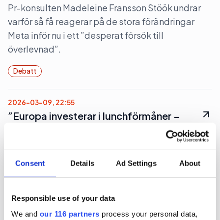
Pr-konsulten Madeleine Fransson Stöök undrar
varför så få reagerar på de stora förändringar
Meta inför nu i ett ”desperat försök till
överlevnad”.
Debatt
2026-03-09, 22:55
”Europa investerar i lunchförmåner –
varför släpar Sverige efter?”
Det är dags att Sverige återinför
Consent
Details
Ad Settings
About
subventionerade restaurangluncher för
anställda, anser Hélène Podsadni Nilsson, vd,
Edenred, ett företag som jobbar med förmåner
Responsible use of your data
för anställda.
We and
our 116 partners
process your personal data,