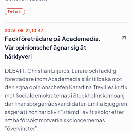
Debatt
2026-05-21, 10:47
Fackföreträdare på Academedia:
Vår opinionschef ägnar sig åt
hårklyveri
DEBATT. Christian Liljeros, Lärare och facklig
företrädare inom Academedia slår tillbaka mot
den egna opinionschefen Katariina Trevilles kritik
mot Socialdemokraternas i Stockholmskampanj
där finansborgarrådskandidaten Emilia Bjuggren
säger att hon har blivit ”stämd” av friskolor efter
att ha försökt motverka skoloncernernas
”övervinster”.