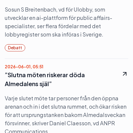
Sosun S Breitenbach, vd för Ulobby, som
utvecklar en ai-plattform för public affairs-
specialister, ser flera fördelar med det
lobbyregister som ska införas i Sverige.
Debatt
2026-06-01, 05:51
”Slutna möten riskerar döda
Almedalens själ”
Varje slutet möte tar personer från den öppna
arenan och in i det slutna rummet, och ökar risken
för att ursprungstanken bakom Almedalsveckan
försvinner, skriver Daniel Claesson, vd ANPR
Communications.