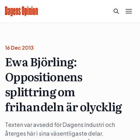
16 Dec 2013
Ewa Björling:
Oppositionens
splittring om
frihandeln är olycklig
Texten var avsedd för Dagens Industri och
återges här i sina väsentligaste delar.