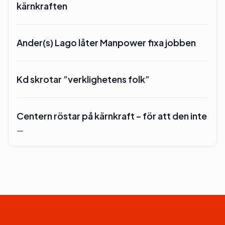
kärnkraften
Ander(s) Lago låter Manpower fixa jobben
Kd skrotar ”verklighetens folk”
Centern röstar på kärnkraft – för att den inte
…