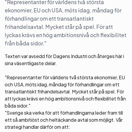
"Representanter för världens två största
ekonomier, EU och USA, möts idag, måndag för
förhandlingar om ett transatlantiskt
frihandelsavtal. Mycket står på spel. För att
lyckas krävs en hög ambitionsnivå och flexibilitet
från båda sidor."
Texten var avsedd för Dagens Industri och återges här i
sina väsentligaste delar.
"Representanter för världens två största ekonomier, EU
och USA, möts idag, måndag för förhandlingar om ett
transatlantiskt frihandelsavtal. Mycket står på spel. För
att lyckas krävs en hög ambitionsnivå och flexibilitet från
båda sidor."
"Sverige ska verka för att förhandlingarna leder fram till
ett så ambitiöst och heltäckande avtal som möjligt. Vår
strategi handlar därför om att: