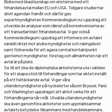
Bidra med ökad kunskap om vinsterna med ett
frihandelsavtal mellan EU och USA. Tidigare studier har
drivit agendan framåt och därför ges
expertmyndigheten Kommerskollegium nu i uppdrag att
utveckla de analyser som räknat på konsekvenserna av
ett transatlantiskt frihandelsavtal. Vi ger också
Kommerskollegium i uppdrag att informera om avtalet
särskilt riktat mot andra myndigheter och näringslivet
samt förbereda för att agera central kontaktpunkt
gentemot myndigheter, företag och allmänheten när ett
avtal är på plats.
Se till att öka de diplomatiska aktiviteterna ute i världen
för att skapa stöd till förhandlingar som har siktet inställt
på ett heltäckande avtal. Vi ger våra
utlandsmyndigheter på nyckelorter såsom Bryssel, Paris
och Washington uppdraget att aktivt verka för att
förhandlingarna når i mål. Utvalda utlandsmyndigheter
ska även genomföra aktiviteter som uppmärksammar
avtalets betydelse tillsammans med handelskammare,