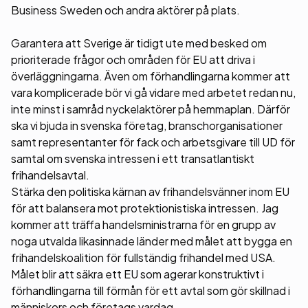
Business Sweden och andra aktörer på plats.
Garantera att Sverige är tidigt ute med besked om
prioriterade frågor och områden för EU att driva i
överläggningarna. Även om förhandlingarna kommer att
vara komplicerade bör vi gå vidare med arbetet redan nu,
inte minst i samråd nyckelaktörer på hemmaplan. Därför
ska vi bjuda in svenska företag, branschorganisationer
samt representanter för fack och arbetsgivare till UD för
samtal om svenska intressen i ett transatlantiskt
frihandelsavtal.
Stärka den politiska kärnan av frihandelsvänner inom EU
för att balansera mot protektionistiska intressen. Jag
kommer att träffa handelsministrarna för en grupp av
noga utvalda likasinnade länder med målet att bygga en
frihandelskoalition för fullständig frihandel med USA.
Målet blir att säkra ett EU som agerar konstruktivt i
förhandlingarna till förmån för ett avtal som gör skillnad i
människors och företags vardag.