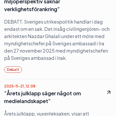
miljöperspektiv saknar
verklighetsförankring”
DEBATT. Sveriges utrikespolitik handlar i dag
endast om en sak. Det insåg civilingenjören- och
arkitekten Nazdar Ghalali under ett möte med
myndighetschefer på Sveriges ambassad i Ira
den 27 november 2025 med myndighetschefen
på Sveriges ambassad i Irak.
Debatt
2025-11-21, 12:08
”Årets julklapp säger något om
medielandskapet”
Årets julklapp, vuxenleksaken, visar att