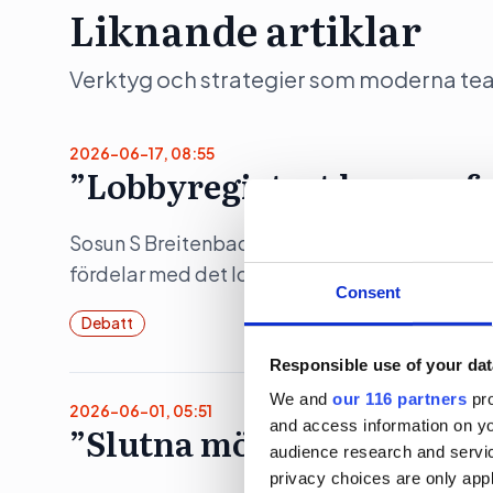
Liknande artiklar
Verktyg och strategier som moderna team 
2026-06-17, 08:55
”Lobbyregistret kan profe
Sosun S Breitenbach, vd för Ulobby, som utveckl
fördelar med det lobbyregister som ska införa
Consent
Debatt
Responsible use of your dat
We and
our 116 partners
pro
2026-06-01, 05:51
and access information on yo
”Slutna möten riskerar d
audience research and servi
privacy choices are only app