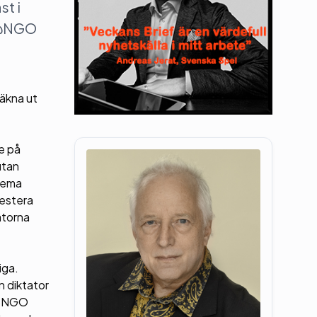
st i
. @NGO
t
äkna ut
e på
utan
trema
testera
atorna
iga.
n diktator
n @NGO