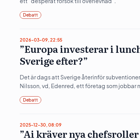
ett ”desperat försök till överlevnad”.
Debatt
2026-03-09, 22:55
”Europa investerar i lunc
Sverige efter?”
Det är dags att Sverige återinför subvention
Nilsson, vd, Edenred, ett företag som jobbar 
Debatt
2025-12-30, 08:09
”Ai kräver nya chefsroller