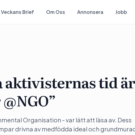
Veckans Brief
Om Oss
Annonsera
Jobb
aktivisternas tid ä
ör @NGO”
ntal Organisation - var lätt att läsa av. Dess
ämpar drivna av medfödda ideal och grundmura