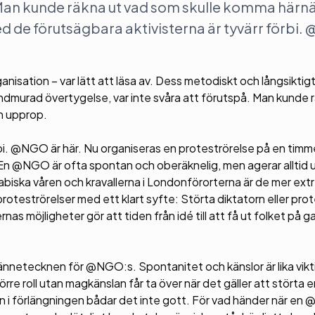
. Man kunde räkna ut vad som skulle komma härnä
 de förutsägbara aktivisterna är tyvärr förbi
ation – var lätt att läsa av. Dess metodiskt och långsiktig
dmurad övertygelse, var inte svåra att förutspå. Man kunde r
h upprop.
rbi. @NGO är här. Nu organiseras en proteströrelse på en timm
. En @NGO är ofta spontan och oberäknelig, men agerar alltid 
abiska våren och kravallerna i Londonförorterna är de mer ex
teströrelser med ett klart syfte: Störta diktatorn eller pro
as möjligheter gör att tiden från idé till att få ut folket på g
nnetecknen för @NGO:s. Spontanitet och känslor är lika vikt
örre roll utan magkänslan får ta över när det gäller att störta e
 Men i förlängningen bådar det inte gott. För vad händer när e