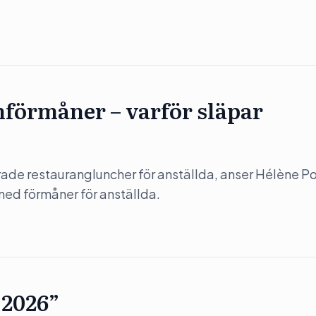
hförmåner – varför släpar
erade restaurangluncher för anställda, anser Hélène 
med förmåner för anställda.
 2026”