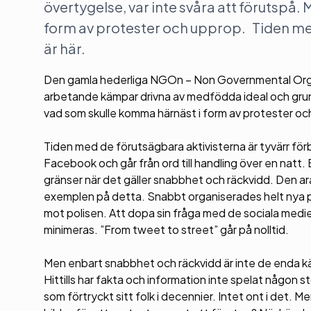
övertygelse, var inte svåra att förutspå
form av protester och upprop. Tiden med
är här.
Den gamla hederliga NGOn – Non Governmental Organis
arbetande kämpar drivna av medfödda ideal och grun
vad som skulle komma härnäst i form av protester oc
Tiden med de förutsägbara aktivisterna är tyvärr fö
Facebook och går från ord till handling över en natt
gränser när det gäller snabbhet och räckvidd. Den ar
exemplen på detta. Snabbt organiserades helt nya pro
mot polisen. Att dopa sin fråga med de sociala mediern
minimeras. ”From tweet to street” går på nolltid.
Men enbart snabbhet och räckvidd är inte de enda kä
Hittills har fakta och information inte spelat någon st
som förtryckt sitt folk i decennier. Intet ont i det.