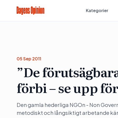
Kategorier
05 Sep 2011
”De förutsägbara 
förbi – se upp f
Den gamla hederliga NGOn - Non Governme
metodiskt och långsiktigt arbetande k