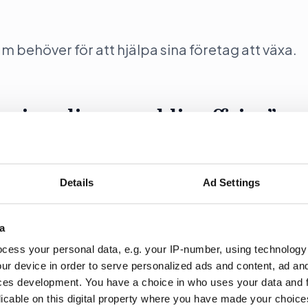
behöver för att hjälpa sina företag att växa.
ssionalisera public affairs”
ar en ai-plattform för public affairs-specialister, ser
s i Sverige.
Details
Ad Settings
a
cess your personal data, e.g. your IP-number, using technology
ur device in order to serve personalized ads and content, ad a
öda Almedalens själ”
ces development. You have a choice in who uses your data and 
licable on this digital property where you have made your choic