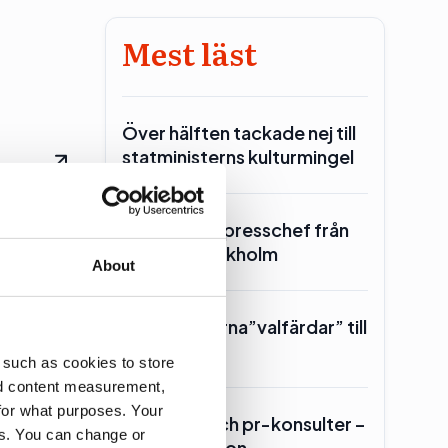
Mest läst
Över hälften tackade nej till
statministerns kulturmingel
 flera
SKR hämtar presschef från
Region Stockholm
About
Toppolitikerna”valfärdar” till
Piteå
 such as cookies to store
nd content measurement,
for what purposes. Your
Lars Lerin och pr-konsulter –
es. You can change or
Ulf Kristersson…