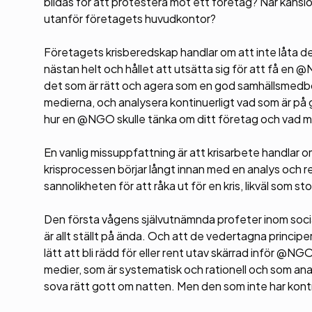
bildas för att protestera mot ett företag? När känsl
utanför företagets huvudkontor?
Företagets krisberedskap handlar om att inte låta de
nästan helt och hållet att utsätta sig för att få en
det som är rätt och agera som en god samhällsmedborg
medierna, och analysera kontinuerligt vad som är på g
hur en @NGO skulle tänka om ditt företag och vad ma
En vanlig missuppfattning är att krisarbete handla
krisprocessen börjar långt innan med en analys och re
sannolikheten för att råka ut för en kris, likväl som
Den första vågens självutnämnda profeter inom socia
är allt ställt på ända. Och att de vedertagna principe
lätt att bli rädd för eller rent utav skärrad inför @N
medier, som är systematisk och rationell och som anal
sova rätt gott om natten. Men den som inte har kontro