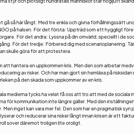
orna styr och plötsligt hundratals människor står högljutt ska
t gå så här långt. Med tre enkla och givna förhållningssätt un
 @NGO på halsen. För det första: Uppträd som ett hyggligt för
are. För det andra: Lyssna på din omvärld, speciellt i de soc
ång. För det tredje: Förbered dig med scenarioplanering. Tänk
n skulle göra för att protestera.
r om att hantera en uppkommen kris. Men den som arbetar me
ducering av risker. Och har man gjort sin hemläxa på risksidan
 storleken på den skada som uppkommer av en kris.
la medierna tycks ha velat få oss att tro att med de sociala 
rna för kommunikation inte längre gäller. Med den inställningen
GO. Men inget kan vara mer fel. Den som har en pragmatisk syn 
yserar och reducerar sina risker långt innan krisen är ett fakt
ll sover däremot troligen lite oroligt.