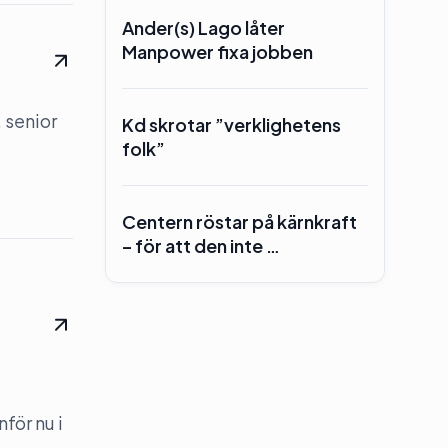
Ander(s) Lago låter
Manpower fixa jobben
 senior
Kd skrotar ”verklighetens
folk”
Centern röstar på kärnkraft
– för att den inte …
för nu i