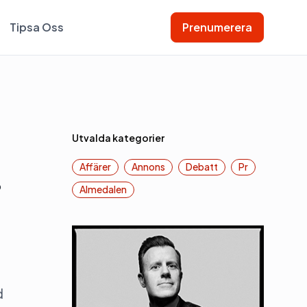
Tipsa Oss
Prenumerera
Utvalda kategorier
Affärer
Annons
Debatt
Pr
r
Almedalen
d