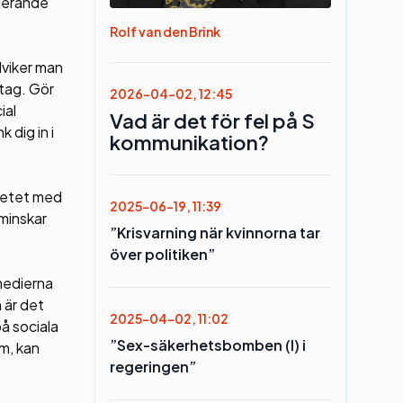
nderande
Rolf van den Brink
dviker man
etag. Gör
2026-04-02, 12:45
ial
Vad är det för fel på S
 dig in i
kommunikation?
dvetet med
2025-06-19, 11:39
 minskar
”Krisvarning när kvinnorna tar
över politiken”
medierna
 är det
2025-04-02, 11:02
på sociala
”Sex-säkerhetsbomben (l) i
um, kan
regeringen”