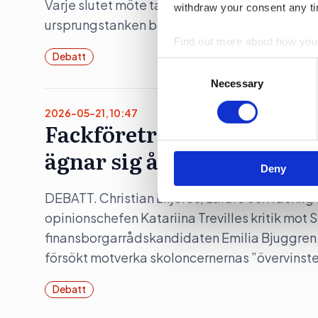
Varje slutet möte tar personer från den öppna a
withdraw your consent any tim
ursprungstanken bakom Almedalsveckan försv
Find out more about how your
Debatt
Consent
We use cookies to personalis
Selection
Necessary
information about your use of
other information that you’ve
2026-05-21, 10:47
Fackföreträdare på Acade
ägnar sig åt hårklyveri
Deny
DEBATT. Christian Liljeros, Lärare och fackli
opinionschefen Katariina Trevilles kritik mo
finansborgarrådskandidaten Emilia Bjuggren säg
försökt motverka skoloncernernas ”övervinste
Debatt