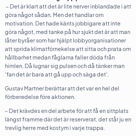
– Det är klart att det är lite nerver inblandade i att
göra något sådan. Men det handlar om
motivation. Det hade känts jobbigare att inte
göra något, med tanke på hur sjukt det är att man
låter byråer som har hjälpt lobbyorganisationer
att sprida klimatförnekelse att sitta och prata om
hållbarhet medan fåglarna faller döda från
himlen. Då lugnar sig pulsen och då tänker man
’fan det är bara att gå upp och säga det’.
Gustav Martner berättar att det var en hel del
förberedelse före aktionen.
– Det krävdes en del arbete för att få en sittplats
längst framme där det är reserverat, det står ju en
trevlig herre med kostym i varje trappa.