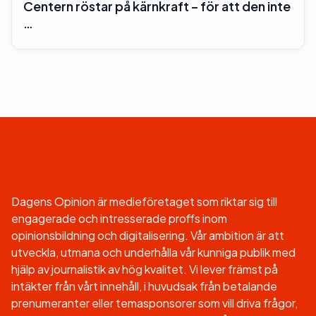
Centern röstar på kärnkraft – för att den inte
…
Dagens Opinion är medieföretaget som riktar sig till
engagerade och intresserade proffs inom
opinionsbildning och digitalisering. Vår ambition är att
utveckla, utmana och underhålla vår kunniga publik med
hjälp av journalistik av hög kvalitet. Vi lever främst på
intäkter från vårt innehåll, i huvudsak från betalande
prenumeranter eller temasponsorer som vill driva frågor,