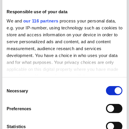
organisation hoppas på bättre dialog med
Kammarkollegiet, som ska driva registret än med
Responsible use of your data
utredningen.
We and
our 116 partners
process your personal data,
e.g. your IP-number, using technology such as cookies to
Bransch
store and access information on your device in order to
serve personalized ads and content, ad and content
measurement, audience research and services
2026-06-11, 13:33
development. You have a choice in who uses your data
Vattenfall kan vinna dubbelt och
and for what purposes. Your privacy choices are only
finast i Cannes
applicable on this digital property where you have made
your choices. You can change or withdraw your consent
Statliga bolaget Vattenfall kan vinna det finaste
any time from the Cookie Declaration or by clicking on
Consent
priset i ”reklav-VM” i Cannes Lions. Och ett
the Privacy trigger icon.
Necessary
Selection
ytterligare pris. Än så länge.
Find out more about how your personal data is processed
Preferences
and set your preferences in the
details section
.
Bransch
We use cookies to personalise content and ads, to
Statistics