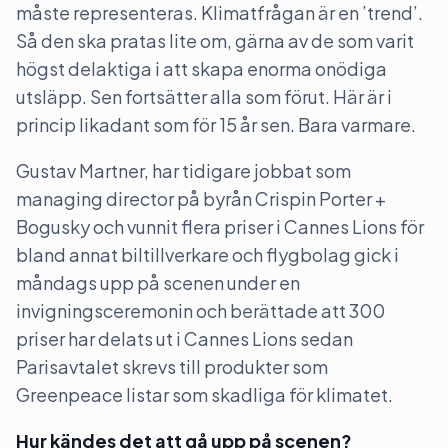
måste representeras. Klimatfrågan är en ’trend’.
Så den ska pratas lite om, gärna av de som varit
högst delaktiga i att skapa enorma onödiga
utsläpp. Sen fortsätter alla som förut. Här är i
princip likadant som för 15 år sen. Bara varmare.
Gustav Martner, har tidigare jobbat som
managing director på byrån Crispin Porter +
Bogusky och vunnit flera priser i Cannes Lions för
bland annat biltillverkare och flygbolag gick i
måndags upp på scenen under en
invigningsceremonin och berättade att 300
priser har delats ut i Cannes Lions sedan
Parisavtalet skrevs till produkter som
Greenpeace listar som skadliga för klimatet.
Hur kändes det att gå upp på scenen?