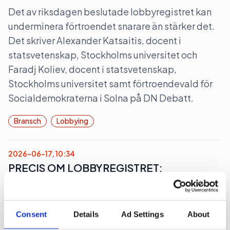
Det av riksdagen beslutade lobbyregistret kan
underminera förtroendet snarare än stärker det.
Det skriver Alexander Katsaitis, docent i
statsvetenskap, Stockholms universitet och
Faradj Koliev, docent i statsvetenskap,
Stockholms universitet samt förtroendevald för
Socialdemokraterna i Solna på DN Debatt.
Bransch
Lobbying
2026-06-17, 10:34
PRECIS OM LOBBYREGISTRET:
Hoppas Kammarkollegiet lyssnar
Riksdagens har klubbat förslaget om att införa
Consent
Details
Ad Settings
About
ett lobbyregister i Sverige. Pr-branschens