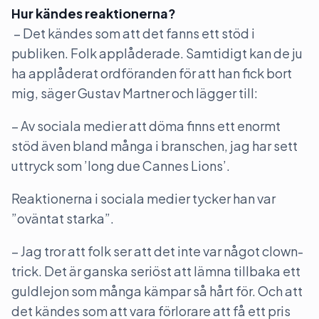
Hur kändes reaktionerna?
– Det kändes som att det fanns ett stöd i
publiken. Folk applåderade. Samtidigt kan de ju
ha applåderat ordföranden för att han fick bort
mig, säger Gustav Martner och lägger till:
– Av sociala medier att döma finns ett enormt
stöd även bland många i branschen, jag har sett
uttryck som ’long due Cannes Lions’.
Reaktionerna i sociala medier tycker han var
”oväntat starka”.
– Jag tror att folk ser att det inte var något clown-
trick. Det är ganska seriöst att lämna tillbaka ett
guldlejon som många kämpar så hårt för. Och att
det kändes som att vara förlorare att få ett pris