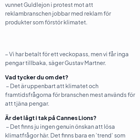
vunnet Guldlejon i protest mot att
reklambranschen jobbar med reklam för
produkter som förstör klimatet.
– Vi har betalt för ett veckopass, men vi får inga
pengar tillbaka, säger Gustav Martner.
Vad tycker du om det?
– Det är uppenbart att klimatet och
framtidsfrågorna för branschen mest används för
att tjäna pengar.
Är det lågt i tak på Cannes Lions?
– Det finns ju ingen genuin önskan att lösa
klimatfrågor här. Det finns bara en ’trend’ som