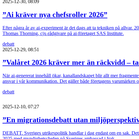
2025-12-30, 08:09
”Ai kräver nya chefsroller 2026”
Efter några år av ai-experiment är det dags att ta tekniken på allvar. 
Thomas Thorning, cjx-rådgivare på ai-företaget SAS Institute.
debatt
2025-12-29, 08:51
”Valåret 2026 kräver mer än räckvidd – t
När ai-genererat innehåll ökar, kanallandskapet blir allt mer fragmen
ansvar i vår kommunikation. Det gäller både företagens varumärken 
debatt
2025-12-10, 07:27
”En migrationsdebatt utan miljöperspekti
DEBATT. Sveriges utrikespolitik handlar i dag endast om en sak. Det
2025 med myndighetschefen på Sveriges ambassad i Irak.