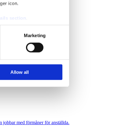
ger icon.
ails section
.
se our traffic. We also share
Marketing
ers who may combine it with
 services.
Allow all
ad”.
om jobbar med förmåner för anställda.