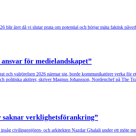
2026 blir året då vi slutar prata om potential och börjar mäta faktisk påv
a ansvar för medielandskapet”
terat och valrörelsen 2026 närmar sig, borde kommunikatörer verka för 
och politiska aktörer, skriver Magnus Johansson, Nordenchef på The Tr
v saknar verklighetsförankring”
 insåg civilingenjören- och arkitekten Nazdar Ghalali under ett möte 