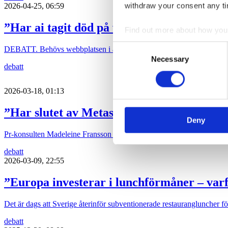
withdraw your consent any tim
2026-04-25, 06:59
”Har ai tagit död på webbplatsen?”
Find out more about how your
Consent
DEBATT. Behövs webbplatsen i ai- och Tiktok-tider? Den behövs me
We use cookies to personalis
Necessary
Selection
debatt
information about your use of
other information that you’ve
2026-03-18, 01:13
”Har slutet av Metas storhetstid gått oss 
Deny
Pr-konsulten Madeleine Fransson Stöök undrar varför så få reagerar på 
debatt
2026-03-09, 22:55
”Europa investerar i lunchförmåner – varf
Det är dags att Sverige återinför subventionerade restaurangluncher f
debatt