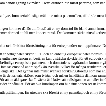
sam handläggning av målen. Detta drabbar inte minst parterna, som kan
etsutbyte. Immaterialrättsliga mål, inte minst patentmålen, tillhör de m
gen kommer därför att föreslå att en ny domstol för bland annat immateri
mmer därmed att bli mer koncentrerad. Det kommer stärka rättssäkerhete
renkla och förbättra förutsättningarna för entreprenörer och uppfinnare. 
 enhetligt patentskydd i EU och en enhetlig europeisk patentdomstol. Mål
 patenthavare genom en begäran kan utsträcka skyddet för ett europeiskt
 befintliga europeiska patenten, och domstolens avgöranden kommer gäll
inte tas emot på andra språk än svenska, vilket för många resulterar i e
 engelska. Det gynnar inte minst svenska forskningsföretag som har en
ång är det privata aktörer som tvistar, och målen handläggs då inom ram
r att en åklagare ska få väcka åtal krävs att målsäganden anmäler intrånge
 när det är påkallat. För att öka kunskapen om hur situationen ser ut komm
tlagstiftningen. En utredare ska föreslå en ny patentlag och en ny föro