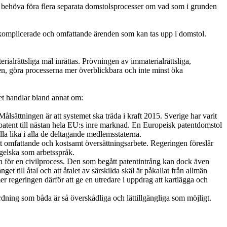
 behöva föra flera separata domstolsprocesser om vad som i grunden
est komplicerade och omfattande ärenden som kan tas upp i domstol.
alrättsliga mål inrättas. Prövningen av immaterialrättsliga,
n, göra processerna mer överblickbara och inte minst öka
Det handlar bland annat om:
sättningen är att systemet ska träda i kraft 2015. Sverige har varit
 patent till nästan hela EU:s inre marknad. En Europeisk patentdomstol
a lika i alla de deltagande medlemsstaterna.
tt omfattande och kostsamt översättningsarbete. Regeringen föreslår
gelska som arbetsspråk.
en för en civilprocess. Den som begått patentintrång kan dock även
t till åtal och att åtalet av särskilda skäl är påkallat från allmän
er regeringen därför att ge en utredare i uppdrag att kartlägga och
rdning som båda är så överskådliga och lättillgängliga som möjligt.