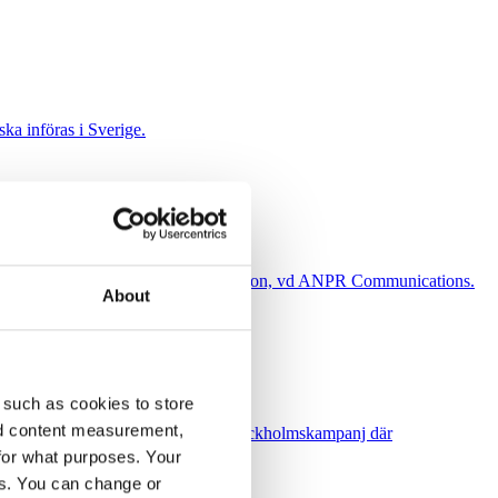
ska införas i Sverige.
eckan försvinner, skriver Daniel Claesson, vd ANPR Communications.
About
 such as cookies to store
nd content measurement,
 kritik mot Socialdemokraternas i Stockholmskampanj där
inster”.
for what purposes. Your
es. You can change or