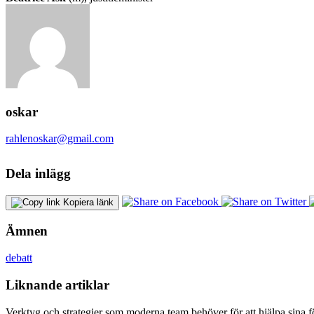
oskar
rahlenoskar@gmail.com
Dela inlägg
Kopiera länk
Ämnen
debatt
Liknande artiklar
Verktyg och strategier som moderna team behöver för att hjälpa sina fö