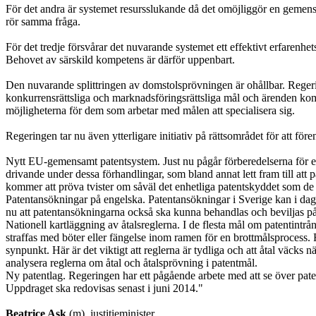
För det andra är systemet resursslukande då det omöjliggör en gemen
rör samma fråga.
För det tredje försvårar det nuvarande systemet ett effektivt erfarenh
Behovet av särskild kompetens är därför uppenbart.
Den nuvarande splittringen av domstolsprövningen är ohållbar. Regerin
konkurrensrättsliga och marknadsföringsrättsliga mål och ärenden ko
möjligheterna för dem som arbetar med målen att specialisera sig.
Regeringen tar nu även ytterligare initiativ på rättsområdet för att fö
Nytt EU-gemensamt patentsystem. Just nu pågår förberedelserna för ett
drivande under dessa förhandlingar, som bland annat lett fram till att
kommer att pröva tvister om såväl det enhetliga patentskyddet som de
Patentansökningar på engelska. Patentansökningar i Sverige kan i dag 
nu att patentansökningarna också ska kunna behandlas och beviljas på
Nationell kartläggning av åtalsreglerna. I de flesta mål om patentintr
straffas med böter eller fängelse inom ramen för en brottmålsprocess. Fö
synpunkt. Här är det viktigt att reglerna är tydliga och att åtal väcks
analysera reglerna om åtal och åtalsprövning i patentmål.
Ny patentlag. Regeringen har ett pågående arbete med att se över paten
Uppdraget ska redovisas senast i juni 2014."
Beatrice Ask
(m), justitieminister