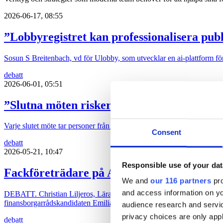
2026-06-17, 08:55
”Lobbyregistret kan professionalisera publ
Sosun S Breitenbach, vd för Ulobby, som utvecklar en ai-plattform för p
debatt
2026-06-01, 05:51
”Slutna möten riskerar döda Almedalens s
Varje slutet möte tar personer från den öppna arenan och in i det s
Consent
debatt
2026-05-21, 10:47
Responsible use of your dat
Fackföreträdare på Academedia: Vår opini
We and
our 116 partners
pro
and access information on yo
DEBATT. Christian Liljeros, Lärare och facklig företrädare inom Aca
finansborgarrådskandidaten Emilia Bjuggren säger att hon har blivit ”s
audience research and servi
privacy choices are only app
debatt