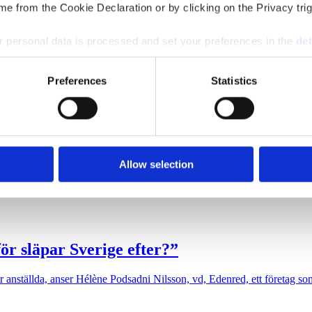
e from the Cookie Declaration or by clicking on the Privacy trig
 personal data is processed and set your preferences in the
det
r än någonsin, Mårten Bokedal, senior manager på Optimizely.
e content and ads, to provide social media features and to analy
Preferences
Statistics
 our site with our social media, advertising and analytics partn
 provided to them or that they’ve collected from your use of their
obemärkt förbi?”
Allow selection
de stora förändringar Meta inför nu i ett ”desperat försök till överlevn
ör släpar Sverige efter?”
ör anställda, anser Hélène Podsadni Nilsson, vd, Edenred, ett företag s