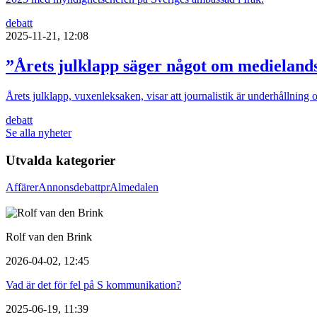
debatt
2025-11-21, 12:08
”Årets julklapp säger något om medieland
Årets julklapp, vuxenleksaken, visar att journalistik är underhållning
debatt
Se alla nyheter
Utvalda kategorier
Affärer
Annons
debatt
pr
Almedalen
Rolf van den Brink
2026-04-02, 12:45
Vad är det för fel på S kommunikation?
2025-06-19, 11:39