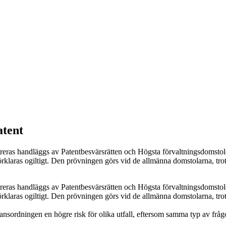
atent
reras handläggs av Patentbesvärsrätten och Högsta förvaltningsdomstolen. I
 förklaras ogiltigt. Den prövningen görs vid de allmänna domstolarna, trot
reras handläggs av Patentbesvärsrätten och Högsta förvaltningsdomstolen. I
 förklaras ogiltigt. Den prövningen görs vid de allmänna domstolarna, trot
tansordningen en högre risk för olika utfall, eftersom samma typ av fråg