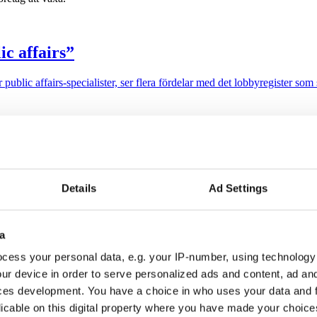
ic affairs”
ublic affairs-specialister, ser flera fördelar med det lobbyregister som 
jäl”
lutna rummet, och ökar risken för att ursprungstanken bakom Almedalsv
Details
Ad Settings
a
onschef ägnar sig åt hårklyveri
cess your personal data, e.g. your IP-number, using technology
ur device in order to serve personalized ads and content, ad a
demedia slår tillbaka mot den egna opinionschefen Katariina Trevilles
tämd” av friskolor efter att ha försökt motverka skoloncernernas ”överv
ces development. You have a choice in who uses your data and 
licable on this digital property where you have made your choic