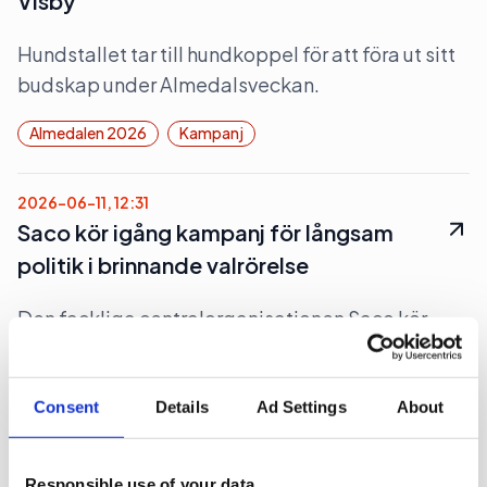
Visby
Hundstallet tar till hundkoppel för att föra ut sitt
budskap under Almedalsveckan.
Almedalen 2026
Kampanj
2026-06-11, 12:31
Saco kör igång kampanj för långsam
politik i brinnande valrörelse
Den fackliga centralorganisationen Saco kör
igång en bred kampanj med en bild på en
sköldpadda för att få politiker att ta det lugnt
under valrörelsen.
Consent
Details
Ad Settings
About
Kampanj
Responsible use of your data