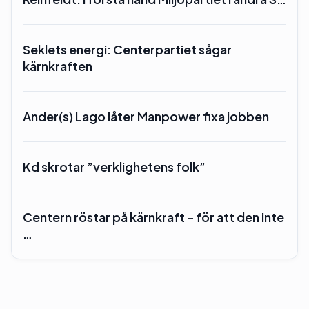
Seklets energi: Centerpartiet sågar
kärnkraften
Ander(s) Lago låter Manpower fixa jobben
Kd skrotar ”verklighetens folk”
Centern röstar på kärnkraft – för att den inte
…