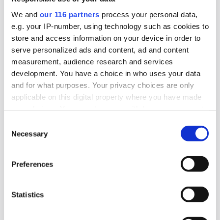
We and
our 116 partners
process your personal data,
e.g. your IP-number, using technology such as cookies to
2026-06-01, 13:29
store and access information on your device in order to
Armand Duplantis hoppar för Lidl
serve personalized ads and content, ad and content
measurement, audience research and services
Den svensk-amerikanska stavhopparstjärnan
development. You have a choice in who uses your data
Armand Duplantis hoppar 5,50 i meter högt för
and for what purposes. Your privacy choices are only
att slå ett slag för den tyska matjätten Lidls
applicable on this digital property where you have made
produkter.
your choices. You can change or withdraw your consent
any time from the Cookie Declaration or by clicking on
Consent
Kampanj
the Privacy trigger icon.
Necessary
Selection
Find out more about how your personal data is processed
2026-05-04, 09:18
Preferences
and set your preferences in the
details section
.
Muf lastbilskampanjar med gris
We use cookies to personalise content and ads, to
Statistics
UPPDATERAD. Moderaternas ungdomsförbund,
provide social media features and to analyse our traffic.
Muf, testar en ny reklamkanal i Stockholm, en
We also share information about your use of our site with