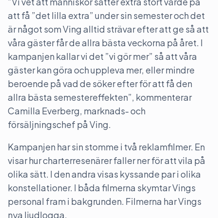
”Vi vet att människor sätter extra stort värde på
att få ”det lilla extra” under sin semester och det
är något som Ving alltid strävar efter att ge så att
våra gäster får de allra bästa veckorna på året. I
kampanjen kallar vi det ”vi gör mer” så att våra
gäster kan göra och uppleva mer, eller mindre
beroende på vad de söker efter för att få den
allra bästa semestereffekten”, kommenterar
Camilla Everberg, marknads- och
försäljningschef på Ving.
Kampanjen har sin stomme i två reklamfilmer. En
visar hur charterresenärer faller ner för att vila på
olika sätt. I den andra visas kyssande par i olika
konstellationer. I båda filmerna skymtar Vings
personal fram i bakgrunden. Filmerna har Vings
nya ljudlogga.