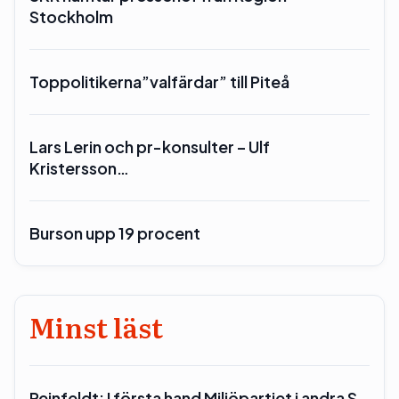
Stockholm
Toppolitikerna”valfärdar” till Piteå
Lars Lerin och pr-konsulter – Ulf
Kristersson…
Burson upp 19 procent
Minst läst
Reinfeldt: I första hand Miljöpartiet i andra S…