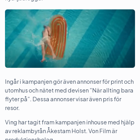
Ingår i kampanjen gör även annonser för print och
utomhus och nätet med devisen ”När allting bara
flyter på”. Dessa annonser visar även pris för
resor.
Ving har tagit fram kampanjen inhouse med hjälp
av reklambyrån Åkestam Holst. Von Film är
produktionsbolag.