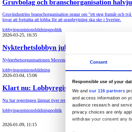
Gruvbolag och branschorganisation halvju
Gruvindustrins branschorganisation pratar om ”ett steg framåt och två b
lovar att fortsätta att lobba för att uranbrytning ska ske i Sverige.
lobbying
opinionsbildning
politik
2026-03-25, 16:35
Nykterhetslobbyn jublar över lobbyregistr
Nykterhetsorganisationen Movendi (tidigare IOGT-NTO, UNF och Junis)
Consent
lobbying
opinionsbildning
2026-03-04, 15:06
Responsible use of your dat
Klart nu: Lobbyregistret införs under so
We and
our 116 partners
pro
and access information on yo
Nu har regeringen lämnat över remiss som ska ligga till grund för ett ri
audience research and servi
lobbying
opinionsbildning
politik
privacy choices are only app
withdraw your consent any tim
2026-01-09, 11:15