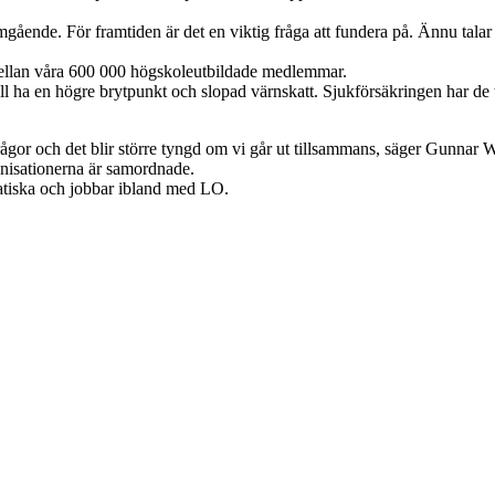
gående. För framtiden är det en viktig fråga att fundera på. Ännu talar i
g mellan våra 600 000 högskoleutbildade medlemmar.
 ha en högre brytpunkt och slopad värnskatt. Sjukförsäkringen har de
a frågor och det blir större tyngd om vi går ut tillsammans, säger Gunnar 
nisationerna är samordnade.
iska och jobbar ibland med LO.