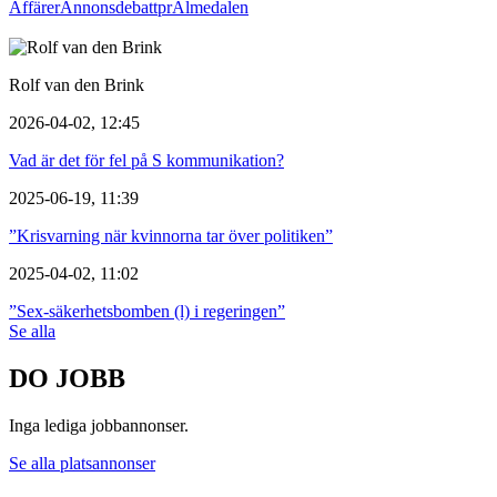
Affärer
Annons
debatt
pr
Almedalen
Rolf van den Brink
2026-04-02, 12:45
Vad är det för fel på S kommunikation?
2025-06-19, 11:39
”Krisvarning när kvinnorna tar över politiken”
2025-04-02, 11:02
”Sex-säkerhetsbomben (l) i regeringen”
Se alla
DO JOBB
Inga lediga jobbannonser.
Se alla platsannonser