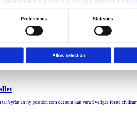
 personal data is processed and set your preferences in the
det
astar utmärkelser på varandra
e content and ads, to provide social media features and to analy
förvillare 2025. Snuskommissionens ordförande Stig-Björn Ljunggren ko
Preferences
Statistics
 our site with our social media, advertising and analytics partn
 provided to them or that they’ve collected from your use of their
n på middag
Allow selection
gen 4 november. Det bjuds på ”dryck och enklare mat”. Det pratas på sina
llet
ar byrån en ny position som det som kan vara Sveriges första civilsam