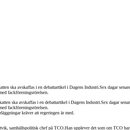
n ska avskaffas i en debattartikel i Dagens Industri.Sex dagar senare
 med fackföreningsrörelsen.
katten ska avskaffas i en debattartikel i Dagens Industri.Sex dagar sena
 med fackföreningsrörelsen.
äggningar kräver att regeringen är med.
vik, samhällspolitisk chef på TCO.Han upplever det som om TCO har va