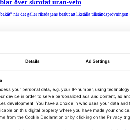
blar över skrotat uran-veto
akåt” när det gäller riksdagens beslut att likställa tillståndsprövninge
et
b jublar över att lobbyregistret införs.
Details
Ad Settings
a
mmaren
cess your personal data, e.g. your IP-number, using technology
ur device in order to serve personalized ads and content, ad a
ksdagsbeslut om ett lobbyregister till lagrådet.
ces development. You have a choice in who uses your data and 
licable on this digital property where you have made your choic
e from the Cookie Declaration or by clicking on the Privacy trig