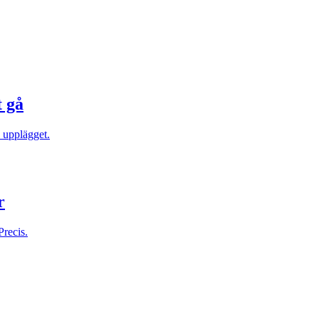
t gå
 upplägget.
r
Precis.