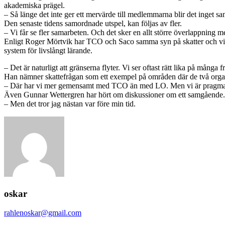
akademiska prägel.
– Så länge det inte ger ett mervärde till medlemmarna blir det inget sam
Den senaste tidens samordnade utspel, kan följas av fler.
– Vi får se fler samarbeten. Och det sker en allt större överlappnin
Enligt Roger Mörtvik har TCO och Saco samma syn på skatter och vill
system för livslångt lärande.
– Det är naturligt att gränserna flyter. Vi ser oftast rätt lika på mång
Han nämner skattefrågan som ett exempel på områden där de två orga
– Där har vi mer gemensamt med TCO än med LO. Men vi är pragmat
Även Gunnar Wettergren har hört om diskussioner om ett samgående.
– Men det tror jag nästan var före min tid.
oskar
rahlenoskar@gmail.com