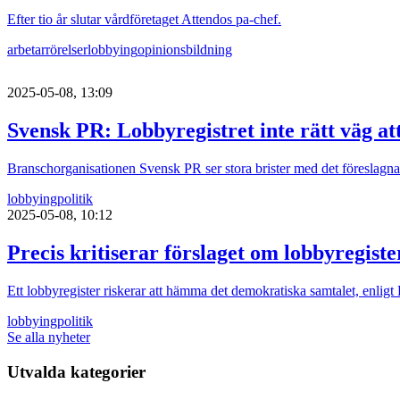
Efter tio år slutar vårdföretaget Attendos pa-chef.
arbetarrörelser
lobbying
opinionsbildning
2025-05-08, 13:09
Svensk PR: Lobbyregistret inte rätt väg at
Branschorganisationen Svensk PR ser stora brister med det föreslagna
lobbying
politik
2025-05-08, 10:12
Precis kritiserar förslaget om lobbyregiste
Ett lobbyregister riskerar att hämma det demokratiska samtalet, enligt 
lobbying
politik
Se alla nyheter
Utvalda kategorier