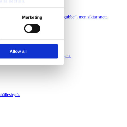
ails section
.
se our traffic. We also share
ntrar med utmärkelsen ”Årets Halmgubbe”, men siktar snett.
Marketing
ers who may combine it with
 services.
Allow all
 håll om en bojkott mot tillställningen.
hällesbyrå.