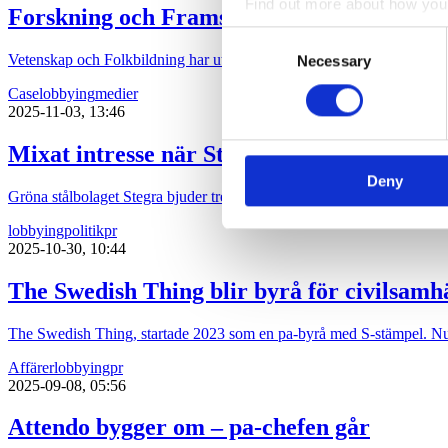
Find out more about how your
Forskning och Framsteg och snuslobbyn k
Consent
We use cookies to personalis
Vetenskap och Folkbildning har utsett Snuskommissionen till Årets 
Necessary
Selection
information about your use of
Case
lobbying
medier
other information that you’ve
2025-11-03, 13:46
Mixat intresse när Stegra bjuder riksdage
Deny
Gröna stålbolaget Stegra bjuder tre utskott på middag i morgon, tisda
lobbying
politik
pr
2025-10-30, 10:44
The Swedish Thing blir byrå för civilsamhä
The Swedish Thing, startade 2023 som en pa-byrå med S-stämpel. Nu t
Affärer
lobbying
pr
2025-09-08, 05:56
Attendo bygger om – pa-chefen går