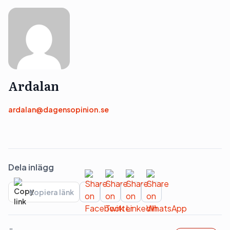
Ardalan
ardalan@dagensopinion.se
Dela inlägg
Kopiera länk