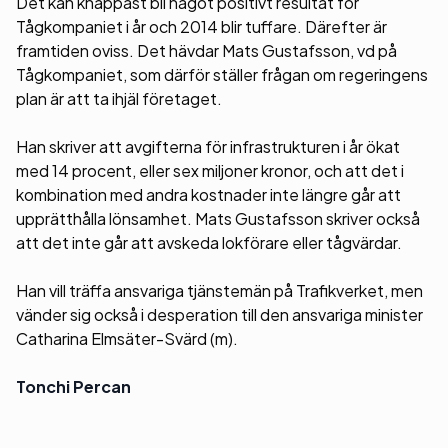
Det kan knappast bli något positivt resultat för
Tågkompaniet i år och 2014 blir tuffare. Därefter är
framtiden oviss. Det hävdar Mats Gustafsson, vd på
Tågkompaniet, som därför ställer frågan om regeringens
plan är att ta ihjäl företaget.
Han skriver att avgifterna för infrastrukturen i år ökat
med 14 procent, eller sex miljoner kronor, och att det i
kombination med andra kostnader inte längre går att
upprätthålla lönsamhet. Mats Gustafsson skriver också
att det inte går att avskeda lokförare eller tågvärdar.
Han vill träffa ansvariga tjänstemän på Trafikverket, men
vänder sig också i desperation till den ansvariga minister
Catharina Elmsäter-Svärd (m).
Tonchi Percan