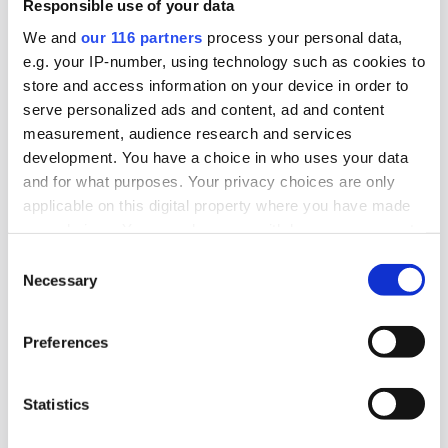
Responsible use of your data
civilsamhället
We and
our 116 partners
process your personal data,
The Swedish Thing, startade 2023 som en pa-
e.g. your IP-number, using technology such as cookies to
byrå med S-stämpel. Nu tar byrån en ny position
store and access information on your device in order to
serve personalized ads and content, ad and content
som det som kan vara Sveriges första
measurement, audience research and services
civilsamhällesbyrå.
development. You have a choice in who uses your data
and for what purposes. Your privacy choices are only
Affärer
Lobbying
Pr
applicable on this digital property where you have made
your choices. You can change or withdraw your consent
2025-09-08, 05:56
any time from the Cookie Declaration or by clicking on
Consent
Attendo bygger om – pa-chefen går
the Privacy trigger icon.
Necessary
Selection
Find out more about how your personal data is processed
Efter tio år slutar vårdföretaget Attendos pa-
Preferences
and set your preferences in the
details section
.
chef.
We use cookies to personalise content and ads, to
Arbetarrörelser
Lobbying
Opinionsbildning
Statistics
provide social media features and to analyse our traffic.
We also share information about your use of our site with