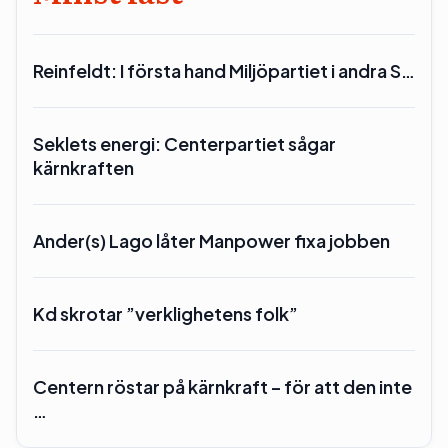
Reinfeldt: I första hand Miljöpartiet i andra S…
Seklets energi: Centerpartiet sågar
kärnkraften
Ander(s) Lago låter Manpower fixa jobben
Kd skrotar ”verklighetens folk”
Centern röstar på kärnkraft – för att den inte
…