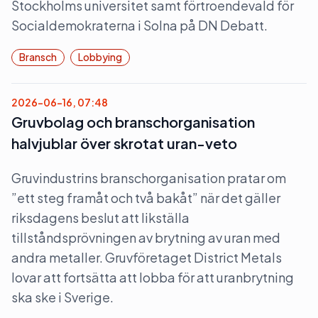
Stockholms universitet samt förtroendevald för
Socialdemokraterna i Solna på DN Debatt.
Bransch
Lobbying
2026-06-16, 07:48
Gruvbolag och branschorganisation
halvjublar över skrotat uran-veto
Gruvindustrins branschorganisation pratar om
”ett steg framåt och två bakåt” när det gäller
riksdagens beslut att likställa
tillståndsprövningen av brytning av uran med
andra metaller. Gruvföretaget District Metals
lovar att fortsätta att lobba för att uranbrytning
ska ske i Sverige.