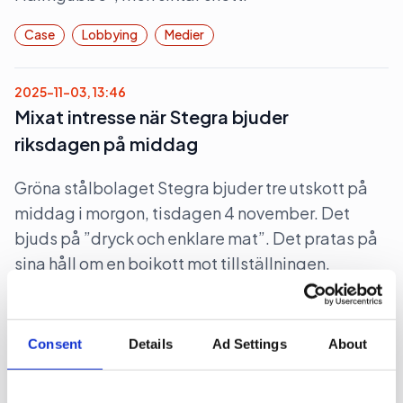
Case
Lobbying
Medier
2025-11-03, 13:46
Mixat intresse när Stegra bjuder
riksdagen på middag
Gröna stålbolaget Stegra bjuder tre utskott på
middag i morgon, tisdagen 4 november. Det
bjuds på ”dryck och enklare mat”. Det pratas på
sina håll om en bojkott mot tillställningen.
Lobbying
Politik
Pr
Consent
Details
Ad Settings
About
2025-10-30, 10:44
The Swedish Thing blir byrå för