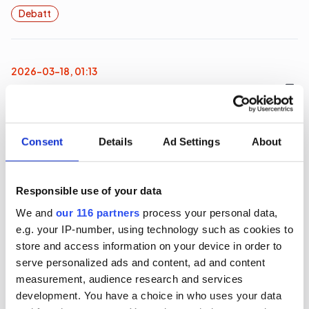
Debatt
2026-03-18, 01:13
”Har slutet av Metas storhetstid
gått oss obemärkt förbi?”
Consent
Details
Ad Settings
About
Pr-konsulten Madeleine Fransson Stöök undrar
varför så få reagerar på de stora förändringar
Meta inför nu i ett ”desperat försök till
Responsible use of your data
överlevnad”.
We and
our 116 partners
process your personal data,
e.g. your IP-number, using technology such as cookies to
Debatt
store and access information on your device in order to
serve personalized ads and content, ad and content
2026-03-09, 22:55
measurement, audience research and services
”Europa investerar i lunchförmåner –
development. You have a choice in who uses your data