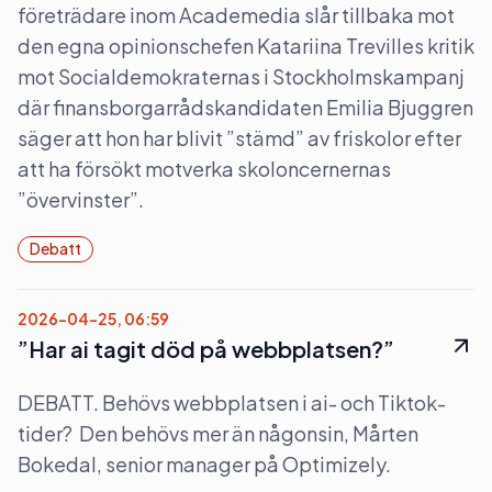
företrädare inom Academedia slår tillbaka mot
den egna opinionschefen Katariina Trevilles kritik
mot Socialdemokraternas i Stockholmskampanj
där finansborgarrådskandidaten Emilia Bjuggren
säger att hon har blivit ”stämd” av friskolor efter
att ha försökt motverka skoloncernernas
”övervinster”.
Debatt
2026-04-25, 06:59
”Har ai tagit död på webbplatsen?”
DEBATT. Behövs webbplatsen i ai- och Tiktok-
tider? Den behövs mer än någonsin, Mårten
Bokedal, senior manager på Optimizely.