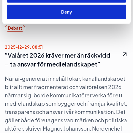
chefsroller. Det skriver Thomas Thorning, cjx-
Deny
rådgivare på ai-företaget SAS Institute.
Debatt
2025-12-29, 08:51
”Valåret 2026 kräver mer än räckvidd
– ta ansvar för medielandskapet”
När ai-genererat innehåll ökar, kanallandskapet
blir allt mer fragmenterat och valrörelsen 2026
närmar sig, borde kommunikatörer verka för ett
medielandskap som bygger och främjar kvalitet,
transparens och ansvar i vår kommunikation. Det
gäller både företagens varumärken och politiska
aktörer, skriver Magnus Johansson, Nordenchef