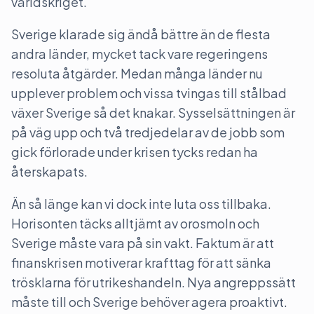
världskriget.
Sverige klarade sig ändå bättre än de flesta
andra länder, mycket tack vare regeringens
resoluta åtgärder. Medan många länder nu
upplever problem och vissa tvingas till stålbad
växer Sverige så det knakar. Sysselsättningen är
på väg upp och två tredjedelar av de jobb som
gick förlorade under krisen tycks redan ha
återskapats.
Än så länge kan vi dock inte luta oss tillbaka.
Horisonten täcks alltjämt av orosmoln och
Sverige måste vara på sin vakt. Faktum är att
finanskrisen motiverar krafttag för att sänka
trösklarna för utrikeshandeln. Nya angreppssätt
måste till och Sverige behöver agera proaktivt.