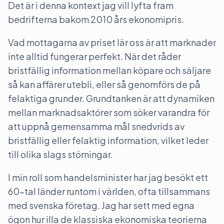
Det är i denna kontext jag vill lyfta fram
bedrifterna bakom 2010 års ekonomipris.
Vad mottagarna av priset lär oss är att marknader
inte alltid fungerar perfekt. När det råder
bristfällig information mellan köpare och säljare
så kan affärer utebli, eller så genomförs de på
felaktiga grunder. Grundtanken är att dynamiken
mellan marknadsaktörer som söker varandra för
att uppnå gemensamma mål snedvrids av
bristfällig eller felaktig information, vilket leder
till olika slags störningar.
I min roll som handelsminister har jag besökt ett
60-tal länder runtom i världen, ofta tillsammans
med svenska företag. Jag har sett med egna
ögon hur illa de klassiska ekonomiska teorierna