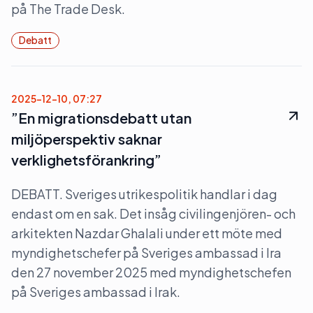
på The Trade Desk.
Debatt
2025-12-10, 07:27
”En migrationsdebatt utan
miljöperspektiv saknar
verklighetsförankring”
DEBATT. Sveriges utrikespolitik handlar i dag
endast om en sak. Det insåg civilingenjören- och
arkitekten Nazdar Ghalali under ett möte med
myndighetschefer på Sveriges ambassad i Ira
den 27 november 2025 med myndighetschefen
på Sveriges ambassad i Irak.