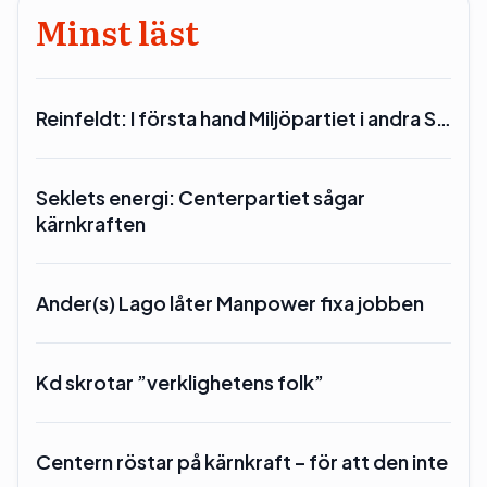
Minst läst
Reinfeldt: I första hand Miljöpartiet i andra S…
Seklets energi: Centerpartiet sågar
kärnkraften
Ander(s) Lago låter Manpower fixa jobben
Kd skrotar ”verklighetens folk”
Centern röstar på kärnkraft – för att den inte