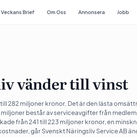
Veckans Brief
Om Oss
Annonsera
Jobb
v vänder till vinst
ll 282 miljoner kronor. Det är den lästa omsät
miljoner består av serviceavgifter från medle
ade från 241 till 223 miljoner kronor, en minsk
kostnader, går Svenskt Näringsliv Service AB ä