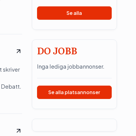
Se alla
DO JOBB
Inga lediga jobbannonser.
 skriver
 Debatt.
Se alla platsannonser