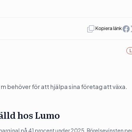
Kopiera länk
L
behöver för att hjälpa sina företag att växa.
tälld hos Lumo
arginal på 41 procent under 2025. Rörelsevinsten pe