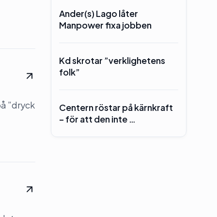
Ander(s) Lago låter
Manpower fixa jobben
Kd skrotar ”verklighetens
folk”
på ”dryck
Centern röstar på kärnkraft
– för att den inte …