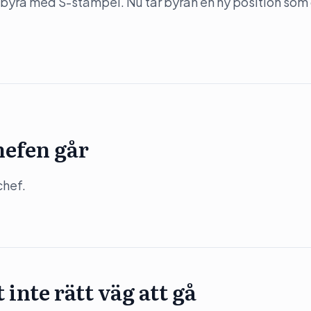
byrå med S-stämpel. Nu tar byrån en ny position som
hefen går
chef.
inte rätt väg att gå