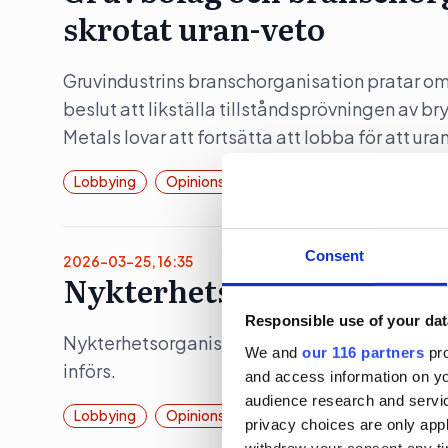
skrotat uran-veto
Gruvindustrins branschorganisation pratar om 
beslut att likställa tillståndsprövningen av b
Metals lovar att fortsätta att lobba för att ura
Lobbying
Opinionsbildning
Politik
Consent
2026-03-25, 16:35
Nykterhetslobbyn jublar 
Responsible use of your dat
Nykterhetsorganisationen Movendi (tidigare I
We and
our 116 partners
pro
införs.
and access information on yo
audience research and servi
Lobbying
Opinionsbildning
privacy choices are only app
withdraw your consent any tim