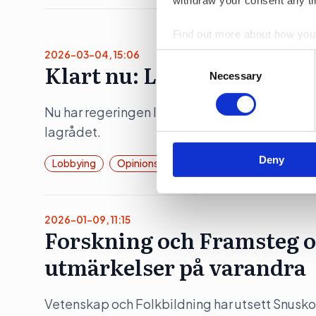
Find out more about how your
2026-03-04, 15:06
Consent
Klart nu: Lobbyregistret
We use cookies to personalis
Selection
Necessary
information about your use of
other information that you’ve
Nu har regeringen lämnat över remiss som ska li
lagrådet.
Deny
Lobbying
Opinionsbildning
Politik
2026-01-09, 11:15
Forskning och Framsteg o
utmärkelser på varandra
Vetenskap och Folkbildning har utsett Snusko