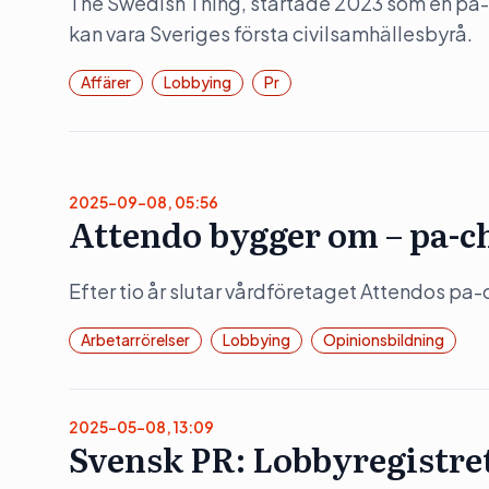
The Swedish Thing, startade 2023 som en pa-
kan vara Sveriges första civilsamhällesbyrå.
Affärer
Lobbying
Pr
2025-09-08, 05:56
Attendo bygger om – pa-c
Efter tio år slutar vårdföretaget Attendos pa-
Arbetarrörelser
Lobbying
Opinionsbildning
2025-05-08, 13:09
Svensk PR: Lobbyregistret 