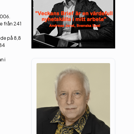
2006.
e från 241
ade på 8,8
 84
n i