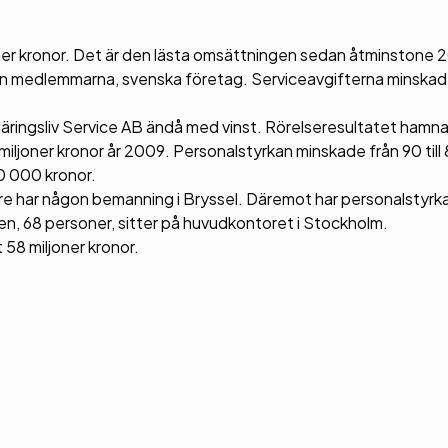
ner kronor. Det är den lästa omsättningen sedan åtminstone 
rån medlemmarna, svenska företag. Serviceavgifterna minskad
äringsliv Service AB ändå med vinst. Rörelseresultatet hamn
 miljoner kronor år 2009. Personalstyrkan minskade från 90 till
0 000 kronor.
gre har någon bemanning i Bryssel. Däremot har personalstyrka
ten, 68 personer, sitter på huvudkontoret i Stockholm.
 58 miljoner kronor.