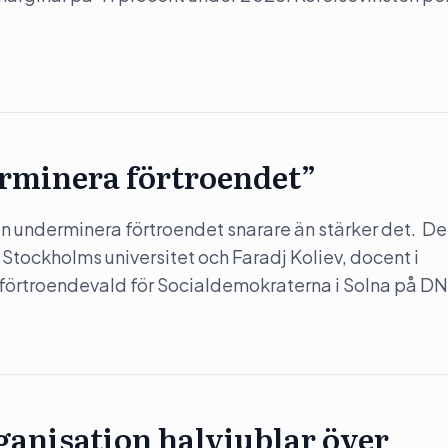
rminera förtroendet”
 underminera förtroendet snarare än stärker det. Det
 Stockholms universitet och Faradj Koliev, docent i
 förtroendevald för Socialdemokraterna i Solna på DN
anisation halvjublar över