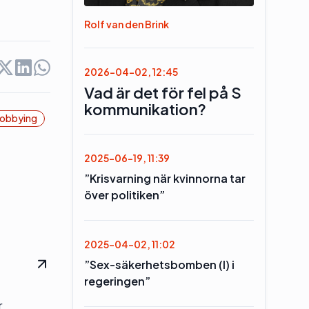
Rolf van den Brink
2026-04-02, 12:45
Vad är det för fel på S
kommunikation?
obbying
2025-06-19, 11:39
”Krisvarning när kvinnorna tar
över politiken”
2025-04-02, 11:02
”Sex-säkerhetsbomben (l) i
regeringen”
r