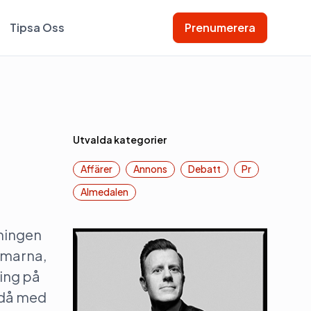
Tipsa Oss
Prenumerera
Utvalda kategorier
Affärer
Annons
Debatt
Pr
Almedalen
tningen
mmarna,
ning på
ndå med