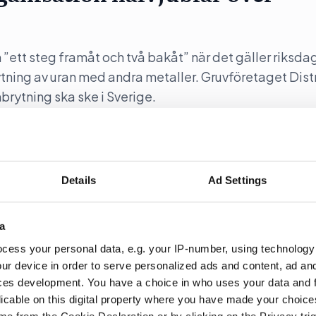
”ett steg framåt och två bakåt” när det gäller riksda
rytning av uran med andra metaller. Gruvföretaget Dist
nbrytning ska ske i Sverige.
Details
Ad Settings
över lobbyregistret
a
OGT-NTO, UNF och Junis)b jublar över att lobbyregis
cess your personal data, e.g. your IP-number, using technology
ur device in order to serve personalized ads and content, ad a
ces development. You have a choice in who uses your data and 
licable on this digital property where you have made your choic
e from the Cookie Declaration or by clicking on the Privacy trig