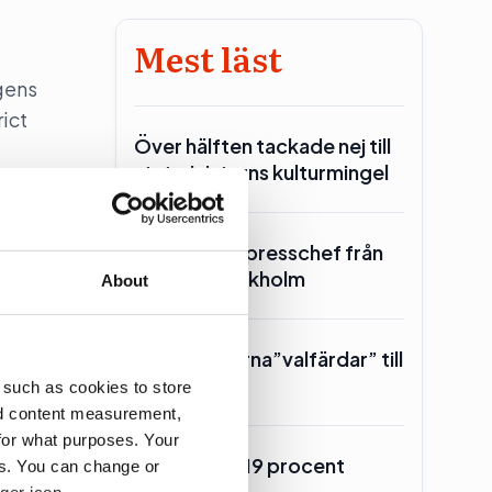
Mest läst
gens
rict
Över hälften tackade nej till
statministerns kulturmingel
SKR hämtar presschef från
Region Stockholm
About
Toppolitikerna”valfärdar” till
tret
Piteå
 such as cookies to store
nd content measurement,
for what purposes. Your
Burson upp 19 procent
es. You can change or
ger icon.