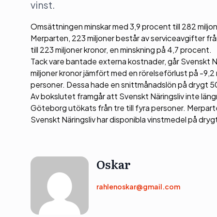
vinst.
Omsättningen minskar med 3,9 procent till 282 miljo
Merparten, 223 miljoner består av serviceavgifter f
till 223 miljoner kronor, en minskning på 4,7 procent.
Tack vare bantade externa kostnader, går Svenskt N
miljoner kronor jämfört med en rörelseförlust på -9,2
personer. Dessa hade en snittmånadslön på drygt 5
Av bokslutet framgår att Svenskt Näringsliv inte län
Göteborg utökats från tre till fyra personer. Merpar
Svenskt Näringsliv har disponibla vinstmedel på drygt
Oskar
rahlenoskar@gmail.com