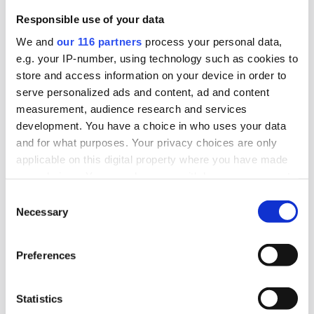
2025-10-30, 10:44
The Swedish Thing blir byrå för
Responsible use of your data
civilsamhället
We and
our 116 partners
process your personal data,
e.g. your IP-number, using technology such as cookies to
The Swedish Thing, startade 2023 som en pa-
store and access information on your device in order to
serve personalized ads and content, ad and content
byrå med S-stämpel. Nu tar byrån en ny position
measurement, audience research and services
som det som kan vara Sveriges första
development. You have a choice in who uses your data
civilsamhällesbyrå.
and for what purposes. Your privacy choices are only
applicable on this digital property where you have made
Affärer
Lobbying
Pr
your choices. You can change or withdraw your consent
any time from the Cookie Declaration or by clicking on
Consent
the Privacy trigger icon.
Necessary
Selection
2025-09-08, 05:56
Attendo bygger om – pa-chefen går
Find out more about how your personal data is processed
Preferences
and set your preferences in the
details section
.
Efter tio år slutar vårdföretaget Attendos pa-
We use cookies to personalise content and ads, to
chef.
Statistics
provide social media features and to analyse our traffic.