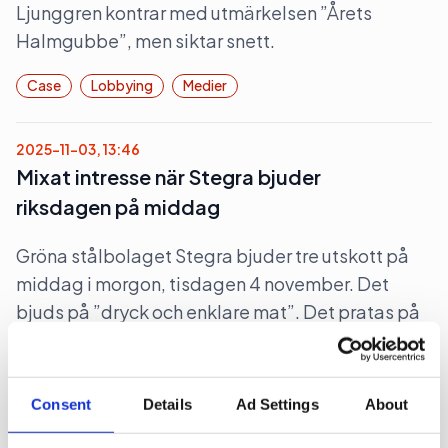
Ljunggren kontrar med utmärkelsen ”Årets
Halmgubbe”, men siktar snett.
Case
Lobbying
Medier
2025-11-03, 13:46
Mixat intresse när Stegra bjuder
riksdagen på middag
Gröna stålbolaget Stegra bjuder tre utskott på
middag i morgon, tisdagen 4 november. Det
bjuds på ”dryck och enklare mat”. Det pratas på
sina håll om en bojkott mot tillställningen.
Lobbying
Politik
Pr
Consent
Details
Ad Settings
About