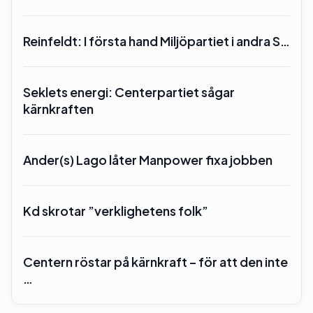
Reinfeldt: I första hand Miljöpartiet i andra S…
Seklets energi: Centerpartiet sågar
kärnkraften
Ander(s) Lago låter Manpower fixa jobben
Kd skrotar ”verklighetens folk”
Centern röstar på kärnkraft – för att den inte
…