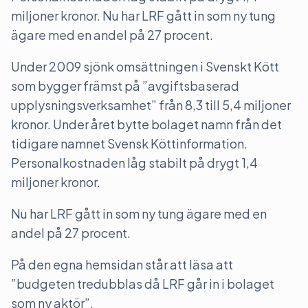
miljoner kronor. Nu har LRF gått in som ny tung
ägare med en andel på 27 procent.
Under 2009 sjönk omsättningen i Svenskt Kött
som bygger främst på ”avgiftsbaserad
upplysningsverksamhet” från 8,3 till 5,4 miljoner
kronor. Under året bytte bolaget namn från det
tidigare namnet Svensk Köttinformation.
Personalkostnaden låg stabilt på drygt 1,4
miljoner kronor.
Nu har LRF gått in som ny tung ägare med en
andel på 27 procent.
På den egna hemsidan står att läsa att
”budgeten tredubblas då LRF går in i bolaget
som ny aktör”.