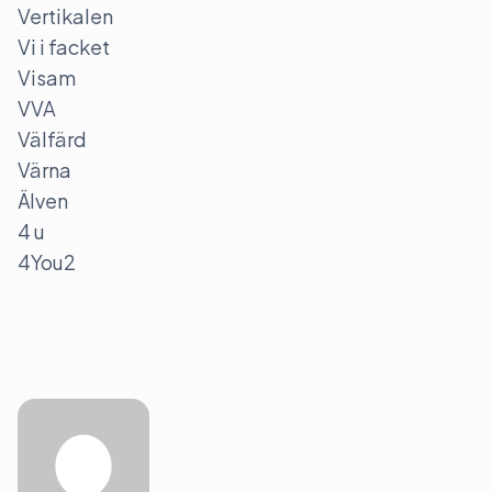
Vertikalen
Vi i facket
Visam
VVA
Välfärd
Värna
Älven
4 u
4You2