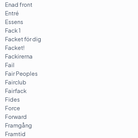
Enad front
Entré
Essens
Fack 1
Facket för dig
Facket!
Fackirerna
Fail
Fair Peoples
Fairclub
Fairfack
Fides
Force
Forward
Framgång
Framtid