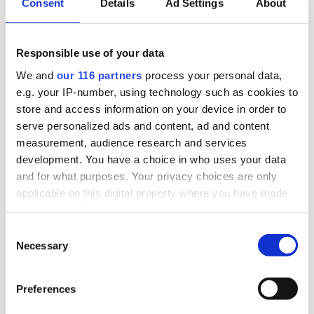
Consent
Details
Ad Settings
About
2026-06-16, 07:48
Gruvbolag och branschorganisation
Responsible use of your data
halvjublar över skrotat uran-veto
We and
our 116 partners
process your personal data,
e.g. your IP-number, using technology such as cookies to
Gruvindustrins branschorganisation pratar om
store and access information on your device in order to
”ett steg framåt och två bakåt” när det gäller
serve personalized ads and content, ad and content
measurement, audience research and services
riksdagens beslut att likställa
development. You have a choice in who uses your data
tillståndsprövningen av brytning av uran med
and for what purposes. Your privacy choices are only
andra metaller. Gruvföretaget District Metals
applicable on this digital property where you have made
lovar att fortsätta att lobba för att uranbrytning
your choices. You can change or withdraw your consent
ska ske i Sverige.
any time from the Cookie Declaration or by clicking on
Consent
the Privacy trigger icon.
Necessary
Selection
Lobbying
Opinionsbildning
Politik
Find out more about how your personal data is processed
Preferences
and set your preferences in the
details section
.
2026-03-25, 16:35