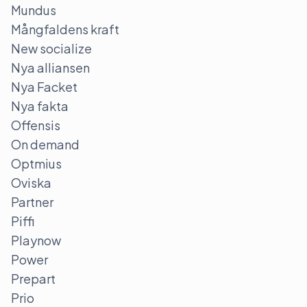
Mundus
Mångfaldens kraft
New socialize
Nya alliansen
Nya Facket
Nya fakta
Offensis
On demand
Optmius
Oviska
Partner
Piffi
Playnow
Power
Prepart
Prio