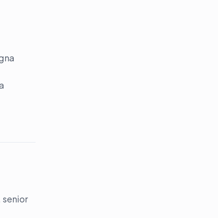
egna
ha
 senior