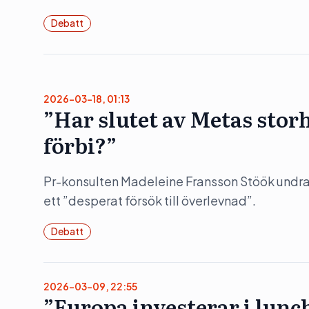
Debatt
2026-03-18, 01:13
”Har slutet av Metas stor
förbi?”
Pr-konsulten Madeleine Fransson Stöök undrar 
ett ”desperat försök till överlevnad”.
Debatt
2026-03-09, 22:55
”Europa investerar i lunc