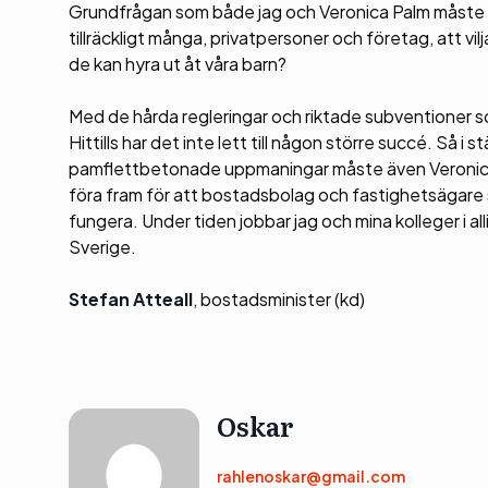
Grundfrågan som både jag och Veronica Palm måste stä
tillräckligt många, privatpersoner och företag, att v
de kan hyra ut åt våra barn?
Med de hårda regleringar och riktade subventioner s
Hittills har det inte lett till någon större succé. Så 
pamflettbetonade uppmaningar måste även Veronica P
föra fram för att bostadsbolag och fastighetsägare s
fungera. Under tiden jobbar jag och mina kolleger i al
Sverige.
Stefan Atteall
, bostadsminister (kd)
Oskar
rahlenoskar@gmail.com