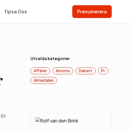
Tipsa Oss
Prenumerera
Utvalda kategorier
Affärer
Annons
Debatt
Pr
r
Almedalen
in