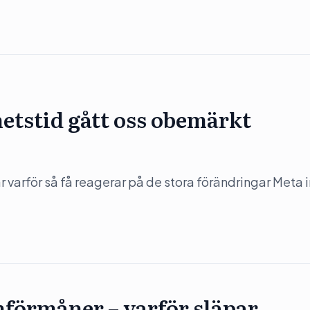
hetstid gått oss obemärkt
varför så få reagerar på de stora förändringar Meta in
hförmåner – varför släpar