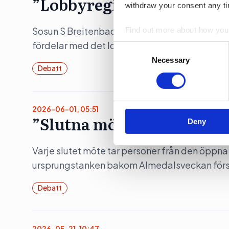
”Lobbyregistret kan profe
withdraw your consent any tim
Sosun S Breitenbach, vd för Ulobby, som utveckl
Find out more about how your
fördelar med det lobbyregister som ska införa
Consent
We use cookies to personalis
Selection
Necessary
information about your use of
Debatt
other information that you’ve
2026-06-01, 05:51
”Slutna möten riskerar d
Deny
Varje slutet möte tar personer från den öppna a
ursprungstanken bakom Almedalsveckan försv
Debatt
2026-05-21, 10:47