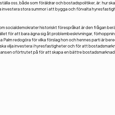
lla oss, både som föräldrar och bostadspolitiker, är: hur ska 
ilja investera stora summor i att bygga och förvalta hyresfasti
om socialdemokrater historiskt förespråkat är den frågan ber
i stället för att bara ägna sig åt problembeskrivningar, förhoppni
alm redogöra för vilka förslag hon och hennes parti är bere
ka vilja investera i hyresfastigheter och för att bostadsmar
liansen oförtrutet på för att skapa en bättre bostadsmarknad f