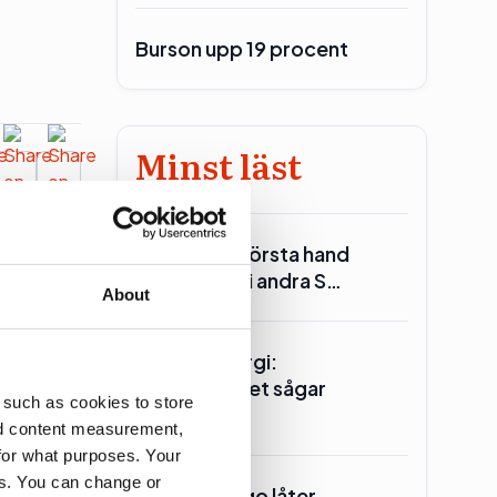
Burson upp 19 procent
Minst läst
Reinfeldt: I första hand
Debatt
Miljöpartiet i andra S…
About
Seklets energi:
Centerpartiet sågar
 such as cookies to store
kärnkraften
nd content measurement,
for what purposes. Your
es. You can change or
Ander(s) Lago låter