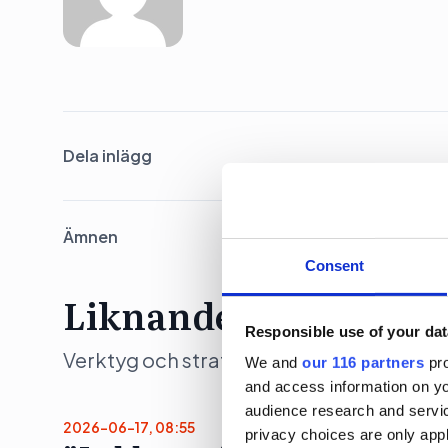
Dela inlägg
Ämnen
Consent
Liknande artiklar
Responsible use of your dat
Verktyg och strategier som moderna team 
We and
our 116 partners
pro
and access information on yo
audience research and servi
2026-06-17, 08:55
privacy choices are only app