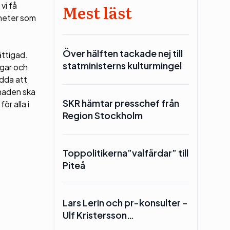
vi få
Mest läst
gheter som
Över hälften tackade nej till
ättigad.
statministerns kulturmingel
ngar och
dda att
knaden ska
SKR hämtar presschef från
ör alla i
Region Stockholm
Toppolitikerna”valfärdar” till
Piteå
Lars Lerin och pr-konsulter –
Ulf Kristersson…