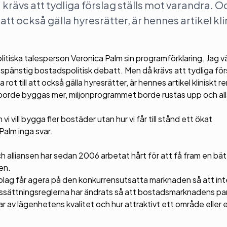
krävs att tydliga förslag ställs mot varandra. O
 att också gälla hyresrätter, är hennes artikel kli
tiska talesperson Veronica Palm sin programförklaring. Jag 
pänstig bostadspolitisk debatt. Men då krävs att tydliga förs
t till att också gälla hyresrätter, är hennes artikel kliniskt re
 borde byggas mer, miljonprogrammet borde rustas upp och all
i vill bygga fler bostäder utan hur vi får till stånd ett ökat
alm inga svar.
 alliansen har sedan 2006 arbetat hårt för att få fram en bät
en.
olag får agera på den konkurrensutsatta marknaden så att int
essättningsreglerna har ändrats så att bostadsmarknadens pa
r av lägenhetens kvalitet och hur attraktivt ett område eller 