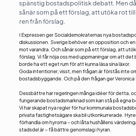
spänstig bostadspolitisk debatt. Men då 
sånär som på ett förslag, att utöka rot till
ren från förslag.
I Expressen ger Socialdemokraternas nya bostadspoli
diskussionen. Sverige behöver en opposition och en s
mot varandra. Och sånär som på ett förslag, att utöka ro
förslag. Vi får nöja oss med uppmaningar om att det
borde ha ett eget rum för att kunna läsa sina läxor.
Goda intentioner, visst, men frågan är förstås inte om v
bostadsbyggande. Och på den frågan ger Veronica P
Dessbättre har regeringen många idéer för detta, och
fungerande bostadsmarknad som kan stå på egna b
Vi har skapat nya regler för hur kommunala bostadsb
privata fastighetsägare ska bli utkonkurrerade. Hyr
förhandla om hyrorna – och låta hushållens värderinga
stadsdel är – få bättre genomslag i hyran.