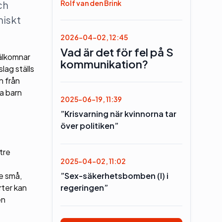
Rolf van den Brink
ch
niskt
2026-04-02, 12:45
Vad är det för fel på S
välkomnar
kommunikation?
lag ställs
n från
a barn
2025-06-19, 11:39
”Krisvarning när kvinnorna tar
över politiken”
tre
2025-04-02, 11:02
”Sex-säkerhetsbomben (l) i
e små,
regeringen”
rter kan
en