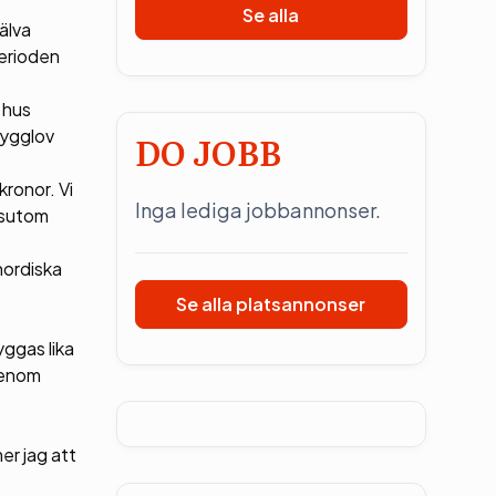
Se alla
älva
perioden
 hus
bygglov
DO JOBB
kronor. Vi
Inga lediga jobbannonser.
ssutom
nordiska
Se alla platsannonser
yggas lika
genom
er jag att