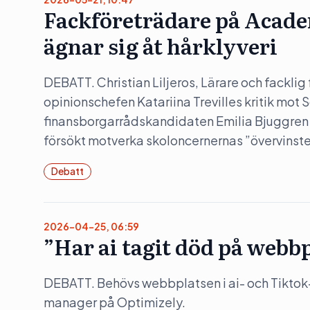
Fackföreträdare på Acade
ägnar sig åt hårklyveri
DEBATT. Christian Liljeros, Lärare och fackli
opinionschefen Katariina Trevilles kritik mo
finansborgarrådskandidaten Emilia Bjuggren säg
försökt motverka skoloncernernas ”övervinste
Debatt
2026-04-25, 06:59
”Har ai tagit död på webb
DEBATT. Behövs webbplatsen i ai- och Tiktok
manager på Optimizely.