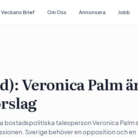
Veckans Brief
Om Oss
Annonsera
Jobb
kd): Veronica Palm ä
örslag
a bostadspolitiska talesperson Veronica Palm s
ssionen. Sverige behöver en opposition och en