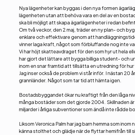
Nya lägenheter kan byggas i den nya formen ägarläge
lägenheten utan att behöva vara en del av en bosta
ska bli möjligt att skapa ägarlägenheter i redan befint
Om två veckor, den 2 maj, träder en ny plan- och byggla
enklare och effektivare genom att handläggningstide
vinner laga kraft, något som förbluffande nog inte vari
Vi har höjt skatteavdraget för den som hyr ut hela elle
har gjort det lättare att bygga billiga student- oc
inom en snar framtid att tillsätta en utredning för h
Jag inser också de problem vi står inför. I nästan 20 
grannländer. Något som tar tid att hämta igen.
Bostadsbyggandet ökar nu kraftigt från den låga nivå
många bostäder som det gjorde 2004. Skillnaden är
miljarder i årliga subventioner som ändå inte rådde 
Liksom Veronica Palm har jag barn hemma som inom nå
känna stolthet och glädje när de flyttar hemifrån till