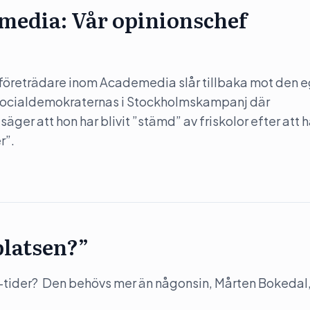
media: Vår opinionschef
g företrädare inom Academedia slår tillbaka mot den 
t Socialdemokraternas i Stockholmskampanj där
er att hon har blivit ”stämd” av friskolor efter att 
r”.
platsen?”
-tider? Den behövs mer än någonsin, Mårten Bokedal,