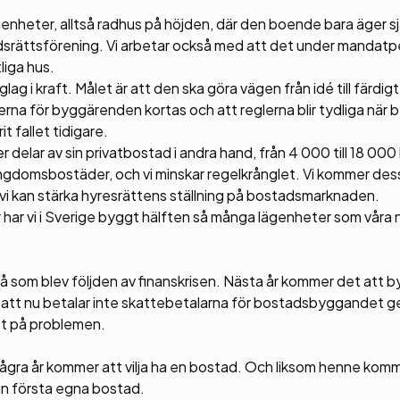
nheter, alltså radhus på höjden, där den boende bara äger sj
dsrättsförening. Vi arbetar också med att det under mandat
liga hus.
g i kraft. Målet är att den ska göra vägen från idé till färdigt
rna för byggärenden kortas och att reglerna blir tydliga när 
t fallet tidigare.
r delar av sin privatbostad i andra hand, från 4 000 till 18 000 
h ungdomsbostäder, och vi minskar regelkrånglet. Vi kommer de
ur vi kan stärka hyresrättens ställning på bostadsmarknaden.
år har vi i Sverige byggt hälften så många lägenheter som våra 
 som blev följden av finanskrisen. Nästa år kommer det att b
 att nu betalar inte skattebetalarna för bostadsbyggandet 
bot på problemen.
gra år kommer att vilja ha en bostad. Och liksom henne komm
 sin första egna bostad.