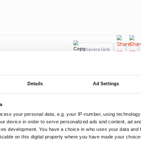
Kopiera länk
Details
Ad Settings
a
behöver för att hjälpa sina företag att växa.
cess your personal data, e.g. your IP-number, using technology
ur device in order to serve personalized ads and content, ad a
ces development. You have a choice in who uses your data and 
licable on this digital property where you have made your choic