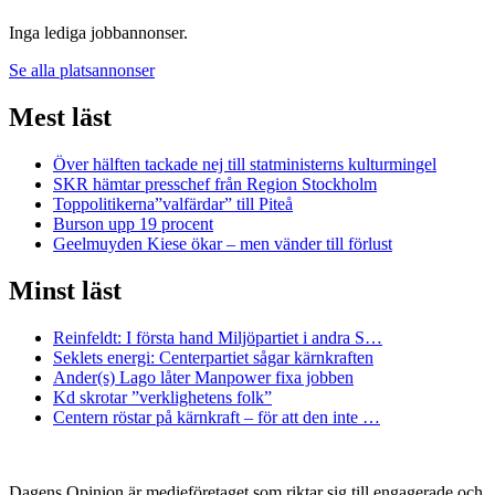
Inga lediga jobbannonser.
Se alla platsannonser
Mest läst
Över hälften tackade nej till statministerns kulturmingel
SKR hämtar presschef från Region Stockholm
Toppolitikerna”valfärdar” till Piteå
Burson upp 19 procent
Geelmuyden Kiese ökar – men vänder till förlust
Minst läst
Reinfeldt: I första hand Miljöpartiet i andra S…
Seklets energi: Centerpartiet sågar kärnkraften
Ander(s) Lago låter Manpower fixa jobben
Kd skrotar ”verklighetens folk”
Centern röstar på kärnkraft – för att den inte …
Dagens Opinion är medieföretaget som riktar sig till engagerade och