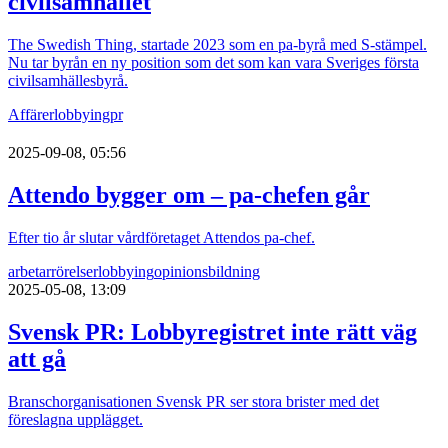
civilsamhället
The Swedish Thing, startade 2023 som en pa-byrå med S-stämpel.
Nu tar byrån en ny position som det som kan vara Sveriges första
civilsamhällesbyrå.
Affärer
lobbying
pr
2025-09-08, 05:56
Attendo bygger om – pa-chefen går
Efter tio år slutar vårdföretaget Attendos pa-chef.
arbetarrörelser
lobbying
opinionsbildning
2025-05-08, 13:09
Svensk PR: Lobbyregistret inte rätt väg
att gå
Branschorganisationen Svensk PR ser stora brister med det
föreslagna upplägget.