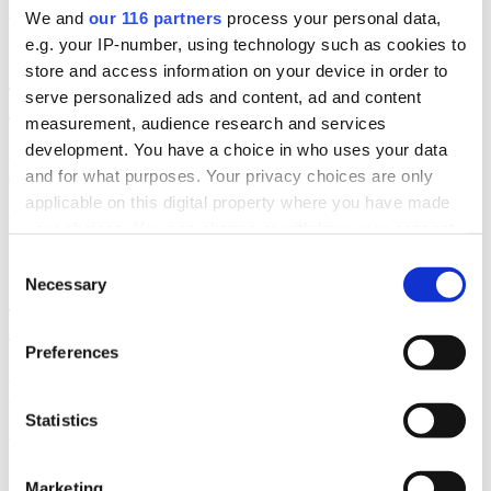
lobbying
opinionsbildning
politik
We and
our 116 partners
process your personal data,
2026-03-25, 16:35
e.g. your IP-number, using technology such as cookies to
store and access information on your device in order to
Nykterhetslobbyn jublar över
serve personalized ads and content, ad and content
lobbyregistret
measurement, audience research and services
development. You have a choice in who uses your data
Nykterhetsorganisationen Movendi (tidigare IOGT-NTO, UNF och
Junis)b jublar över att lobbyregistret införs.
and for what purposes. Your privacy choices are only
applicable on this digital property where you have made
lobbying
opinionsbildning
your choices. You can change or withdraw your consent
2026-03-04, 15:06
any time from the Cookie Declaration or by clicking on
Consent
the Privacy trigger icon.
Necessary
Selection
Klart nu: Lobbyregistret införs under
sommaren
Find out more about how your personal data is processed
Preferences
and set your preferences in the
details section
.
Nu har regeringen lämnat över remiss som ska ligga till grund för ett
riksdagsbeslut om ett lobbyregister till lagrådet.
We use cookies to personalise content and ads, to
Statistics
lobbying
opinionsbildning
politik
provide social media features and to analyse our traffic.
2026-01-09, 11:15
We also share information about your use of our site with
Marketing