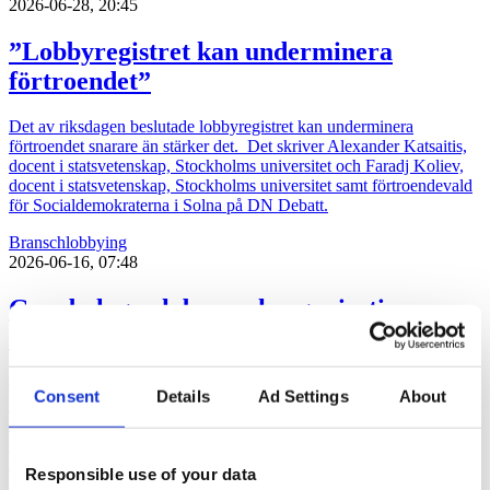
2026-06-28, 20:45
”Lobbyregistret kan underminera
förtroendet”
Det av riksdagen beslutade lobbyregistret kan underminera
förtroendet snarare än stärker det. Det skriver Alexander Katsaitis,
docent i statsvetenskap, Stockholms universitet och Faradj Koliev,
docent i statsvetenskap, Stockholms universitet samt förtroendevald
för Socialdemokraterna i Solna på DN Debatt.
Bransch
lobbying
2026-06-16, 07:48
Gruvbolag och branschorganisation
halvjublar över skrotat uran-veto
Gruvindustrins branschorganisation pratar om ”ett steg framåt och
Consent
Details
Ad Settings
About
två bakåt” när det gäller riksdagens beslut att likställa
tillståndsprövningen av brytning av uran med andra metaller.
Gruvföretaget District Metals lovar att fortsätta att lobba för att
uranbrytning ska ske i Sverige.
Responsible use of your data