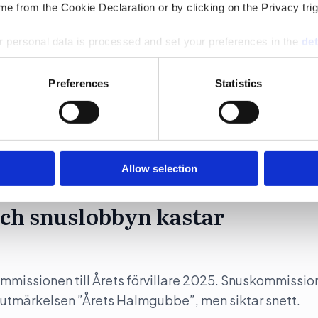
e from the Cookie Declaration or by clicking on the Privacy trig
 införs under sommaren
 personal data is processed and set your preferences in the
det
gga till grund för ett riksdagsbeslut om ett lobbyregi
e content and ads, to provide social media features and to analy
Preferences
Statistics
 our site with our social media, advertising and analytics partn
 provided to them or that they’ve collected from your use of their
Allow selection
ch snuslobbyn kastar
mmissionen till Årets förvillare 2025. Snuskommissi
 utmärkelsen ”Årets Halmgubbe”, men siktar snett.