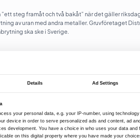
”ett steg framåt och två bakåt” när det gäller riksda
rytning av uran med andra metaller. Gruvföretaget Dist
nbrytning ska ske i Sverige.
över lobbyregistret
Details
Ad Settings
OGT-NTO, UNF och Junis)b jublar över att lobbyregis
a
cess your personal data, e.g. your IP-number, using technology
ur device in order to serve personalized ads and content, ad a
ces development. You have a choice in who uses your data and 
licable on this digital property where you have made your choic