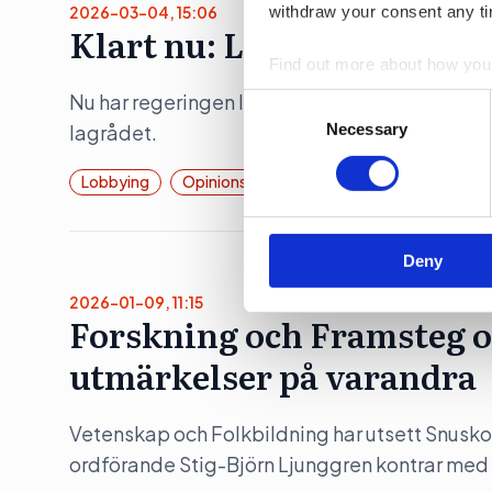
withdraw your consent any tim
2026-03-04, 15:06
Klart nu: Lobbyregistret
Find out more about how your
Nu har regeringen lämnat över remiss som ska li
Consent
We use cookies to personalis
Selection
Necessary
lagrådet.
information about your use of
other information that you’ve
Lobbying
Opinionsbildning
Politik
Deny
2026-01-09, 11:15
Forskning och Framsteg o
utmärkelser på varandra
Vetenskap och Folkbildning har utsett Snusko
ordförande Stig-Björn Ljunggren kontrar med