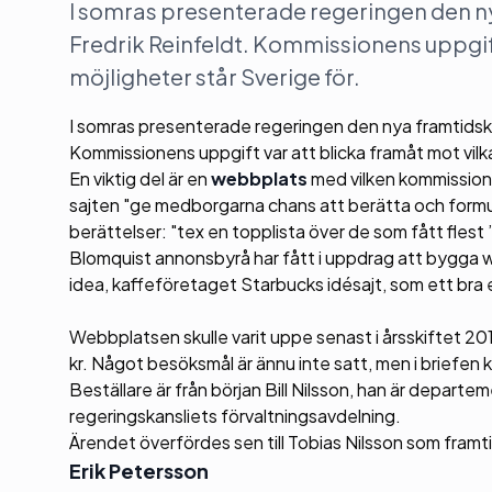
I somras presenterade regeringen den n
Fredrik Reinfeldt. Kommissionens uppgif
möjligheter står Sverige för.
I somras presenterade regeringen den nya framtidsk
Kommissionens uppgift var att blicka framåt mot vilk
En viktig del är en
webbplats
med vilken kommissio
sajten "ge medborgarna chans att berätta och formul
berättelser: "tex en topplista över de som fått flest ’
Blomquist annonsbyrå har fått i uppdrag att bygga w
idea, kaffeföretaget Starbucks idésajt, som ett bra
Webbplatsen skulle varit uppe senast i årsskiftet 2
kr. Något besöksmål är ännu inte satt, men i briefen k
Beställare är från början Bill Nilsson, han är depar
regeringskansliets förvaltningsavdelning.
Ärendet överfördes sen till Tobias Nilsson som fra
Erik Petersson