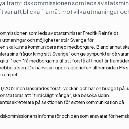
ya framtidskommissionen som leds av statsmin
t var att blicka framåt mot vilka utmaningar oc
ommissionen som leds av statsminister Fredrik Reinfeldt.
a utmaningar och möjligheter står Sverige för.
nen ska kunna kommunicera med medborgare. Bland annat sk
era sina frågor kring sitt Sverige" och ge synpunkter på vara
gilla’." och "få medborgarna till att förstå att nuet är framtid
ebbplatsen. De hänvisar i uppdragsbriefen till hemsidan My 
 exempel.
011/2012 men lanserades först i veckan och har en budget på
onstateras att "tillräckligt många", ska besöka sidan.
tementssekreterare på sektionen för extern kommunikation på
mtidskommissionens informatör och den som ansvarar för hemsi