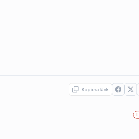
Kopiera länk
L