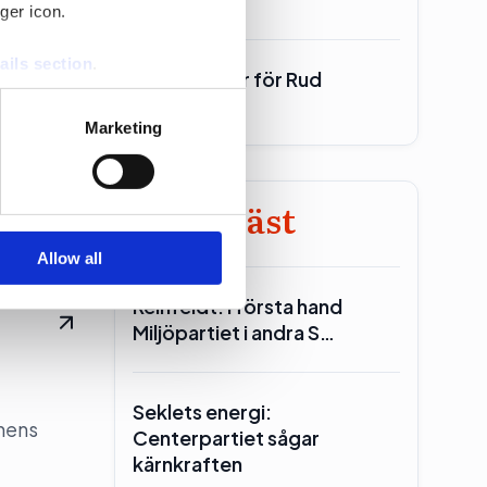
ger icon.
ails section
.
700 miljoner för Rud
ster till
Pedersen
se our traffic. We also share
Marketing
ers who may combine it with
 services.
Minst läst
Allow all
Reinfeldt: I första hand
Miljöpartiet i andra S…
Seklets energi:
onens
Centerpartiet sågar
kärnkraften