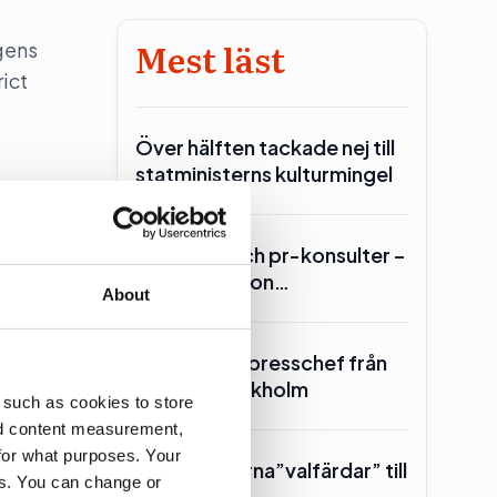
Mest läst
gens
rict
Över hälften tackade nej till
statministerns kulturmingel
Lars Lerin och pr-konsulter –
Ulf Kristersson…
About
tret
SKR hämtar presschef från
Region Stockholm
 such as cookies to store
nd content measurement,
for what purposes. Your
Toppolitikerna”valfärdar” till
es. You can change or
Piteå