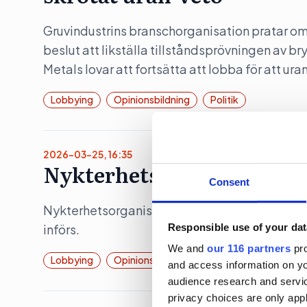
Gruvindustrins branschorganisation pratar om 
beslut att likställa tillståndsprövningen av b
Metals lovar att fortsätta att lobba för att ura
Lobbying
Opinionsbildning
Politik
2026-03-25, 16:35
Nykterhetslobbyn jublar 
Consent
Nykterhetsorganisationen Movendi (tidigare I
Responsible use of your dat
införs.
We and
our 116 partners
pro
Lobbying
Opinionsbildning
and access information on yo
audience research and servi
privacy choices are only app