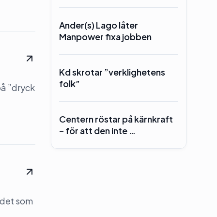
Ander(s) Lago låter
Manpower fixa jobben
Kd skrotar ”verklighetens
folk”
på ”dryck
Centern röstar på kärnkraft
– för att den inte …
 det som