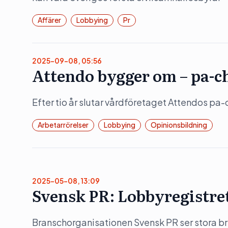
Affärer
Lobbying
Pr
2025-09-08, 05:56
Attendo bygger om – pa-c
Efter tio år slutar vårdföretaget Attendos pa-
Arbetarrörelser
Lobbying
Opinionsbildning
2025-05-08, 13:09
Svensk PR: Lobbyregistret 
Branschorganisationen Svensk PR ser stora b