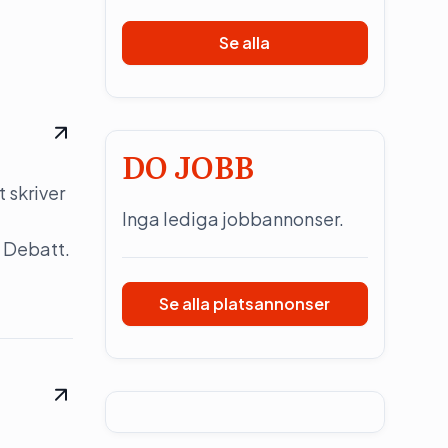
Se alla
DO JOBB
 skriver
Inga lediga jobbannonser.
 Debatt.
Se alla platsannonser