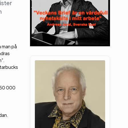
ister
h
a man på
ndras
en".
starbucks
 350 000
dan.