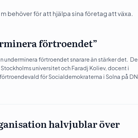
behöver för att hjälpa sina företag att växa.
rminera förtroendet”
 underminera förtroendet snarare än stärker det. Det
 Stockholms universitet och Faradj Koliev, docent i
 förtroendevald för Socialdemokraterna i Solna på DN
anisation halvjublar över