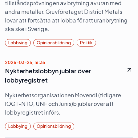
tillståndsprövningen av brytning av uran med
andra metaller. Gruvföretaget District Metals
lovar att fortsätta att lobba för att uranbrytning
ska ske i Sverige.
Lobbying
Opinionsbildning
Politik
2026-03-25, 16:35
Nykterhetslobbyn jublar över
lobbyregistret
Nykterhetsorganisationen Movendi (tidigare
IOGT-NTO, UNF och Junis)b jublar över att
lobbyregistret införs.
Lobbying
Opinionsbildning