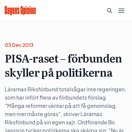
03 Dec 2013
PISA-raset – förbunden
skyller på politikerna
Lärarnas Riksförbund totalsågar inte regeringen,
som har infört flera av förbundets förslag.
"Många reformer väntar på att få genomslag,
men mer måste göras", skriver Lärarnas
Riksförbund på sin egen sajt. Ordförande Bo
Jansson tycker politikerna ska skärpa sig: "Nu är