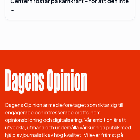
Centern röstar på kärnkraft – för att den inte
…
Dagens Opinion är medieföretaget som riktar sig till
engagerade och intresserade proffs inom
opinionsbildning och digitalisering. Vår ambition är att
utveckla, utmana och underhålla vår kunniga publik med
hjälp av journalistik av hög kvalitet. Vi lever främst på