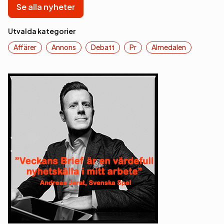
Se alla nyheter
Utvalda kategorier
Affärer
Annons
Debatt
Pr
Almedalen