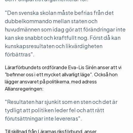
"Den svenska skolan måste befrias från det
dubbelkommando mellan staten och
huvudmännen som idag gör att förändringar inte
kan ske snabbt och kraftfullt nog. Först då kan
kunskapsresultaten och likvärdigheten
förbättras".
Lärarförbundets ordförande Eva-Lis Sirén anser att vi
"befinner oss i ett mycket allvarligt läge". Också hon
lägger ansvaret på politikerna, med adress
Alliansregeringen:
"Resultaten har sjunkit som en sten och det är
tydligt att politiken leder fel och att rätt
förutsättningar inte levereras".
Till skillnad från Lärarnas riksförbund, anser