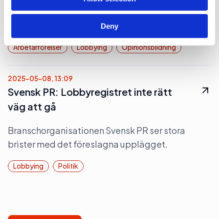
Efter tio år slutar vårdföretaget Attendos pa-
chef.
Deny
Arbetarrörelser
Lobbying
Opinionsbildning
2025-05-08, 13:09
Svensk PR: Lobbyregistret inte rätt
väg att gå
Branschorganisationen Svensk PR ser stora
brister med det föreslagna upplägget.
Lobbying
Politik