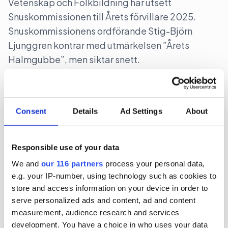
Vetenskap och Folkbildning har utsett
Snuskommissionen till Årets förvillare 2025.
Snuskommissionens ordförande Stig-Björn
Ljunggren kontrar med utmärkelsen ”Årets
Halmgubbe”, men siktar snett.
Case
Lobbying
Medier
Consent
Details
Ad Settings
About
2025-11-03, 13:46
Mixat intresse när Stegra bjuder
riksdagen på middag
Responsible use of your data
We and
our 116 partners
process your personal data,
Gröna stålbolaget Stegra bjuder tre utskott på
e.g. your IP-number, using technology such as cookies to
middag i morgon, tisdagen 4 november. Det
store and access information on your device in order to
bjuds på ”dryck och enklare mat”. Det pratas på
serve personalized ads and content, ad and content
sina håll om en bojkott mot tillställningen.
measurement, audience research and services
development. You have a choice in who uses your data