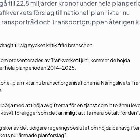
 till 22,8 miljarder kronor under hela planper
kverkets förslag till nationell plan riktar nu
Transportråd och Transportgruppen återigen kr
agit till sig mycket kritik från branschen.
som presenterades av Trafikverket i juni, kommer de höjda
nder hela planperioden 2014-2025.
ationell plan riktar nu branschorganisationerna Näringslivets Tr
a.
t börja med att höja avgifterna för en tjänst som inte ännu lev
ktiskt föreligger som det är rimligt att ta mera betalt för den”
ng sker av det tidigare regeringsbeslutet om höjda banavgifter 
erkets nu lämnade planförslag”.