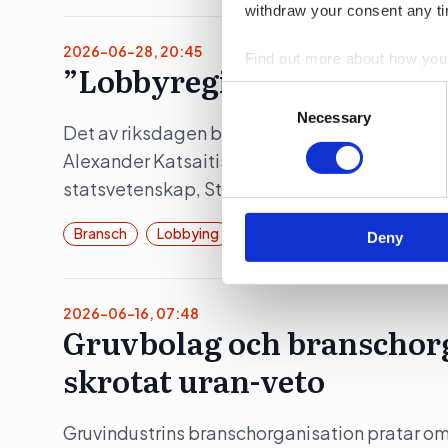
withdraw your consent any tim
2026-06-28, 20:45
Find out more about how your
”Lobbyregistret kan unde
Consent
We use cookies to personalis
Selection
Necessary
Det av riksdagen beslutade lobbyregistret kan
information about your use of
other information that you’ve
Alexander Katsaitis, docent i statsvetenskap,
statsvetenskap, Stockholms universitet samt
Bransch
Lobbying
Deny
2026-06-16, 07:48
Gruvbolag och branschorg
skrotat uran-veto
Gruvindustrins branschorganisation pratar om 