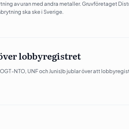
rytning av uran med andra metaller. Gruvföretaget Dist
nbrytning ska ske i Sverige.
över lobbyregistret
OGT-NTO, UNF och Junis)b jublar över att lobbyregis