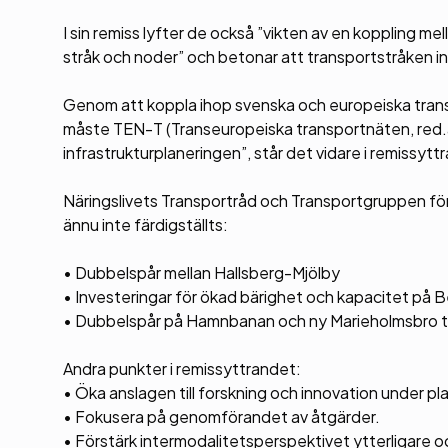
I sin remiss lyfter de också ”vikten av en koppling 
stråk och noder” och betonar att transportstråken in
Genom att koppla ihop svenska och europeiska transp
måste TEN-T (Transeuropeiska transportnäten, red.a
infrastrukturplaneringen”, står det vidare i remissytt
Näringslivets Transportråd och Transportgruppen fö
ännu inte färdigställts:
• Dubbelspår mellan Hallsberg-Mjölby
• Investeringar för ökad bärighet och kapacitet på
• Dubbelspår på Hamnbanan och ny Marieholmsbro t
Andra punkter i remissyttrandet:
• Öka anslagen till forskning och innovation under 
• Fokusera på genomförandet av åtgärder.
• Förstärk intermodalitetsperspektivet ytterligare o