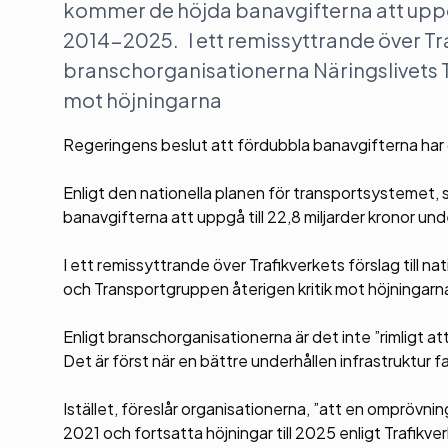
kommer de höjda banavgifterna att uppgå
2014-2025. I ett remissyttrande över Trafi
branschorganisationerna Näringslivets 
mot höjningarna
Regeringens beslut att fördubbla banavgifterna har dr
Enligt den nationella planen för transportsystemet, 
banavgifterna att uppgå till 22,8 miljarder kronor u
I ett remissyttrande över Trafikverkets förslag till n
och Transportgruppen återigen kritik mot höjningarn
Enligt branschorganisationerna är det inte ”rimligt at
Det är först när en bättre underhållen infrastruktur fa
Istället, föreslår organisationerna, ”att en omprövni
2021 och fortsatta höjningar till 2025 enligt Trafikv