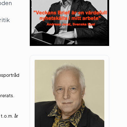
ioden
itik
ansportråd
ererats.
.
t.o.m. år