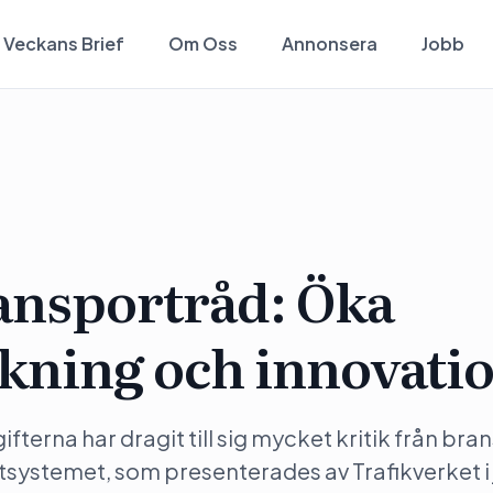
Veckans Brief
Om Oss
Annonsera
Jobb
ansportråd: Öka
rskning och innovati
fterna har dragit till sig mycket kritik från br
tsystemet, som presenterades av Trafikverket i 