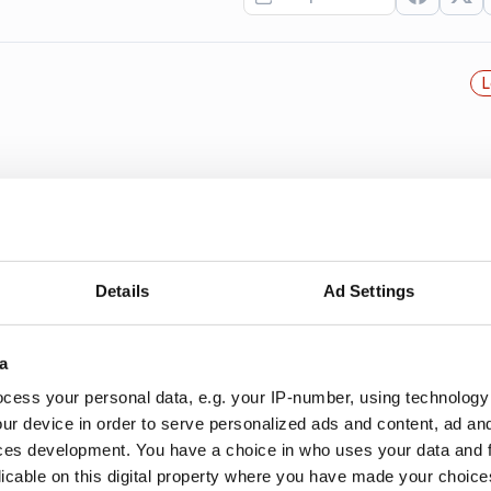
L
behöver för att hjälpa sina företag att växa.
Details
Ad Settings
tälld hos Lumo
a
arginal på 41 procent under 2025. Rörelsevinsten pe
cess your personal data, e.g. your IP-number, using technology
ur device in order to serve personalized ads and content, ad a
ces development. You have a choice in who uses your data and 
licable on this digital property where you have made your choic