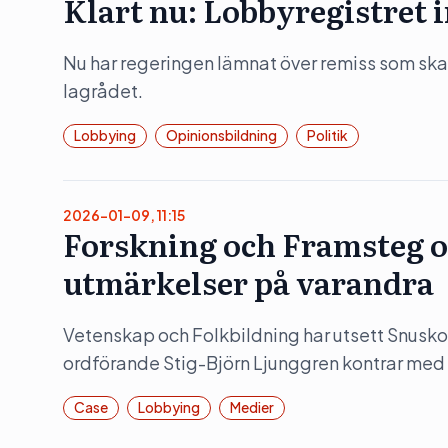
Klart nu: Lobbyregistret
Nu har regeringen lämnat över remiss som ska li
lagrådet.
Lobbying
Opinionsbildning
Politik
2026-01-09, 11:15
Forskning och Framsteg o
utmärkelser på varandra
Vetenskap och Folkbildning har utsett Snusko
ordförande Stig-Björn Ljunggren kontrar med
Case
Lobbying
Medier