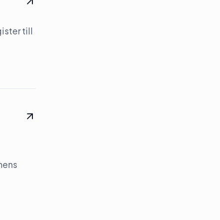
ster till
onens