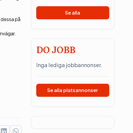
Se alla
v dessa på
rnvägar.
DO JOBB
Inga lediga jobbannonser.
Se alla platsannonser