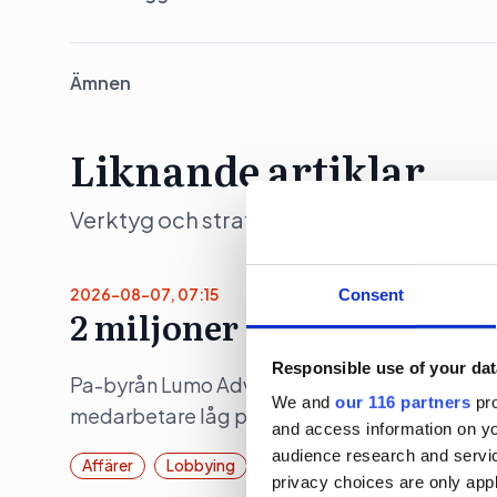
Ämnen
Liknande artiklar
Verktyg och strategier som moderna team 
2026-08-07, 07:15
Consent
2 miljoner i vinst per ans
Responsible use of your dat
Pa-byrån Lumo Advice presterade en rörelsem
We and
our 116 partners
pro
medarbetare låg på 2,1 miljoner kronor.
and access information on yo
audience research and servi
Affärer
Lobbying
Pr
privacy choices are only app