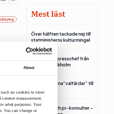
Mest läst
obbying
Över hälften tackade nej till
statministerns kulturmingel
SKR hämtar presschef från
Region Stockholm
About
Toppolitikerna”valfärdar” till
r
Piteå
 such as cookies to store
nd content measurement,
for what purposes. Your
Lars Lerin och pr-konsulter –
es. You can change or
Ulf Kristersson…