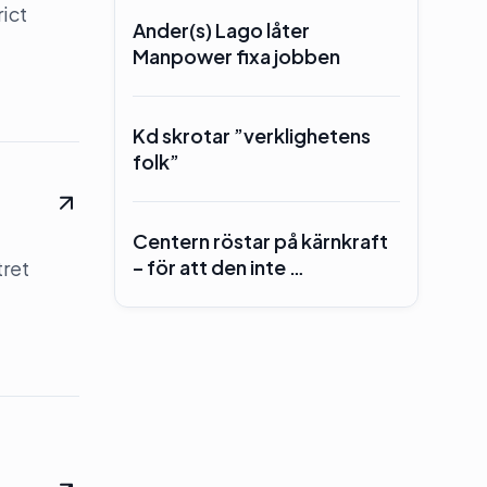
rict
Ander(s) Lago låter
Manpower fixa jobben
Kd skrotar ”verklighetens
folk”
Centern röstar på kärnkraft
– för att den inte …
tret