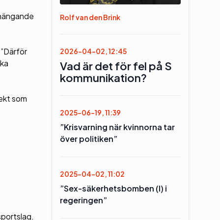
anhängande
Rolf van den Brink
 ”Därför
2026-04-02, 12:45
ska
Vad är det för fel på S
kommunikation?
jekt som
2025-06-19, 11:39
”Krisvarning när kvinnorna tar
över politiken”
2025-04-02, 11:02
”Sex-säkerhetsbomben (l) i
regeringen”
sportslag.