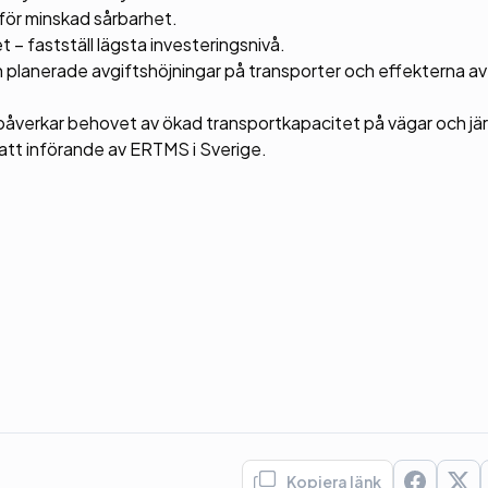
ör minskad sårbarhet.
 – fastställ lägsta investeringsnivå.
planerade avgiftshöjningar på transporter och effekterna a
5 påverkar behovet av ökad transportkapacitet på vägar och jä
satt införande av ERTMS i Sverige.
Kopiera länk