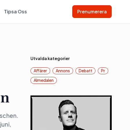
Tipsa Oss
Prenumerera
Utvalda kategorier
Affärer
Annons
Debatt
Pr
Almedalen
on
anschen.
juni,