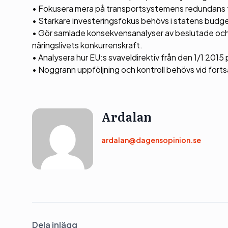
• Fokusera mera på transportsystemens redundans f
• Starkare investeringsfokus behövs i statens budget
• Gör samlade konsekvensanalyser av beslutade och 
näringslivets konkurrenskraft.
• Analysera hur EU:s svaveldirektiv från den 1/1 201
• Noggrann uppföljning och kontroll behövs vid fort
Ardalan
ardalan@dagensopinion.se
Dela inlägg