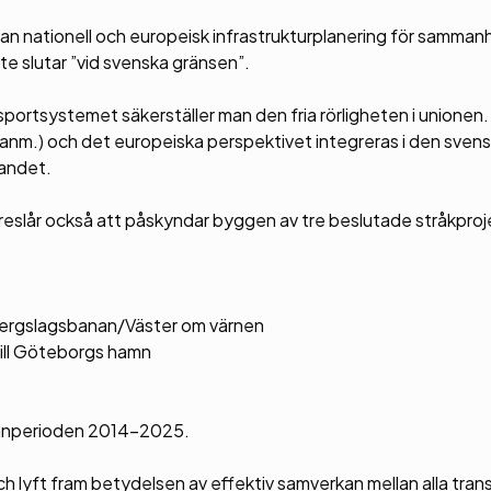
mellan nationell och europeisk infrastrukturplanering för samm
te slutar ”vid svenska gränsen”.
ortsystemet säkerställer man den fria rörligheten i unionen.
nm.) och det europeiska perspektivet integreras i den sven
randet.
reslår också att påskyndar byggen av tre beslutade stråkpro
 Bergslagsbanan/Väster om värnen
ill Göteborgs hamn
planperioden 2014-2025.
ch lyft fram betydelsen av effektiv samverkan mellan alla tran