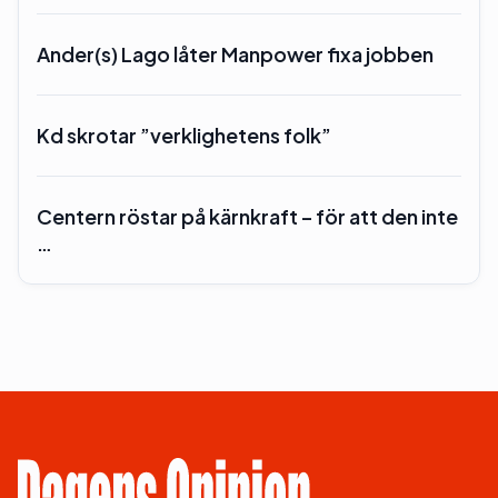
Ander(s) Lago låter Manpower fixa jobben
Kd skrotar ”verklighetens folk”
Centern röstar på kärnkraft – för att den inte
…