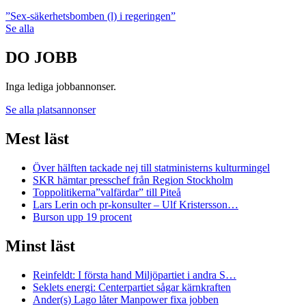
”Sex-säkerhetsbomben (l) i regeringen”
Se alla
DO JOBB
Inga lediga jobbannonser.
Se alla platsannonser
Mest läst
Över hälften tackade nej till statministerns kulturmingel
SKR hämtar presschef från Region Stockholm
Toppolitikerna”valfärdar” till Piteå
Lars Lerin och pr-konsulter – Ulf Kristersson…
Burson upp 19 procent
Minst läst
Reinfeldt: I första hand Miljöpartiet i andra S…
Seklets energi: Centerpartiet sågar kärnkraften
Ander(s) Lago låter Manpower fixa jobben