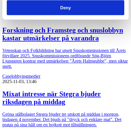
riksdagsbeslut om ett lobbyregister till lagrådet.
Deny
lobbying
opinionsbildning
politik
2026-01-09, 11:15
Forskning och Framsteg och snuslobbyn
kastar utmärkelser på varandra
Vetenskap och Folkbildning har utsett Snuskommissionen till Årets
förvillare 2025. Snuskommissionens ordförande Stig-Björn
Ljunggren kontrar med utmärkelsen ”Årets Halmgubbe”, men siktar
snett.
Case
lobbying
medier
2025-11-03, 13:46
Mixat intresse när Stegra bjuder
riksdagen på middag
Gröna stålbolaget Stegra bjuder tre utskott på middag i morgon,
tisdagen 4 november. Det bjuds på ”dryck och enklare mat”. Det
pratas på sina håll om en bojkott mot tillställningen.