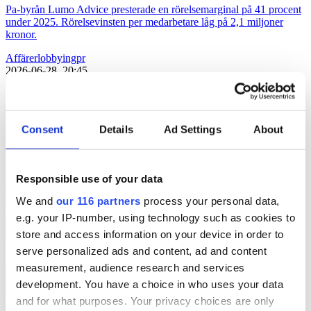
Pa-byrån Lumo Advice presterade en rörelsemarginal på 41 procent
under 2025. Rörelsevinsten per medarbetare låg på 2,1 miljoner
kronor.
Affärer
lobbying
pr
2026-06-28, 20:45
”Lobbyregistret kan underminera
förtroendet”
Consent
Details
Ad Settings
About
Det av riksdagen beslutade lobbyregistret kan underminera
förtroendet snarare än stärker det. Det skriver Alexander Katsaitis,
docent i statsvetenskap, Stockholms universitet och Faradj Koliev,
Responsible use of your data
docent i statsvetenskap, Stockholms universitet samt förtroendevald
för Socialdemokraterna i Solna på DN Debatt.
We and
our 116 partners
process your personal data,
e.g. your IP-number, using technology such as cookies to
Bransch
lobbying
store and access information on your device in order to
2026-06-16, 07:48
serve personalized ads and content, ad and content
Gruvbolag och branschorganisation
measurement, audience research and services
halvjublar över skrotat uran-veto
development. You have a choice in who uses your data
and for what purposes. Your privacy choices are only