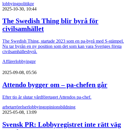
lobbying
politik
pr
2025-10-30, 10:44
The Swedish Thing blir byrå för
civilsamhället
The Swedish Thing, startade 2023 som en pa-byrå med S-stämpel.
Nu tar byrån en ny position som det som kan vara Sveriges första
civilsamhällesbyrå.
Affärer
lobbying
pr
2025-09-08, 05:56
Attendo bygger om – pa-chefen går
Efter tio år slutar vårdföretaget Attendos pa-chef.
arbetarrörelser
lobbying
opinionsbildning
2025-05-08, 13:09
Svensk PR: Lobbyregistret inte rätt väg