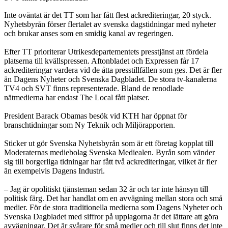
Inte oväntat är det TT som har fått flest ackrediteringar, 20 styck.
Nyhetsbyrån förser flertalet av svenska dagstidningar med nyheter
och brukar anses som en smidig kanal av regeringen.
Efter TT prioriterar Utrikesdepartementets presstjänst att fördela
platserna till kvällspressen. Aftonbladet och Expressen får 17
ackrediteringar vardera vid de åtta presstillfällen som ges. Det är fler
än Dagens Nyheter och Svenska Dagbladet. De stora tv-kanalerna
TV4 och SVT finns representerade. Bland de renodlade
nätmedierna har endast The Local fått platser.
President Barack Obamas besök vid KTH har öppnat för
branschtidningar som Ny Teknik och Miljörapporten.
Sticker ut gör Svenska Nyhetsbyrån som är ett företag kopplat till
Moderaternas mediebolag Svenska Mediealen. Byrån som vänder
sig till borgerliga tidningar har fått två ackrediteringar, vilket är fler
än exempelvis Dagens Industri.
– Jag är opolitiskt tjänsteman sedan 32 år och tar inte hänsyn till
politisk färg. Det har handlat om en avvägning mellan stora och små
medier. För de stora traditionella medierna som Dagens Nyheter och
Svenska Dagbladet med siffror på upplagorna är det lättare att göra
avvägningar. Det är svårare för små medier och till slut finns det inte