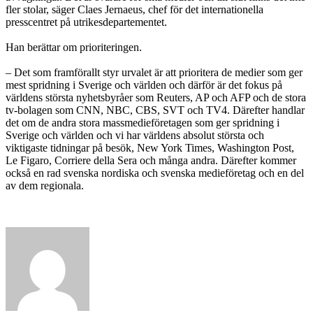
fler stolar, säger Claes Jernaeus, chef för det internationella
presscentret på utrikesdepartementet.
Han berättar om prioriteringen.
– Det som framförallt styr urvalet är att prioritera de medier som ger
mest spridning i Sverige och världen och därför är det fokus på
världens största nyhetsbyråer som Reuters, AP och AFP och de stora
tv-bolagen som CNN, NBC, CBS, SVT och TV4. Därefter handlar
det om de andra stora massmedieföretagen som ger spridning i
Sverige och världen och vi har världens absolut största och
viktigaste tidningar på besök, New York Times, Washington Post,
Le Figaro, Corriere della Sera och många andra. Därefter kommer
också en rad svenska nordiska och svenska medieföretag och en del
av dem regionala.