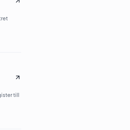
tret
ster till