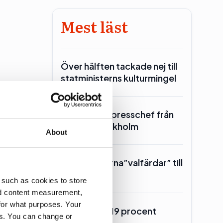
Mest läst
Över hälften tackade nej till
statministerns kulturmingel
SKR hämtar presschef från
Region Stockholm
About
Toppolitikerna”valfärdar” till
obbying
Piteå
 such as cookies to store
nd content measurement,
for what purposes. Your
Burson upp 19 procent
es. You can change or