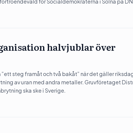
 förtroendevald för Socialdemokraterna i Solna på DN
anisation halvjublar över
”ett steg framåt och två bakåt” när det gäller riksda
rytning av uran med andra metaller. Gruvföretaget Dist
nbrytning ska ske i Sverige.