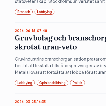
statsvetenskap, Stockholms universitet samt
Bransch
Lobbying
2026-06-16, 07:48
Gruvbolag och branschorg
skrotat uran-veto
Gruvindustrins branschorganisation pratar om 
beslut att likställa tillståndsprövningen av b
Metals lovar att fortsätta att lobba för att ura
Lobbying
Opinionsbildning
Politik
2026-03-25, 16:35