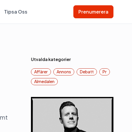
Tipsa Oss
Prenumerera
Utvalda kategorier
Affärer
Annons
Debatt
Pr
Almedalen
amt