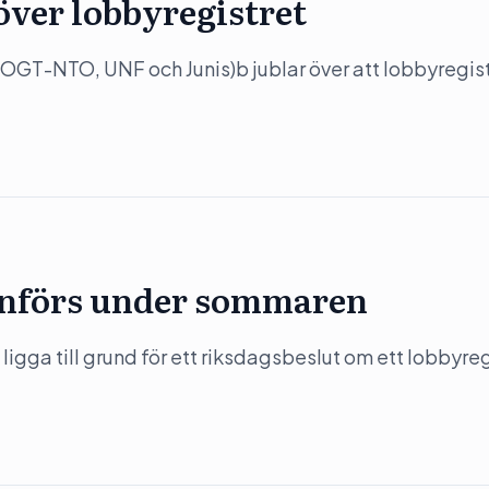
över lobbyregistret
OGT-NTO, UNF och Junis)b jublar över att lobbyregis
 införs under sommaren
gga till grund för ett riksdagsbeslut om ett lobbyregi