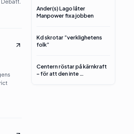
 Debatt.
Ander(s) Lago låter
Manpower fixa jobben
Kd skrotar ”verklighetens
folk”
Centern röstar på kärnkraft
– för att den inte …
gens
rict