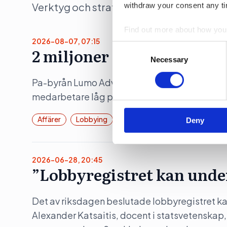
Verktyg och strategier som moderna team 
withdraw your consent any tim
Find out more about how your
2026-08-07, 07:15
Consent
2 miljoner i vinst per ans
We use cookies to personalis
Selection
Necessary
information about your use of
other information that you’ve
Pa-byrån Lumo Advice presterade en rörelsem
medarbetare låg på 2,1 miljoner kronor.
Affärer
Lobbying
Pr
Deny
2026-06-28, 20:45
”Lobbyregistret kan unde
Det av riksdagen beslutade lobbyregistret kan
Alexander Katsaitis, docent i statsvetenskap,