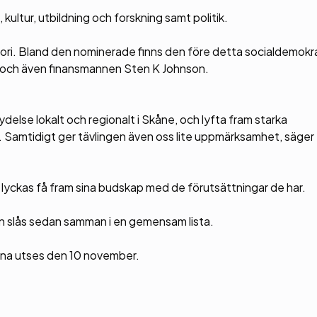
kultur, utbildning och forskning samt politik.
gori. Bland den nominerade finns den före detta socialdemokr
n och även finansmannen Sten K Johnson.
ydelse lokalt och regionalt i Skåne, och lyfta fram starka
 Samtidigt ger tävlingen även oss lite uppmärksamhet, säge
 lyckas få fram sina budskap med de förutsättningar de har.
en slås sedan samman i en gemensam lista.
arna utses den 10 november.