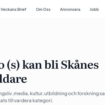
Veckans Brief
Om Oss
Annonsera
Jobb
 (s) kan bli Skånes
ldare
gsliv ,media, kultur, utbildning och forskning s
ts till vardera kategori.