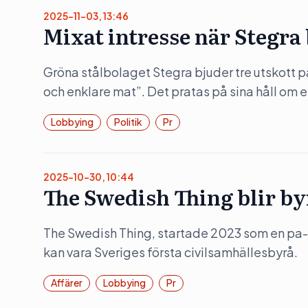
2025-11-03, 13:46
Mixat intresse när Stegra
Gröna stålbolaget Stegra bjuder tre utskott 
och enklare mat”. Det pratas på sina håll om en
Lobbying
Politik
Pr
2025-10-30, 10:44
The Swedish Thing blir by
The Swedish Thing, startade 2023 som en pa-
kan vara Sveriges första civilsamhällesbyrå.
Affärer
Lobbying
Pr