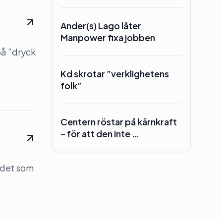
Ander(s) Lago låter
Manpower fixa jobben
på ”dryck
Kd skrotar ”verklighetens
folk”
Centern röstar på kärnkraft
– för att den inte …
 det som