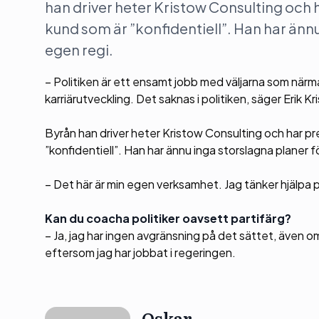
han driver heter Kristow Consulting och ha
kund som är ”konfidentiell”. Han har ännu
egen regi.
– Politiken är ett ensamt jobb med väljarna som när
karriärutveckling. Det saknas i politiken, säger Erik Kr
Byrån han driver heter Kristow Consulting och har pre
”konfidentiell”. Han har ännu inga storslagna planer f
– Det här är min egen verksamhet. Jag tänker hjälpa po
Kan du coacha politiker oavsett partifärg?
– Ja, jag har ingen avgränsning på det sättet, även om
eftersom jag har jobbat i regeringen.
Oskar