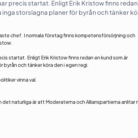
r precis startat. Enligt Erik Kristow finns redan
 inga storslagna planer för byrån och tänker kö
maste chef. I normala företag finns kompetensförsörjning och
istow.
cis startat. Enligt Erik Kristow finns redan en kund som är
ör byrån och tänker köra den i egen regi.
litiker vinna val.
 det naturliga är att Moderaterna och Allianspartierna anlitar 