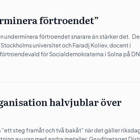
rminera förtroendet”
 underminera förtroendet snarare än stärker det. Det
 Stockholms universitet och Faradj Koliev, docent i
 förtroendevald för Socialdemokraterna i Solna på DN
anisation halvjublar över
”ett steg framåt och två bakåt” när det gäller riksda
rytning av uran med andra metaller. Gruvföretaget Dist