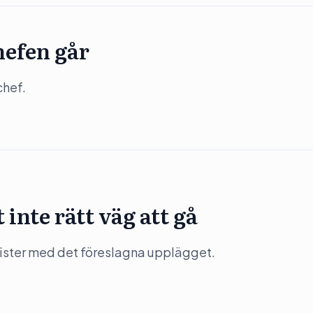
hefen går
chef.
inte rätt väg att gå
rister med det föreslagna upplägget.