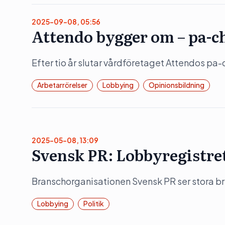
2025-09-08, 05:56
Attendo bygger om – pa-c
Efter tio år slutar vårdföretaget Attendos pa-
Arbetarrörelser
Lobbying
Opinionsbildning
2025-05-08, 13:09
Svensk PR: Lobbyregistret 
Branschorganisationen Svensk PR ser stora b
Lobbying
Politik