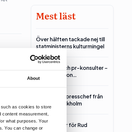
Mest läst
Över hälften tackade nej till
statministerns kulturmingel
Lars Lerin och pr-konsulter –
tret
Ulf Kristersson…
About
SKR hämtar presschef från
Region Stockholm
 such as cookies to store
nd content measurement,
for what purposes. Your
700 miljoner för Rud
es. You can change or
Pedersen