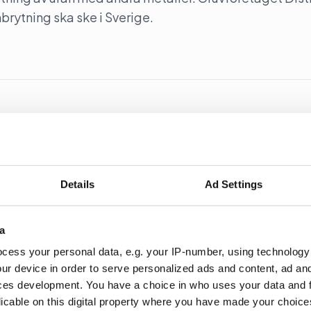
nbrytning ska ske i Sverige.
över lobbyregistret
OGT-NTO, UNF och Junis)b jublar över att lobbyregis
Details
Ad Settings
a
cess your personal data, e.g. your IP-number, using technology
ur device in order to serve personalized ads and content, ad a
 införs under sommaren
ces development. You have a choice in who uses your data and 
licable on this digital property where you have made your choic