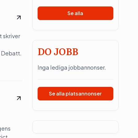
Se alla
 skriver
DO JOBB
 Debatt.
Inga lediga jobbannonser.
Se alla platsannonser
gens
rict