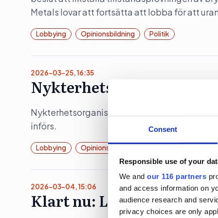
Metals lovar att fortsätta att lobba för att ura
Lobbying
Opinionsbildning
Politik
2026-03-25, 16:35
Nykterhetslobbyn jublar 
Nykterhetsorganisationen Movendi (tidigare I
införs.
Consent
Lobbying
Opinionsbildning
Responsible use of your dat
We and
our 116 partners
pro
2026-03-04, 15:06
and access information on yo
Klart nu: Lobbyregistret
audience research and servi
privacy choices are only app