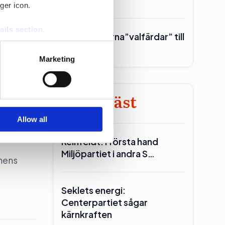
ger icon.
ster till
ails section
.
Toppolitikerna”valfärdar” till
Piteå
se our traffic. We also share
Marketing
ers who may combine it with
 services.
Minst läst
Allow all
Reinfeldt: I första hand
Miljöpartiet i andra S…
onens
Seklets energi:
Centerpartiet sågar
kärnkraften