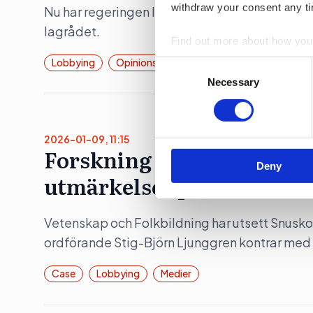
withdraw your consent any tim
Nu har regeringen lämnat över remiss som ska li
lagrådet.
Find out more about how your
Lobbying
Opinionsbildning
Politik
Consent
We use cookies to personalis
Selection
Necessary
information about your use of
other information that you’ve
2026-01-09, 11:15
Forskning och Framsteg o
Deny
utmärkelser på varandra
Vetenskap och Folkbildning har utsett Snusko
ordförande Stig-Björn Ljunggren kontrar med
Case
Lobbying
Medier