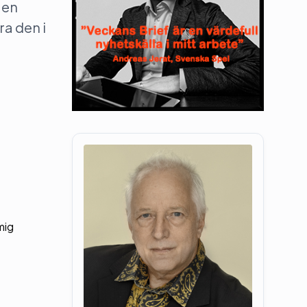
 en
ra den i
mig