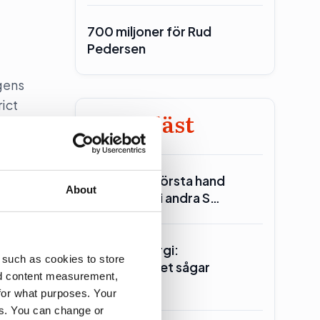
700 miljoner för Rud
Pedersen
gens
rict
Minst läst
Reinfeldt: I första hand
About
Miljöpartiet i andra S…
Seklets energi:
 such as cookies to store
Centerpartiet sågar
tret
nd content measurement,
kärnkraften
for what purposes. Your
es. You can change or