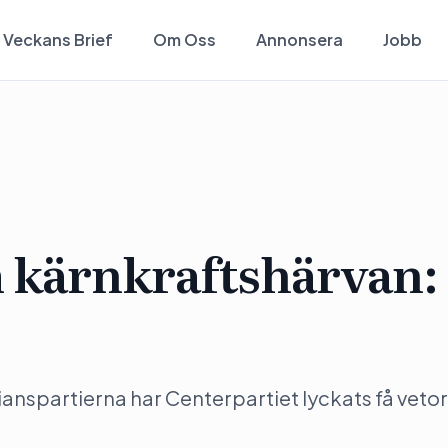
Veckans Brief
Om Oss
Annonsera
Jobb
m kärnkraftshärvan:
anspartierna har Centerpartiet lyckats få vetor