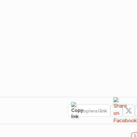
Kopiera länk
L