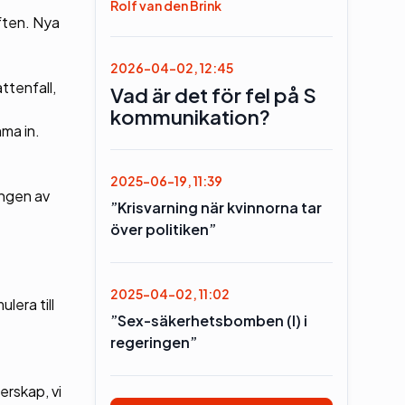
Rolf van den Brink
ften. Nya
2026-04-02, 12:45
ttenfall,
Vad är det för fel på S
kommunikation?
mma in.
2025-06-19, 11:39
ingen av
”Krisvarning när kvinnorna tar
över politiken”
2025-04-02, 11:02
lera till
”Sex-säkerhetsbomben (l) i
regeringen”
erskap, vi