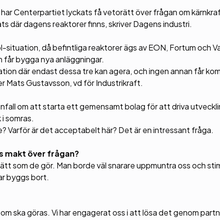
 har Centerpartiet lyckats få vetorätt över frågan om kärnkra
s där dagens reaktorer finns, skriver Dagens industri.
situation, då befintliga reaktorer ägs av EON, Fortum och Va
om får bygga nya anläggningar.
uation där endast dessa tre kan agera, och ingen annan får ko
er Mats Gustavsson, vd för Industrikraft.
tenfall om att starta ett gemensamt bolag för att driva utveckl
 i somras.
 Varför är det acceptabelt här? Det är en intressant fråga.
ts makt över frågan?
 sätt som de gör. Man borde väl snarare uppmuntra oss och stimu
ar byggs bort.
 som ska göras. Vi har engagerat oss i att lösa det genom partn