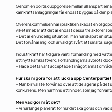
Genom en politisk uppgörelse mellan allianspartierna
kärnkraftsanläggningar får endast byggas på den plat
Överenskommelsen har i praktiken skapat en oligopol-
vilket innebär att det är endast dessa tre aktörer s
– Det är en underlig situation. Man har skapat en sit
Det förvånar mig, och är väldigt svårt att smälta, säg
Industrikraft har tidigare varit i förhandling med Vat
ett nytt kärnkraftverk. Förhandlingarna avbröts dock
– Hade detta varit acceptabelt i något annat område?
Hur ska ni göra för att luckra upp Centerpartie
– Man blir väl lite förvånad över att de agerar på det
konkurrens. Men här finns ett hinder, som jag förvänt
Men vad gör ni åt det?
– Vi har länge planerat för hur det ska göras och vad