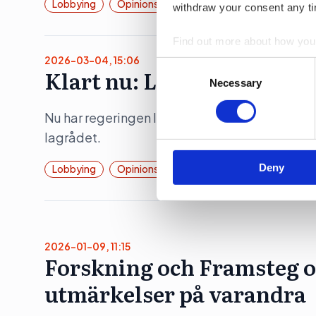
Lobbying
Opinionsbildning
withdraw your consent any tim
Find out more about how your
2026-03-04, 15:06
Consent
Klart nu: Lobbyregistret
We use cookies to personalis
Selection
Necessary
information about your use of
other information that you’ve
Nu har regeringen lämnat över remiss som ska li
lagrådet.
Deny
Lobbying
Opinionsbildning
Politik
2026-01-09, 11:15
Forskning och Framsteg o
utmärkelser på varandra