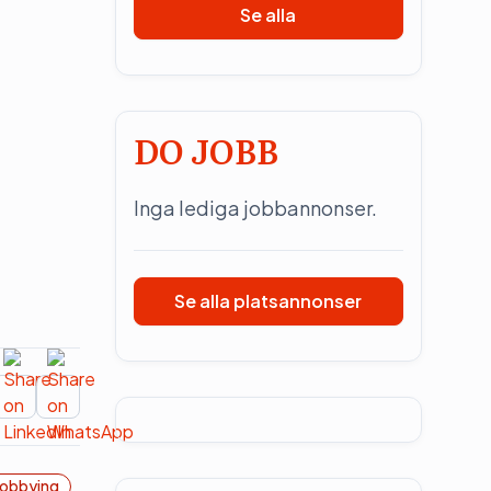
Se alla
DO JOBB
Inga lediga jobbannonser.
Se alla platsannonser
obbying