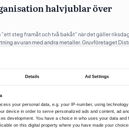
anisation halvjublar över
”ett steg framåt och två bakåt” när det gäller riksda
rytning av uran med andra metaller. Gruvföretaget Dist
nbrytning ska ske i Sverige.
Details
Ad Settings
över lobbyregistret
a
cess your personal data, e.g. your IP-number, using technology
OGT-NTO, UNF och Junis)b jublar över att lobbyregis
ur device in order to serve personalized ads and content, ad a
ces development. You have a choice in who uses your data and 
licable on this digital property where you have made your choic