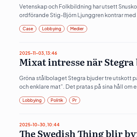
Vetenskap och Folkbildning har utsett Snusko
ordförande Stig-Björn Ljunggren kontrar med
Case
Lobbying
Medier
2025-11-03, 13:46
Mixat intresse när Stegra
Gröna stålbolaget Stegra bjuder tre utskott 
och enklare mat”. Det pratas på sina håll om en
Lobbying
Politik
Pr
2025-10-30, 10:44
The Swedish Thing blir by