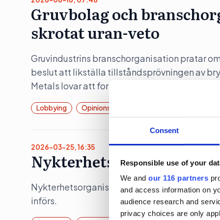
Gruvbolag och branschorg
skrotat uran-veto
Gruvindustrins branschorganisation pratar om 
beslut att likställa tillståndsprövningen av b
Metals lovar att fortsätta att lobba för att ura
Lobbying
Opinionsbildning
Politik
Consent
2026-03-25, 16:35
Nykterhetslobbyn jublar 
Responsible use of your dat
We and
our 116 partners
pro
Nykterhetsorganisationen Movendi (tidigare I
and access information on yo
införs.
audience research and servi
privacy choices are only app