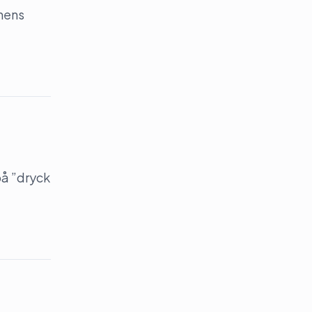
onens
på ”dryck