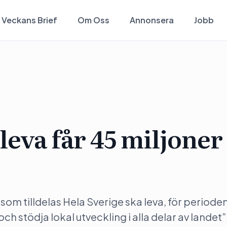
Veckans Brief
Om Oss
Annonsera
Jobb
leva får 45 miljoner
som tilldelas Hela Sverige ska leva, för periode
ch stödja lokal utveckling i alla delar av landet”