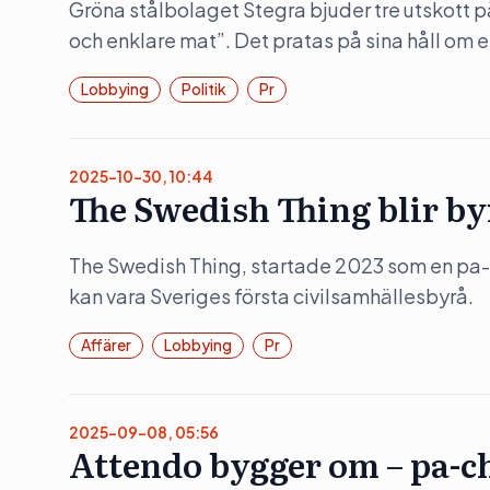
Gröna stålbolaget Stegra bjuder tre utskott 
och enklare mat”. Det pratas på sina håll om en
Lobbying
Politik
Pr
2025-10-30, 10:44
The Swedish Thing blir by
The Swedish Thing, startade 2023 som en pa-
kan vara Sveriges första civilsamhällesbyrå.
Affärer
Lobbying
Pr
2025-09-08, 05:56
Attendo bygger om – pa-c