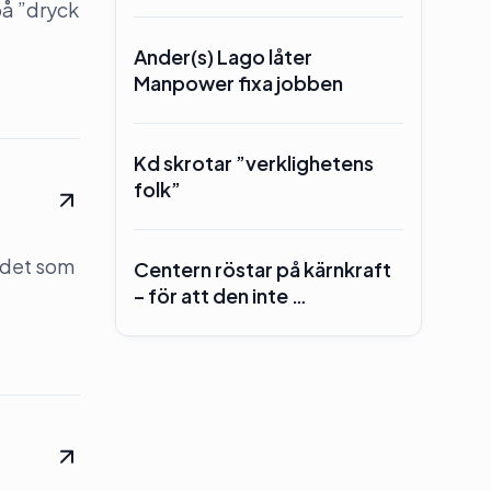
på ”dryck
Ander(s) Lago låter
Manpower fixa jobben
Kd skrotar ”verklighetens
folk”
 det som
Centern röstar på kärnkraft
– för att den inte …