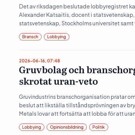
Det av riksdagen beslutade lobbyregistret kan
Alexander Katsaitis, docent i statsvetenskap,
statsvetenskap, Stockholms universitet samt
Bransch
Lobbying
2026-06-16, 07:48
Gruvbolag och branschorg
skrotat uran-veto
Gruvindustrins branschorganisation pratar om 
beslut att likställa tillståndsprövningen av b
Metals lovar att fortsätta att lobba för att ura
Lobbying
Opinionsbildning
Politik