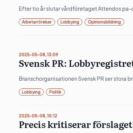
Efter tio år slutar vårdföretaget Attendos pa-
Arbetarrörelser
Lobbying
Opinionsbildning
2025-05-08, 13:09
Svensk PR: Lobbyregistret 
Branschorganisationen Svensk PR ser stora b
Lobbying
Politik
2025-05-08, 10:12
Precis kritiserar förslage