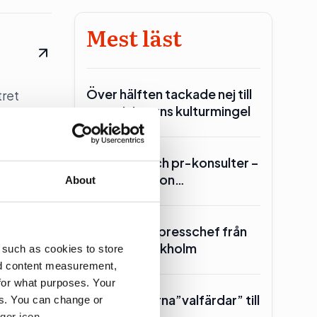
Mest läst
Över hälften tackade nej till
tret
statministerns kulturmingel
Lars Lerin och pr-konsulter –
Ulf Kristersson…
About
SKR hämtar presschef från
Region Stockholm
 such as cookies to store
ster till
nd content measurement,
for what purposes. Your
Toppolitikerna”valfärdar” till
es. You can change or
Piteå
ger icon.