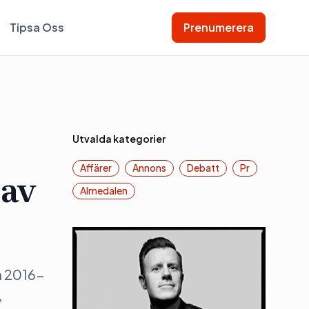
Tipsa Oss
Prenumerera
Utvalda kategorier
Affärer
Annons
Debatt
Pr
 av
Almedalen
n 2016-
,