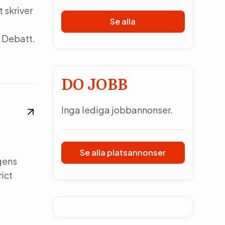
 skriver
Se alla
 Debatt.
DO JOBB
Inga lediga jobbannonser.
Se alla platsannonser
gens
rict