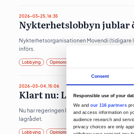
2026-03-25, 16:35
Nykterhetslobbyn jublar 
Nykterhetsorganisationen Movendi (tidigare I
införs.
Lobbying
Opinionsbildning
Consent
2026-03-04, 15:06
Klart nu: Lobbyregistret
Responsible use of your dat
We and
our 116 partners
pro
Nu har regeringen lämnat över remiss som ska li
and access information on yo
lagrådet.
audience research and servi
privacy choices are only app
Lobbying
Opinionsbildning
Politik
withdraw your consent any tim