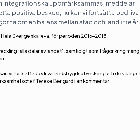
ch integration ska uppmärksammas, meddelar
etta positiva besked, nu kan vi fortsätta bedriva
rna om en balans mellan stad och land i tre år t
s Hela Sverige ska leva, för perioden 2016-2018.
veckling i alla delar av landet”, samtidigt som frågor kring mån
en.
 kan vi fortsätta bedriva landsbygdsutveckling och de viktiga
er verksamhetschef Terese Bengard i en kommentar.