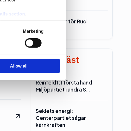
ails section
.
700 miljoner för Rud
Pedersen
se our traffic. We also share
Marketing
ers who may combine it with
 services.
Minst läst
onens
Allow all
Reinfeldt: I första hand
Miljöpartiet i andra S…
Seklets energi:
Centerpartiet sågar
kärnkraften