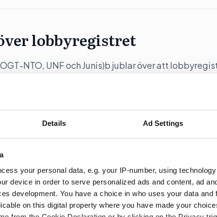
över lobbyregistret
OGT-NTO, UNF och Junis)b jublar över att lobbyregis
Details
Ad Settings
 införs under sommaren
a
cess your personal data, e.g. your IP-number, using technology
gga till grund för ett riksdagsbeslut om ett lobbyregi
ur device in order to serve personalized ads and content, ad a
ces development. You have a choice in who uses your data and 
licable on this digital property where you have made your choic
e from the Cookie Declaration or by clicking on the Privacy trig