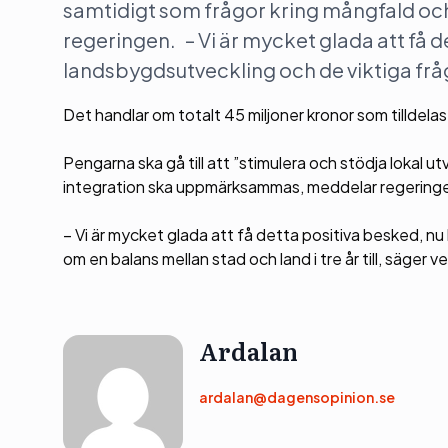
samtidigt som frågor kring mångfald o
regeringen. – Vi är mycket glada att få d
landsbygdsutveckling och de viktiga frågo
Det handlar om totalt 45 miljoner kronor som tilldela
Pengarna ska gå till att ”stimulera och stödja lokal ut
integration ska uppmärksammas, meddelar regering
– Vi är mycket glada att få detta positiva besked, nu
om en balans mellan stad och land i tre år till, säg
Ardalan
ardalan@dagensopinion.se