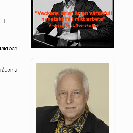
ill
gfald och
 frågorna