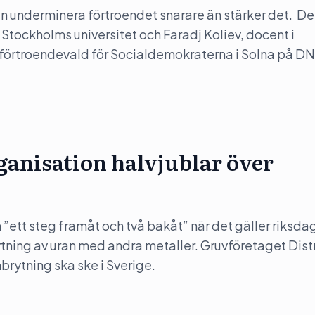
 underminera förtroendet snarare än stärker det. Det
 Stockholms universitet och Faradj Koliev, docent i
 förtroendevald för Socialdemokraterna i Solna på DN
anisation halvjublar över
”ett steg framåt och två bakåt” när det gäller riksda
rytning av uran med andra metaller. Gruvföretaget Dist
nbrytning ska ske i Sverige.